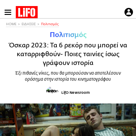
Παράκαμψη
προς
το
HOME
ΕΙΔΗΣΕΙΣ
Πολιτισμός
κυρίως
Πολιτισμός
περιεχόμενο
Όσκαρ 2023: Τα 6 ρεκόρ που μπορεί να
καταρριφθούν- Ποιες ταινίες ίσως
γράψουν ιστορία
Έξι πιθανές νίκες, που θα μπορούσαν να αποτελέσουν
ορόσημα στην ιστορία του κινηματογράφου
LifO Newsroom