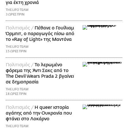
για έκτη χρονιά
THE LIFO TEAM
3 ΩΡΕΣ ΠΡΙΝ
Πολιτισμός /
Πέθανε ο Γουίλιαμ
Όρμπιτ, ο παραγωγός πίσω από
το «Ray of Light» της Μαντόνα
THE LIFO TEAM
15 ΩΡΕΣ ΠΡΙΝ
Πολιτισμός /
Το λερωμένο
φόρεμα της Άντι Σακς από το
The Devil Wears Prada 2 βγαίνει
σε δημοπρασία
THE LIFO TEAM
18 ΩΡΕΣ ΠΡΙΝ
Πολιτισμός /
Η queer ιστορία
αγάπης από την Ουκρανία που
φτάνει στο Λοκάρνο
THE LIFO TEAM