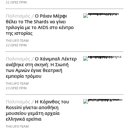
21 ΩΡΕΣ ΠΡΙΝ
Πολιτισμός /
Ο Ράιαν Μέρφι
θέλει το The Shards να γίνει
τριλογία με το AIDS στο κέντρο
της ιστορίας
THE LIFO TEAM
22 ΩΡΕΣ ΠΡΙΝ
Πολιτισμός /
Ο Χάνιμπαλ Λέκτερ
ανέβηκε στη σκηνή: Η Σιωπή
των Αμνών έγινε θεατρική
εμπειρία τρόμου
THE LIFO TEAM
23 ΩΡΕΣ ΠΡΙΝ
Πολιτισμός /
Η Κόρινθος του
Rossini γίνεται αποθήκη
μουσείου γεμάτη αρχαία
ελληνικά ερείπια
THE LIFO TEAM