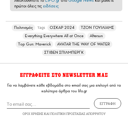
Ακολουθήστε το
LiFO.gr
στο
Google News
και μάθετε
πρώτοι όλες τις
ειδήσεις
Πολιτισμός
ΟΣΚΑΡ 2024
ΤΖΟΝ ΓΟΥΙΛΙΑΜΣ
Tags
Everything Everywhere All at Once
Aftersun
Top Gun: Maverick
AVATAR THE WAY OF WATER
ΣΤΙΒΕΝ ΣΠΙΛΜΠΕΡΓΚ
ΕΓΓΡΑΦΕΙΤΕ ΣΤΟ NEWSLETTER ΜΑΣ
Για να λαμβάνετε κάθε εβδομάδα στο email σας μια επιλογή από τα
καλύτερα άρθρα του lifo.gr
ΕΓΓΡΑΦΗ
ΟΡΟΙ ΧΡΗΣΗΣ
ΚΑΙ
ΠΟΛΙΤΙΚΗ ΠΡΟΣΤΑΣΙΑΣ ΑΠΟΡΡΗΤΟΥ