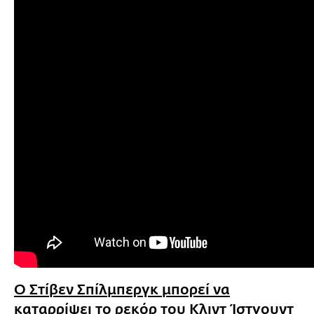
Ο Στίβεν Σπίλμπεργκ μπορεί να
καταρρίψει το ρεκόρ του Κλιντ Ίστγουντ