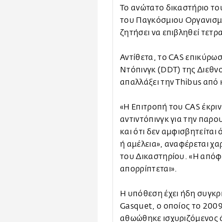
Το ανώτατο δικαστήριο το
του Παγκόσμιου Οργανισμο
ζητήσει να επιβληθεί τετρ
Αντίθετα, το CAS επικύρω
Ντόπινγκ (DDT) της Διεθν
απαλλάξει την Thibus από
«Η Επιτροπή του CAS έκριν
αντιντόπινγκ για την παρο
και ότι δεν αμφισβητείται 
ή αμέλεια», αναφέρεται χ
του Δικαστηρίου. «Η απόφ
απορρίπτεται».
Η υπόθεση έχει ήδη συγκρι
Gasquet, ο οποίος το 2009 
αθωώθηκε ισχυριζόμενος ό