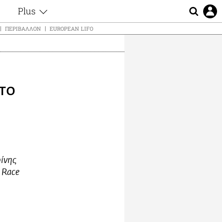
Plus
ς
Θέματα
ΠΕΡΙΒΆΛΛΟΝ
EUROPEAN LIFO
Συνεντεύξεις
ς
Videos
τα
Αφιερώματα
t
Ζώδια
το
Εξομολογήσεις
Blogs
μη
Οι Αθηναίοι
ς
Απώλειες
Lgbtqi+
Επιλογές
ρίνης
 Race