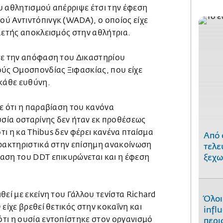
υ αθλητισμού απέρριψε έτσι την έφεση
ύ Αντιντόπινγκ (WADA), ο οποίος είχε
αετής αποκλεισμός στην αθλήτρια.
σε την απόφαση του Δικαστηρίου
ούς Ομοσπονδίας Ξιφασκίας, που είχε
 κάθε ευθύνη.
ε ότι η παραβίαση του κανόνα
υσία οσταρίνης δεν ήταν εκ προθέσεως
ότι η κα Thibus δεν φέρει κανένα πταίσμα
Από 
αρακτηριστικά στην επίσημη ανακοίνωση
τελε
αση του DDT επικυρώνεται και η έφεση
ξεχω
θεί με εκείνη του Γάλλου τενίστα Richard
Όλοι
είχε βρεθεί θετικός στην κοκαΐνη και
infl
τι η ουσία εντοπίστηκε στον οργανισμό
περι