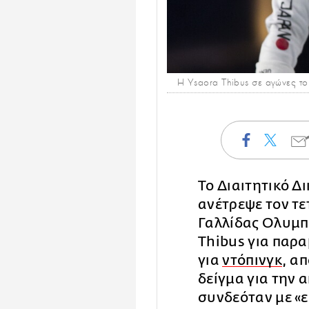
Η Ysaora Thibus σε αγώνες 
Το Διαιτητικό Δ
ανέτρεψε τον τε
Γαλλίδας Ολυμπι
Thibus για παρ
για
ντόπινγκ
, α
δείγμα για την
συνδεόταν με «