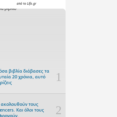
από το Lifo.gr
όσα βιβλία διάβασες τα
υταία 20 χρόνια, αυτό
ρίζεις
 ακολουθούν τους
uencers. Και όλοι τους
φρονούν.