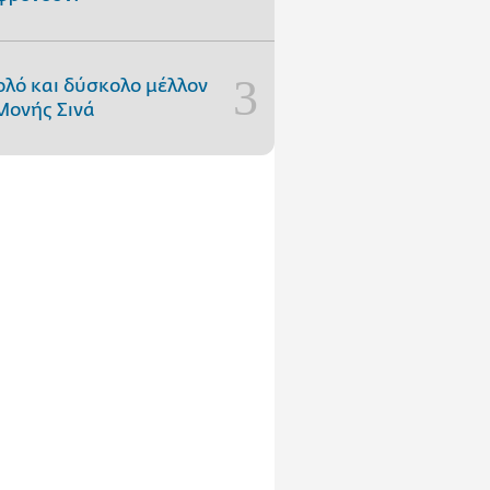
ολό και δύσκολο μέλλον
Μονής Σινά