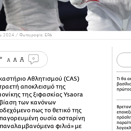
του 2024 / Φωτογραφία: EPA
0
ικαστήριο Αθλητισμού (CAS)
Τι θα 
βασίλι
τραετή αποκλεισμό της
πρώτος
ονίκης της ξιφασκίας Ysaora
αβίαση των κανόνων
Βρετανί
ποδεχόμενο πως το θετικό της
επανεξε
 απαγορευμένη ουσία οσταρίνη
πρόσλη
παραίτ
επαναλαμβανόμενα φιλιά» με
λογοκ