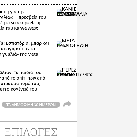
οπή για την
αλία»: Η πρεσβεία του
 ζητά να ακυρωθεί η
ία του Kanye West
α: Εστιατόρια, μπαρ και
 απαγορεύουν τα
α γυαλιά» της Meta
ίλτον: Τα παιδιά του
 από το σπίτι πριν από
τοτραυματισμό του,
ε η οικογένειά του
ΤΑ ΔΗΜΟΦΙΛΗ 30 ΗΜΕΡΩΝ
ΕΠΙΛΟΓΕΣ