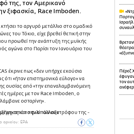
φό της, τον Αμερικανό
ην ξιφασκία, Race Imboden.
«Ντρ
Πορτογ
Ισραήλ
τακτήσει το αργυρό μετάλλιο στο ομαδικό
συναυλ
ώνες του Τόκιο, είχε βρεθεί θετική στην
 που προωθεί την ανάπτυξη της μυϊκής
Βρετανί
θέατρα
ενός αγώνα στο Παρίσι τον Ιανουάριο του
«έξυπν
CAS έκρινε πως «δεν υπήρχε εκούσια
Πέρεζ Χ
έφυγαν
ς ότι «ήταν επιστημονικά εύλογο» να
τον αυ
της ουσίας από «την επαναλαμβανόμενη
ανέφερ
τές ημέρες με τον Race Imboden, ο
 λάμβανε οσταρίνη».
α αρχείου: EPA