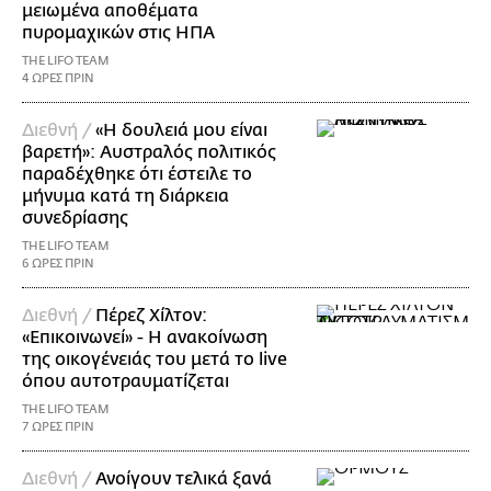
μειωμένα αποθέματα
πυρομαχικών στις ΗΠΑ
THE LIFO TEAM
4 ΩΡΕΣ ΠΡΙΝ
Διεθνή /
«Η δουλειά μου είναι
βαρετή»: Αυστραλός πολιτικός
παραδέχθηκε ότι έστειλε το
μήνυμα κατά τη διάρκεια
συνεδρίασης
THE LIFO TEAM
6 ΩΡΕΣ ΠΡΙΝ
Διεθνή /
Πέρεζ Χίλτον:
«Επικοινωνεί» - Η ανακοίνωση
της οικογένειάς του μετά το live
όπου αυτοτραυματίζεται
THE LIFO TEAM
7 ΩΡΕΣ ΠΡΙΝ
Διεθνή /
Ανοίγουν τελικά ξανά