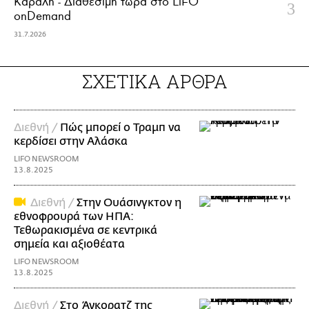
Κάραλη - Διαθέσιμη τώρα στo LiFO
onDemand
31.7.2026
ΣΧΕΤΙΚΑ ΑΡΘΡΑ
Διεθνή /
Πώς μπορεί ο Τραμπ να
κερδίσει στην Αλάσκα
LIFO NEWSROOM
13.8.2025
Διεθνή /
Στην Ουάσινγκτον η
εθνοφρουρά των ΗΠΑ:
Τεθωρακισμένα σε κεντρικά
σημεία και αξιοθέατα
LIFO NEWSROOM
13.8.2025
Διεθνή /
Στο Άνκορατζ της