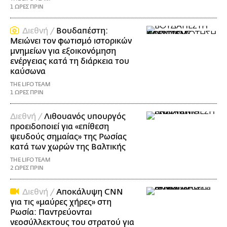
1 ΩΡΕΣ ΠΡΙΝ
Διεθνή /
Βουδαπέστη:
Μειώνει τον φωτισμό ιστορικών
μνημείων για εξοικονόμηση
ενέργειας κατά τη διάρκεια του
καύσωνα
THE LIFO TEAM
1 ΩΡΕΣ ΠΡΙΝ
Διεθνή /
Λιθουανός υπουργός
προειδοποιεί για «επίθεση
ψευδούς σημαίας» της Ρωσίας
κατά των χωρών της Βαλτικής
THE LIFO TEAM
2 ΩΡΕΣ ΠΡΙΝ
Διεθνή /
Αποκάλυψη CNN
για τις «μαύρες χήρες» στη
Ρωσία: Παντρεύονται
νεοσύλλεκτους του στρατού για