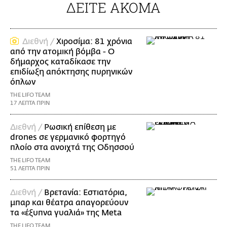
ΔΕΙΤΕ ΑΚΟΜΑ
Διεθνή /
Χιροσίμα: 81 χρόνια
από την ατομική βόμβα - Ο
δήμαρχος καταδίκασε την
επιδίωξη απόκτησης πυρηνικών
όπλων
THE LIFO TEAM
17 ΛΕΠΤΑ ΠΡΙΝ
Διεθνή /
Ρωσική επίθεση με
drones σε γερμανικό φορτηγό
πλοίο στα ανοιχτά της Οδησσού
THE LIFO TEAM
51 ΛΕΠΤΑ ΠΡΙΝ
Διεθνή /
Βρετανία: Εστιατόρια,
μπαρ και θέατρα απαγορεύουν
τα «έξυπνα γυαλιά» της Meta
THE LIFO TEAM