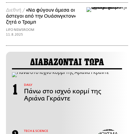
Διεθνή /
«Να φύγουν άμεσα οι
άστεγοι από την Ουάσινγκτον»
ζητά ο Τραμπ
LIFO NEWSROOM
11.8.2025
ΔΙΑΒΑΖΟΝΤΑΙ ΤΩΡΑ
DAILY
Πάνω στο ισχνό κορμί της
Αριάνα Γκράντε
ΤECH & SCIENCE