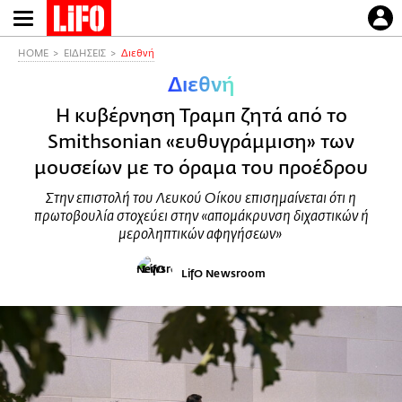
Παράκαμψη
προς
το
HOME
ΕΙΔΗΣΕΙΣ
Διεθνή
κυρίως
Διεθνή
περιεχόμενο
Η κυβέρνηση Τραμπ ζητά από το
Smithsonian «ευθυγράμμιση» των
μουσείων με το όραμα του προέδρου
Στην επιστολή του Λευκού Οίκου επισημαίνεται ότι η
πρωτοβουλία στοχεύει στην «απομάκρυνση διχαστικών ή
μεροληπτικών αφηγήσεων»
LifO Newsroom