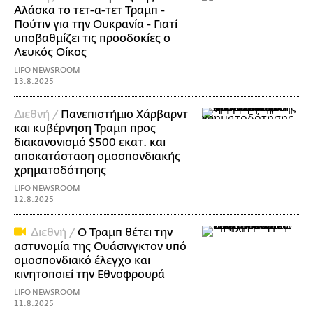
Αλάσκα το τετ-α-τετ Τραμπ -
Πούτιν για την Ουκρανία - Γιατί
υποβαθμίζει τις προσδοκίες ο
Λευκός Οίκος
LIFO NEWSROOM
13.8.2025
Διεθνή /
Πανεπιστήμιο Χάρβαρντ
και κυβέρνηση Τραμπ προς
διακανονισμό $500 εκατ. και
αποκατάσταση ομοσπονδιακής
χρηματοδότησης
LIFO NEWSROOM
12.8.2025
Διεθνή /
Ο Τραμπ θέτει την
αστυνομία της Ουάσινγκτον υπό
ομοσπονδιακό έλεγχο και
κινητοποιεί την Εθνοφρουρά
LIFO NEWSROOM
11.8.2025