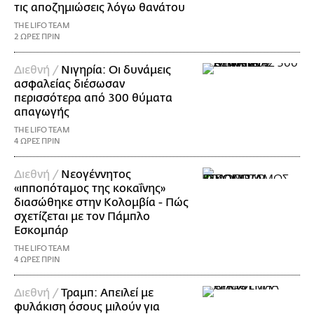
τις αποζημιώσεις λόγω θανάτου
THE LIFO TEAM
2 ΩΡΕΣ ΠΡΙΝ
Διεθνή /
Νιγηρία: Οι δυνάμεις
ασφαλείας διέσωσαν
περισσότερα από 300 θύματα
απαγωγής
THE LIFO TEAM
4 ΩΡΕΣ ΠΡΙΝ
Διεθνή /
Νεογέννητος
«ιπποπόταμος της κοκαΐνης»
διασώθηκε στην Κολομβία - Πώς
σχετίζεται με τον Πάμπλο
Εσκομπάρ
THE LIFO TEAM
4 ΩΡΕΣ ΠΡΙΝ
Διεθνή /
Τραμπ: Απειλεί με
φυλάκιση όσους μιλούν για