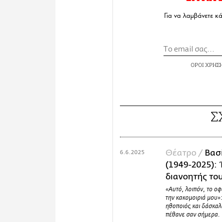
Για να λαμβάνετε κ
ΟΡΟΙ ΧΡΗΣ
Σ
Θέατρο /
Βασ
6.6.2025
(1949-2025):
διανοητής το
«Αυτό, λοιπόν, το ο
την κακομοιριά μου»
ηθοποιός και δάσκα
πέθανε σαν σήμερα.