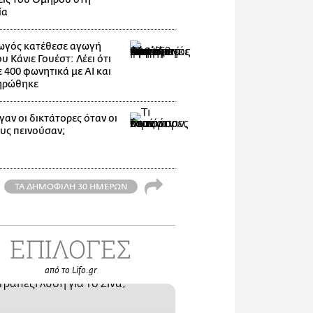
ία
γός κατέθεσε αγωγή
υ Κάνιε Γουέστ: Λέει ότι
 400 φωνητικά με AI και
ηρώθηκε
γαν οι δικτάτορες όταν οι
ους πεινούσαν;
ΤΑ ΔΗΜΟΦΙΛΗ 30 ΗΜΕΡΩΝ
ΕΠΙΛΟΓΕΣ
από το Lifo.gr