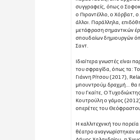
συγγραφείς, όπως ο Σοφοκ
ο Πιραντέλλο, ο Χόρβατ, ο
άλλοι. Παράλληλα, επιδόθ
μετάφραση σημαντικών έργ
σπουδαίων δημιουργών όπω
Σαντ.
Ιδιαίτερα γνωστές είναι 
του σφραγίδα, όπως τα: Τ
Γιάννη Ρίτσου (2017), Rel
μπουντρούμ δραχμή… θα πει
του Γκαίτε, Ο Τυχοδιώκτη
Κουτρούλη ο γάμος (2012)
οπερέτες του Θεόφραστου
Η καλλιτεχνική του πορεία
θέατρο αναγνωρίστηκαν απ
Δήμος Χαλανδρίου, η Ένω