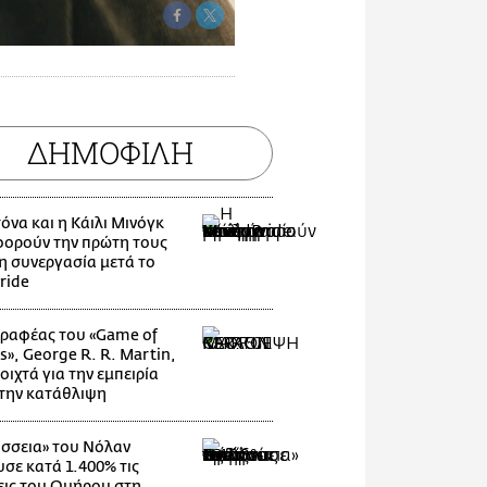
ΔΗΜΟΦΙΛΗ
όνα και η Κάιλι Μινόγκ
ορούν την πρώτη τους
η συνεργασία μετά το
ride
ραφέας του «Game of
s», George R. R. Martin,
οιχτά για την εμπειρία
 την κατάθλιψη
σσεια» του Νόλαν
υσε κατά 1.400% τις
ις του Ομήρου στη