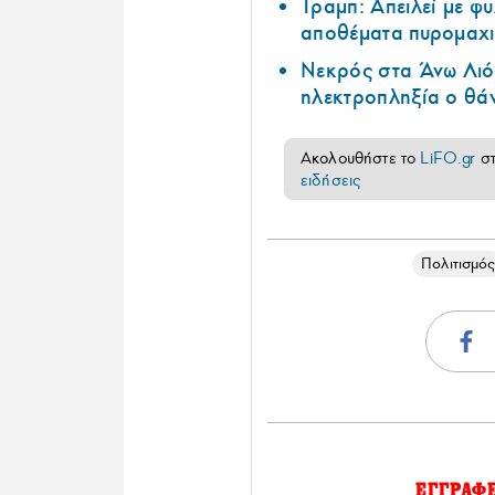
Τραμπ: Απειλεί με φ
αποθέματα πυρομαχι
Νεκρός στα Άνω Λιόσ
ηλεκτροπληξία ο θά
Ακολουθήστε το
LiFO.gr
σ
ειδήσεις
Πολιτισμό
ΕΓΓΡΑΦ