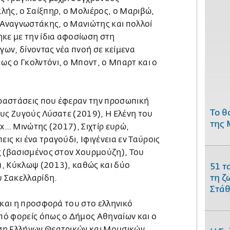
λής, ο Σαίξπηρ, ο Μολιέρος, ο Μαριβώ,
 Αναγνωστάκης, ο Μανιώτης και πολλοί
ηκε με την ίδια αφοσίωση στη
ων, δίνοντας νέα πνοή σε κείμενα
ς ο Γκολντόνι, ο Μποντ, ο Μπαρτ και ο
παραστάσεις που έφεραν την προσωπική
Το θ
ους Ζυγούς Λύσατε (2019), Η Ελένη του
της 
ax… Μινώτης (2017), Σιχτίρ ευρώ,
ς κι ένα τραγούδι, Ιφιγένεια εν Ταύροις
ς (βασισμένος στον Χουρμούζη), Του
, Κύκλωψ (2013), καθώς και δύο
51 τ
τη ζ
 Σακελλαρίδη.
Στάθ
 και η προσφορά του στο ελληνικό
ό φορείς όπως ο Δήμος Αθηναίων και ο
ση Ελλήνων Θεατρικών και Μουσικών