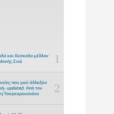
ολό και δύσκολο μέλλον
Μονής Σινά
αινίες που μού άλλαξαν
ωή- updated. Aπό τον
η Τσαγκαρουσιάνο