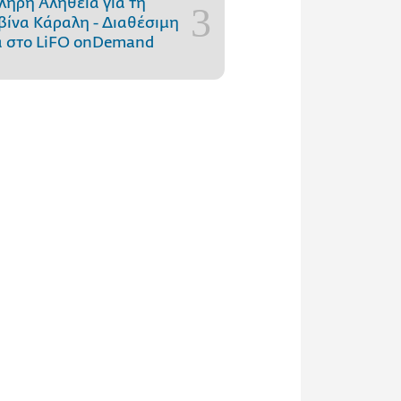
ληρή Αλήθεια για τη
ίνα Κάραλη - Διαθέσιμη
 στo LiFO onDemand