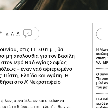
0
ουνίου, στις 11:30 π.μ., θα
Η Μαντ
κυκλοφ
ώσιμη ακολουθία για τον
Βασίλη
επίσημ
,
στον Ιερό Ναό Αγίας Σοφίας
WorldP
όλεως – έναν ναό αφιερωμένο
Ο συγγ
ς: Πίστη, Ελπίδα και Αγάπη. Η
Throne
θήσει στο Α’ Νεκροταφείο
μιλά αν
του με
Η «Οδύ
 φίλων, συναδέλφων και οικείων να
εκτόξε
 κατά τη διάρκεια της τελετής, θα γίνει
πωλήσε