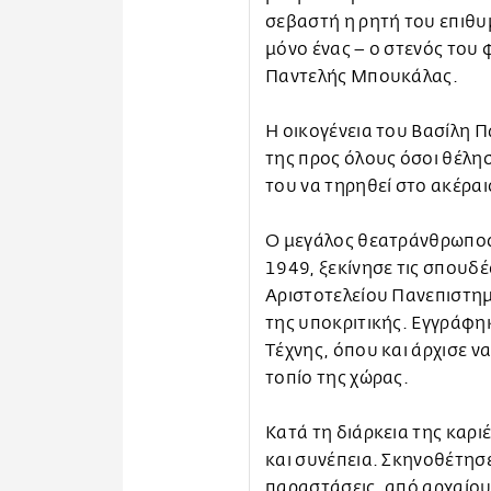
σεβαστή η ρητή του επιθυ
μόνο ένας – ο στενός του 
Παντελής Μπουκάλας.
Η οικογένεια του Βασίλη Π
της προς όλους όσοι θέλησ
του να τηρηθεί στο ακέραι
Ο μεγάλος θεατράνθρωπος
1949, ξεκίνησε τις σπουδέ
Αριστοτελείου Πανεπιστημ
της υποκριτικής. Εγγράφη
Τέχνης, όπου και άρχισε ν
τοπίο της χώρας.
Κατά τη διάρκεια της καρι
και συνέπεια. Σκηνοθέτησ
παραστάσεις, από αρχαίου