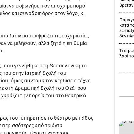
Βρεταν
μία: να εκφωνήσει τον αποχαιρετισμό
φίλος και συνοδοιπόρος στον λόγο, κ.
Παραγω
κατά το
έφτιαξε
απαβασιλείου εκφράζει τις ευχαριστίες
δεν πλ
αν να μιλήσουν, αλλά ζητά η επιθυμία
ο.
Τι έτρω
λαοί τ
, που γεννήθηκε στη Θεσσαλονίκη το
ς του στην Ιατρική Σχολή του
ίου, όμως σύντομα τον κέρδισε η τέχνη
κε στη Δραματική Σχολή του Θεάτρου
α χαράζει την πορεία του στο θεατρικό
έρας του, υπηρέτησε το θέατρο με πάθος
ε περισσότερες από τριάντα
ς τραγικούς μέχρι σύγχρονους