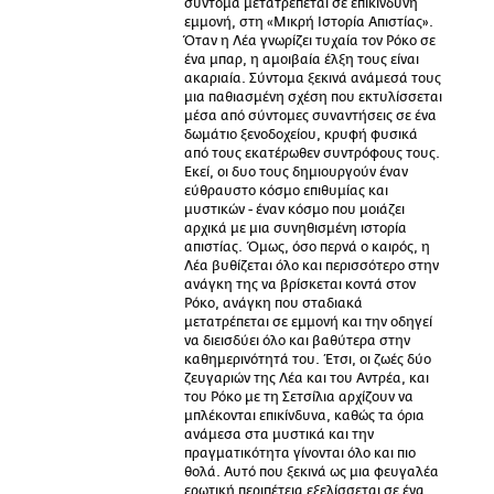
σύντομα μετατρέπεται σε επικίνδυνη
εμμονή, στη «Μικρή Ιστορία Απιστίας».
Όταν η Λέα γνωρίζει τυχαία τον Ρόκο σε
ένα μπαρ, η αμοιβαία έλξη τους είναι
ακαριαία. Σύντομα ξεκινά ανάμεσά τους
μια παθιασμένη σχέση που εκτυλίσσεται
μέσα από σύντομες συναντήσεις σε ένα
δωμάτιο ξενοδοχείου, κρυφή φυσικά
από τους εκατέρωθεν συντρόφους τους.
Εκεί, οι δυο τους δημιουργούν έναν
εύθραυστο κόσμο επιθυμίας και
μυστικών - έναν κόσμο που μοιάζει
αρχικά με μια συνηθισμένη ιστορία
απιστίας. Όμως, όσο περνά ο καιρός, η
Λέα βυθίζεται όλο και περισσότερο στην
ανάγκη της να βρίσκεται κοντά στον
Ρόκο, ανάγκη που σταδιακά
μετατρέπεται σε εμμονή και την οδηγεί
να διεισδύει όλο και βαθύτερα στην
καθημερινότητά του. Έτσι, οι ζωές δύο
ζευγαριών της Λέα και του Αντρέα, και
του Ρόκο με τη Σετσίλια αρχίζουν να
μπλέκονται επικίνδυνα, καθώς τα όρια
ανάμεσα στα μυστικά και την
πραγματικότητα γίνονται όλο και πιο
θολά. Αυτό που ξεκινά ως μια φευγαλέα
ερωτική περιπέτεια εξελίσσεται σε ένα