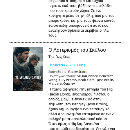
σειρά από ατοπήματα και τυχαία
περιστατικά τους βάζουν σε μπελάδες
που τους κρατούν χώρια. Σε ένα
κυνηγητό μέσα στην πόλη, που μία του
απομακρύνει και μία τους φέρνει κοντά,
θα συνειδητοποιήσουν ότι αυτό που
αναζητούν βρίσκεται ακριβώς δίπλα
τους.
Ο Αστερισμός του Σκύλου
The Dog Stars
Περιπέτεια
2026
(ΕΓΧΡ.)
Σκηνοθεσία:
Ridley Scott
Πρωταγωνιστούν:
Allison Janney, Benedict
Wong, Guy Pearce, Jacob Elordi, Josh Brolin,
Margaret Qualley
Η ταινία αφηγείται την ιστορία του Hig
(Jacob Elordi), ενός νεαρού πιλότου ο
οποίος, μαζί με έναν ειδικό στην
επιβίωση, τον Bangley (Josh Brolin),
έχουν δημιουργήσει ένα λειτουργικό
αλλά απομονωμένο καταφύγιο σε έναν
σκληρό μετα-αποκαλυπτικό κόσμο.
Όταν όμως ο Hig λαμβάνει ένα
μυστηριώδες ραδιομήνυμα, ξεκινάει για