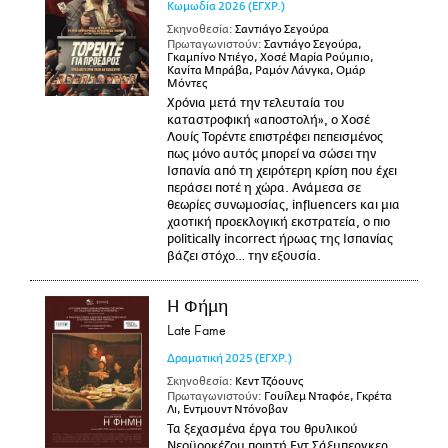
Κωμωδία
2026
(ΕΓΧΡ.)
Σκηνοθεσία:
Σαντιάγο Σεγούρα
Πρωταγωνιστούν:
Σαντιάγο Σεγούρα,
Γκαμπίνο Ντιέγο, Χοσέ Μαρία Ρούμπιο,
Κανίτα Μπράβα, Ραμόν Λάνγκα, Ομάρ
Μόντες
Χρόνια μετά την τελευταία του
καταστροφική «αποστολή», ο Χοσέ
Λουίς Τορέντε επιστρέφει πεπεισμένος
πως μόνο αυτός μπορεί να σώσει την
Ισπανία από τη χειρότερη κρίση που έχει
περάσει ποτέ η χώρα. Ανάμεσα σε
θεωρίες συνωμοσίας, influencers και μια
χαοτική προεκλογική εκστρατεία, ο πιο
politically incorrect ήρωας της Ισπανίας
βάζει στόχο… την εξουσία.
Η Φήμη
Late Fame
Δραματική
2025
(ΕΓΧΡ.)
Σκηνοθεσία:
Κεντ Τζόουνς
Πρωταγωνιστούν:
Γουίλεμ Νταφόε, Γκρέτα
Λι, Εντμουντ Ντόνοβαν
Τα ξεχασμένα έργα του θρυλικού
Νεοϋορκέζου ποιητή Εντ Σάξμπεργκερ