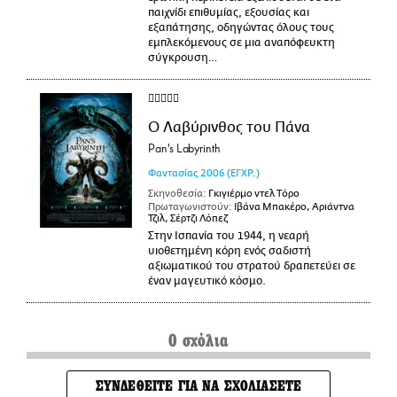
παιχνίδι επιθυμίας, εξουσίας και
εξαπάτησης, οδηγώντας όλους τους
εμπλεκόμενους σε μια αναπόφευκτη
σύγκρουση…
Ο Λαβύρινθος του Πάνα
Pan's Labyrinth
Φαντασίας
2006
(ΕΓΧΡ.)
Σκηνοθεσία:
Γκιγιέρμο ντελ Τόρο
Πρωταγωνιστούν:
Ιβάνα Μπακέρο, Αριάντνα
Τζιλ, Σέρτζι Λόπεζ
Στην Ισπανία του 1944, η νεαρή
υιοθετημένη κόρη ενός σαδιστή
αξιωματικού του στρατού δραπετεύει σε
έναν μαγευτικό κόσμο.
0 σχόλια
ΣΥΝΔΕΘΕΙΤΕ ΓΙΑ ΝΑ ΣΧΟΛΙΑΣΕΤΕ