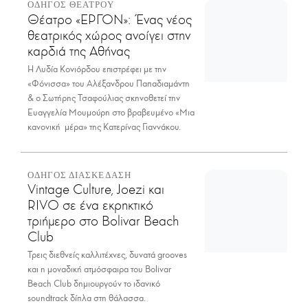
ΟΔΗΓΟΣ ΘΕΑΤΡΟΥ
Θέατρο «ΕΡΓΟΝ»: Ένας νέος
θεατρικός χώρος ανοίγει στην
καρδιά της Αθήνας
Η Λυδία Κονιόρδου επιστρέφει με την
«Φόνισσα» του Αλέξανδρου Παπαδιαμάντη
& ο Σωτήρης Τσαφούλιας σκηνοθετεί την
Ευαγγελία Μουμούρη στο βραβευμένο «Μια
κανονική μέρα» της Κατερίνας Γιαννάκου.
ΟΔΗΓΟΣ ΔΙΑΣΚΕΔΑΣΗ
Vintage Culture, Joezi και
RIVO σε ένα εκρηκτικό
τριήμερο στο Bolivar Beach
Club
Τρεις διεθνείς καλλιτέχνες, δυνατά grooves
και η μοναδική ατμόσφαιρα του Bolivar
Beach Club δημιουργούν το ιδανικό
soundtrack δίπλα στη θάλασσα.