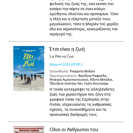
φυλακή της ζωής της, ενώ εκείνη του
ανοίγει την πόρτα σε έναν κόσμο
αμύθητου πλούτου και προνομίων. Όσο
η έλξη και η εξάρτηση μεταξύ τους
μεγαλώνουν, τόσο η Μαριάν τού χαρίζει
όλο και περισσότερα, εκνευρίζοντας τον
περίγυρό της.
Έτσι είναι η ζωή
La Vita va Cosi
Κομεντί
2025
(ΕΓΧΡ.)
Σκηνοθεσία:
Ρικάρντο Μιλάνι
Πρωταγωνιστούν:
Βιρτζίνια Ραφαέλε,
Ντιέγκο Αμπαταντουόνο, Άλντο Μπάλιο,
Τζουζέπε Ινιάτσιο Λόι, Γκέπι Κουτσιάρι
Η ταινία καταγράφει τις αλληλένδετες
ζωές των χαρακτήρων που ζουν στα
γραφικά τοπία της Σαρδηνίας στην
Ιταλία, εξερευνώντας τις ανθρώπινες
σχέσεις, τα συναισθήματα και τις
προσωπικές διαδρομές τους.
Ολοι οι Ανθρωποι του