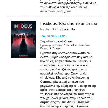
το άγνωστο, αναζητώντας την ελπίδα και
την ανθρωπιά που εξακολουθεί να
πιστεύει ότι υπάρχουν.
Insidious: Έξω από το απώτερο
Insidious: Out of the Further
Τρόμου
2026
(ΕΓΧΡ.)
Σκηνοθεσία:
Jacob Chase
Πρωταγωνιστούν:
Amelia Eve, Brandon
Perea, Lin Shaye
Έχοντας συγκεντρώσει πάνω από 740
εκατομμύρια δολάρια στο παγκόσμιο
box office, το franchise του Insidious
επιστρέφει με μία νέα οικογένεια και
επαναπροσδιορίζει τον τρόμο που
προκαλεί το Απώτερο. Στην ταινία
«Insidious: Έξω από το Απώτερο», η
Gemma, μία νεαρή μητέρα που
μεγαλώνει την κόρη της στο πατρικό της
σπίτι, ανακαλύπτει ότι μπορεί να
ταξιδέψει στο Απώτερο, το καθαρτήριο
των χαμένων ψυχών, στην καρδιά του
σύμπαντος του Insidious. Όταν κάτι
δαιμονικό την κυνηγάει, η Gemma