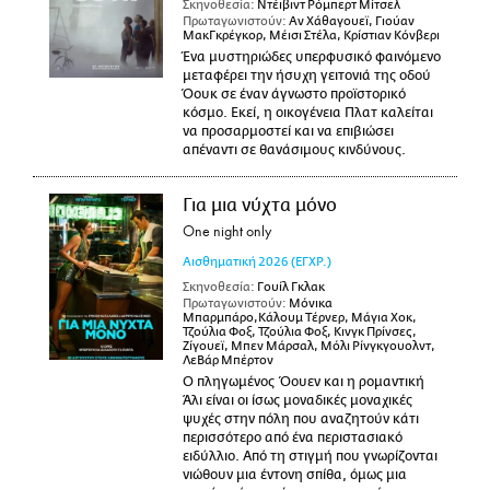
Σκηνοθεσία:
Ντέιβιντ Ρόμπερτ Μίτσελ
Πρωταγωνιστούν:
Αν Χάθαγουεϊ, Γιούαν
ΜακΓκρέγκορ, Μέισι Στέλα, Κρίστιαν Κόνβερι
Ένα μυστηριώδες υπερφυσικό φαινόμενο
μεταφέρει την ήσυχη γειτονιά της οδού
Όουκ σε έναν άγνωστο προϊστορικό
κόσμο. Εκεί, η οικογένεια Πλατ καλείται
να προσαρμοστεί και να επιβιώσει
απέναντι σε θανάσιμους κινδύνους.
Για μια νύχτα μόνο
One night only
Αισθηματική
2026
(ΕΓΧΡ.)
Σκηνοθεσία:
Γουίλ Γκλακ
Πρωταγωνιστούν:
Μόνικα
Μπαρμπάρο,Κάλουμ Τέρνερ, Μάγια Χοκ,
Τζούλια Φοξ, Τζούλια Φοξ, Κινγκ Πρίνσες,
Ζίγουεϊ, Μπεν Μάρσαλ, Μόλι Ρίνγκγουολντ,
ΛεΒάρ Μπέρτον
Ο πληγωμένος Όουεν και η ρομαντική
Άλι είναι οι ίσως μοναδικές μοναχικές
ψυχές στην πόλη που αναζητούν κάτι
περισσότερο από ένα περιστασιακό
ειδύλλιο. Από τη στιγμή που γνωρίζονται
νιώθουν μια έντονη σπίθα, όμως μια