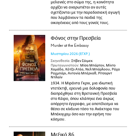
μελανιές στο σώμα της, η κοινότητα
αρχίζει να αναρωτιέται αν αυτές
σχετίζονται με την παραδοσιακή αγωγή
που λαμβάνουν τα παιδιά της
οικογένειας από τους γονείς τους.
Φόνος στην Πρεσβεία
Murder at the Embassy
Μυστηρίου
2026
(ΕΓΧΡ.)
Σκηνοθεσία:
Στίβεν Σάιμεκ
Πρωταγωνιστούν:
Μίσα Μπάρτον, Μίντο
Χαμάδα, Κότζο Ατάα, Νελ Μπάρλοου, Ράχα
Ραχμπάρι, Αντονία Μπέρναθ, Ρίτσαρντ
Ντίλαϊν
1934. Η Μιράντα Γκριν, μια ιδιωτική
ντετέκτιβ, ερευνά μια δολοφονία που
διαπράχθηκε στη Βρετανική Πρεσβεία
στο Κάιρο, όπου κλάπηκε ένα άκρως
απόρρητο έγγραφο, με αποτέλεσμα να
θέσει σε κίνδυνο τόσο τα Ανάκτορα του
Μπάκιγχαμ όσο και την ειρήνη του
κόσμου.
Μεξικό 86