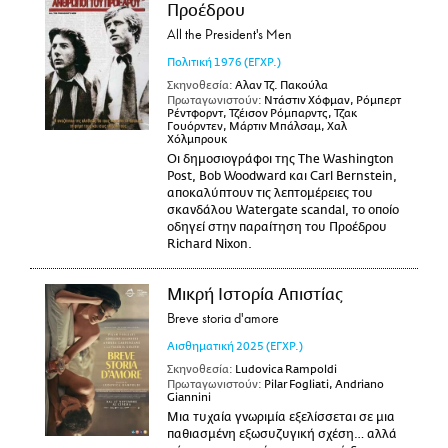
Προέδρου
All the President's Men
Πολιτική
1976
(ΕΓΧΡ.)
Σκηνοθεσία:
Αλαν Τζ. Πακούλα
Πρωταγωνιστούν:
Ντάστιν Χόφμαν, Ρόμπερτ
Ρέντφορντ, Τζέισον Ρόμπαρντς, Τζακ
Γουόρντεν, Μάρτιν Μπάλσαμ, Χαλ
Χόλμπρουκ
Οι δημοσιογράφοι της The Washington
Post, Bob Woodward και Carl Bernstein,
αποκαλύπτουν τις λεπτομέρειες του
σκανδάλου Watergate scandal, το οποίο
οδηγεί στην παραίτηση του Προέδρου
Richard Nixon.
Μικρή Ιστορία Απιστίας
Breve storia d'amore
Αισθηματική
2025
(ΕΓΧΡ.)
Σκηνοθεσία:
Ludovica Rampoldi
Πρωταγωνιστούν:
Pilar Fogliati, Andriano
Giannini
Μια τυχαία γνωριμία εξελίσσεται σε μια
παθιασμένη εξωσυζυγική σχέση… αλλά