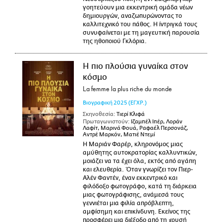
γοητεύουν μια εκκεντρική ομάδα νέων
δημιουργών, αναζωπυρώνοντας το
καλλιτεχνικό του πάθος. Η ίντριγκά τους
συνυφαίνεται με τη μαγευτική παρουσία
της ηθοποιού Γκλόρια.
Η πιο πλούσια γυναίκα στον
κόσμο
La femme la plus riche du monde
Βιογραφική
2025
(ΕΓΧΡ.)
Σκηνοθεσία:
Τιερί Κλιφά
Πρωταγωνιστούν:
Ιζαμπέλ Ιπέρ, Λοράν
Λαφίτ, Μαρινά Φουά, Ραφαέλ Περσονάζ,
Αντρέ Μαρκόν, Ματιέ Ντεμί
Η Μαριάν Φαρέρ, κληρονόμος μιας
αμύθητης αυτοκρατορίας καλλυντικών,
μοιάζει να τα έχει όλα, εκτός από αγάπη
και ελευθερία. Όταν γνωρίζει τον Πιερ-
Αλέν Φαντέν, έναν εκκεντρικό και
φιλόδοξο φωτογράφο, κατά τη διάρκεια
μιας φωτογράφισης, ανάμεσά τους
γεννιέται μια φιλία απρόβλεπτη,
αμφίσημη και επικίνδυνη. Εκείνος της
προσφέρει μια διέξοδο από τη χρυσή