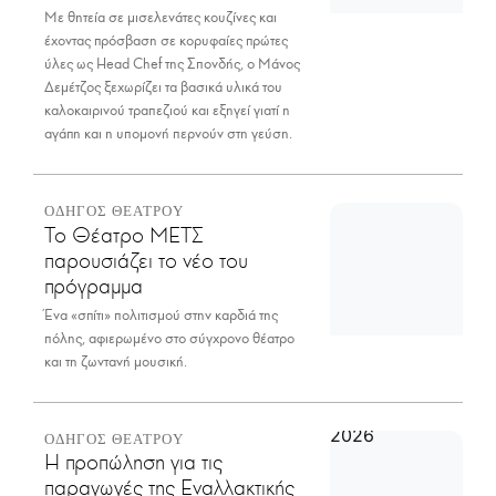
Με θητεία σε μισελενάτες κουζίνες και
έχοντας πρόσβαση σε κορυφαίες πρώτες
ύλες ως Head Chef της Σπονδής, ο Μάνος
Δεμέτζος ξεχωρίζει τα βασικά υλικά του
καλοκαιρινού τραπεζιού και εξηγεί γιατί η
αγάπη και η υπομονή περνούν στη γεύση.
ΟΔΗΓΟΣ ΘΕΑΤΡΟΥ
Το Θέατρο ΜΕΤΣ
παρουσιάζει το νέο του
πρόγραμμα
Ένα «σπίτι» πολιτισμού στην καρδιά της
πόλης, αφιερωμένο στο σύγχρονο θέατρο
και τη ζωντανή μουσική.
ΟΔΗΓΟΣ ΘΕΑΤΡΟΥ
Η προπώληση για τις
παραγωγές της Εναλλακτικής