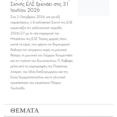
Σκηνής ΕΛΣ ξεκινάει στις 31
Ιουλίου 2026
Στις 2 Οκτωβρίου 2026, και για έξι
παραστάσεις, η Εναλλακτική Σκηνή της ΕΛΣ
εγκαινιάζει την καλλιτεχνική περίοδο
2026/27 με τη νέα παραγωγή του
Μπαλέτου της ΕΛΣ Τόσαις φοραίς τόσο
κοντά να είμαι, που φέρνει σε δημιουργικό
διάλογο τον σύγχρονο χορό, το μουσικό
θέατρο, τη μουσική του Γιώργου Κουμεντάκη
και την ποίηση του Κωνσταντίνου Π. Καβάφη,
μέσα από τις χορογραφίες της Πατρίσιας
Απέργη, του Ηλία Χατζηγεωργίου και της
Εύας Γεωργιτσοπούλου και τη γλυπτική
εγκατάσταση του εικαστικού Πέτρου
Τουλούδη.
ΘΕΜΑΤΑ