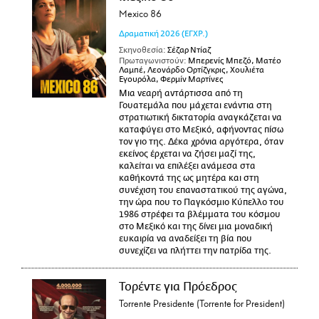
Mexico 86
Δραματική
2026
(ΕΓΧΡ.)
Σκηνοθεσία:
Σέζαρ Ντίαζ
Πρωταγωνιστούν:
Μπερενίς Μπεζό, Ματέο
Λαμπέ, Λεονάρδο Ορτίζγκρις, Χουλιέτα
Εγουρόλα, Φερμίν Μαρτίνες
Μια νεαρή αντάρτισσα από τη
Γουατεμάλα που μάχεται ενάντια στη
στρατιωτική δικτατορία αναγκάζεται να
καταφύγει στο Μεξικό, αφήνοντας πίσω
τον γιο της. Δέκα χρόνια αργότερα, όταν
εκείνος έρχεται να ζήσει μαζί της,
καλείται να επιλέξει ανάμεσα στα
καθήκοντά της ως μητέρα και στη
συνέχιση του επαναστατικού της αγώνα,
την ώρα που το Παγκόσμιο Κύπελλο του
1986 στρέφει τα βλέμματα του κόσμου
στο Μεξικό και της δίνει μια μοναδική
ευκαιρία να αναδείξει τη βία που
συνεχίζει να πλήττει την πατρίδα της.
Τορέντε για Πρόεδρος
Torrente Presidente (Torrente for President)