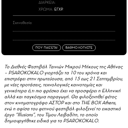
ΔΙΑΡΚΕΙΑ:
ΧΡΩΜΑ:
ΕΓΧΡ.
Σκηνοθεσία:
ΠΟΥ ΠΑΙΖΕΤΑΙ
ΒΑΘΜΟΛΟΓΗΣΤΕ
Το Διεθνές Φεστιβάλ Ταινιών Μικρού Μήκους της Αθήνας
– PSAROKOKALO γιορτάζει τα 10 του χρόνια και
επιστρέφει στην πρωτεύουσα, από 15 εως 21 Σεπτεμβρίου,
με νέες προτάσεις, τεχνολογικές καινοτομίες και
γενικότερα ό,τι πιο φρέσκο έχει να προσφέρει η Ελληνική
αλλά και παγκόσμια παραγωγή. Θα φιλοξενηθεί φέτος
στον κινηματογράφο ΑΣΤΟΡ και στο ΤΗΕ ΒΟΧ Αthens,
ενώ η αφίσα του φετινού φεστιβάλ φιλοξενεί το εικαστικό
έργο “Illusions”, του Τίμου Λειβαδίτη, το οποίο
δημιουργήθηκε ειδικά για το PSAROKOKALO.