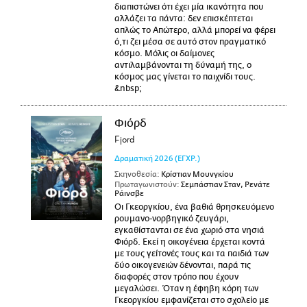
διαπιστώνει ότι έχει μία ικανότητα που
αλλάζει τα πάντα: δεν επισκέπτεται
απλώς το Απώτερο, αλλά μπορεί να φέρει
ό,τι ζει μέσα σε αυτό στον πραγματικό
κόσμο. Μόλις οι δαίμονες
αντιλαμβάνονται τη δύναμή της, ο
κόσμος μας γίνεται το παιχνίδι τους.
&nbsp;
Φιόρδ
Fjord
Δραματική
2026
(ΕΓΧΡ.)
Σκηνοθεσία:
Κρίστιαν Μουνγκίου
Πρωταγωνιστούν:
Σεμπάστιαν Σταν, Ρενάτε
Ράινσβε
Οι Γκεοργκίου, ένα βαθιά θρησκευόμενο
ρουμανο-νορβηγικό ζευγάρι,
εγκαθίστανται σε ένα χωριό στα νησιά
Φιόρδ. Εκεί η οικογένεια έρχεται κοντά
με τους γείτονές τους και τα παιδιά των
δύο οικογενειών δένονται, παρά τις
διαφορές στον τρόπο που έχουν
μεγαλώσει. Όταν η έφηβη κόρη των
Γκεοργκίου εμφανίζεται στο σχολείο με