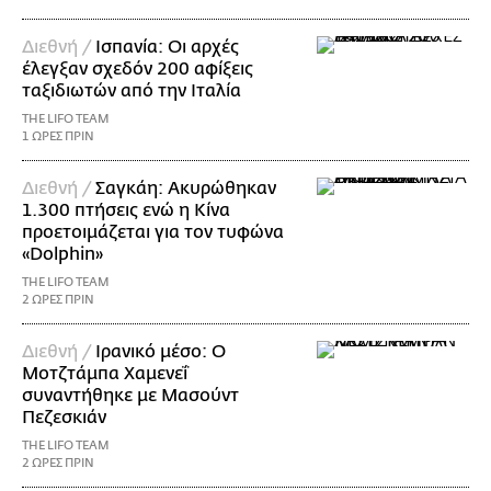
Διεθνή /
Ισπανία: Οι αρχές
έλεγξαν σχεδόν 200 αφίξεις
ταξιδιωτών από την Ιταλία
THE LIFO TEAM
1 ΩΡΕΣ ΠΡΙΝ
Διεθνή /
Σαγκάη: Ακυρώθηκαν
1.300 πτήσεις ενώ η Κίνα
προετοιμάζεται για τον τυφώνα
«Dolphin»
THE LIFO TEAM
2 ΩΡΕΣ ΠΡΙΝ
Διεθνή /
Ιρανικό μέσο: Ο
Μοτζτάμπα Χαμενεΐ
συναντήθηκε με Μασούντ
Πεζεσκιάν
THE LIFO TEAM
2 ΩΡΕΣ ΠΡΙΝ