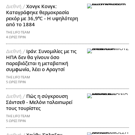
Διεθνή /
Χονγκ Κονγκ:
Καταγράφηκε θερμοκρασία
ρεκόρ με 36,9°C - Η υψηλότερη
από το 1884
THE LIFO TEAM
4 ΩΡΕΣ ΠΡΙΝ
Διεθνή /
Ιράν: Συνομιλίες με τις
ΗΠΑ δεν θα γίνουν όσο
παραβιάζεται η μεταβατική
συμφωνία, λέει ο Αραγτσί
THE LIFO TEAM
5 ΩΡΕΣ ΠΡΙΝ
Διεθνή /
Πώς η σύγκρουση
Σάντσεθ - Μελόνι ταλαιπωρεί
τους τουρίστες
THE LIFO TEAM
5 ΩΡΕΣ ΠΡΙΝ