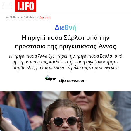
Παράκαμψη
προς
το
HOME
ΕΙΔΗΣΕΙΣ
Διεθνή
κυρίως
Διεθνή
περιεχόμενο
Η πριγκίπισσα Σάρλοτ υπό την
προστασία της πριγκίπισσας Άννας
Η πριγκίπισσα Άννα έχει πάρει την πριγκίπισσα Σάρλοτ υπό
την προστασία της, και δίνει στη νεαρή royal ανεκτίμητες
συμβουλές για τον μελλοντικό ρόλο της στην οικογένεια
LifO Newsroom