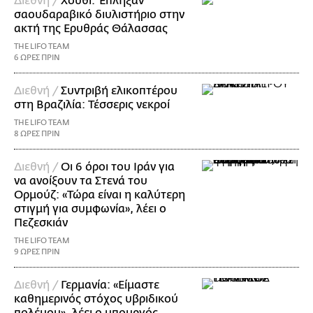
Διεθνή /
Χούθι: Έπληξαν
σαουδαραβικό διυλιστήριο στην
ακτή της Ερυθράς Θάλασσας
THE LIFO TEAM
6 ΩΡΕΣ ΠΡΙΝ
Διεθνή /
Συντριβή ελικοπτέρου
στη Βραζιλία: Τέσσερις νεκροί
THE LIFO TEAM
8 ΩΡΕΣ ΠΡΙΝ
Διεθνή /
Οι 6 όροι του Ιράν για
να ανοίξουν τα Στενά του
Ορμούζ: «Τώρα είναι η καλύτερη
στιγμή για συμφωνία», λέει ο
Πεζεσκιάν
THE LIFO TEAM
9 ΩΡΕΣ ΠΡΙΝ
Διεθνή /
Γερμανία: «Είμαστε
καθημερινός στόχος υβριδικού
πολέμου», λέει ο υπουργός