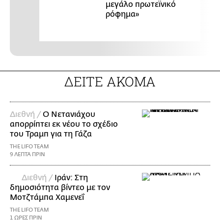
μεγάλο πρωτεϊνικό
ρόφημα»
ΔΕΙΤΕ ΑΚΟΜΑ
Διεθνή /
Ο Νετανιάχου
απορρίπτει εκ νέου το σχέδιο
του Τραμπ για τη Γάζα
THE LIFO TEAM
9 ΛΕΠΤΑ ΠΡΙΝ
Διεθνή /
Ιράν: Στη
δημοσιότητα βίντεο με τον
Μοτζτάμπα Χαμενεΐ
THE LIFO TEAM
1 ΩΡΕΣ ΠΡΙΝ