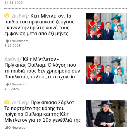
25.12.2025
Διεθνή
Κέιτ Μίντλετον: Τα
παιδιά του πριγκιπικού ζεύγους
έκαναν την πρώτη κοινή τους
εμφάνιση μετά από έξι μήνες
LifO Newsroom
5.12.2025
Διεθνή
Κέιτ Μίντλετον -
Πρίγκιπας Ουίλιαμ: Ο λόγος που
τα παιδιά τους δεν χρησιμοποιούν
βασιλικούς τίτλους στο σχολείο
LifO Newsroom
4.9.2025
Διεθνή
Πριγκίπισσα Σάρλοτ:
Το πορτρέτο της κόρης του
πρίγκιπα Ουίλιαμ και της Κέιτ
Μίντλετον για τα 10α γενέθλιά της
LifO Newsroom