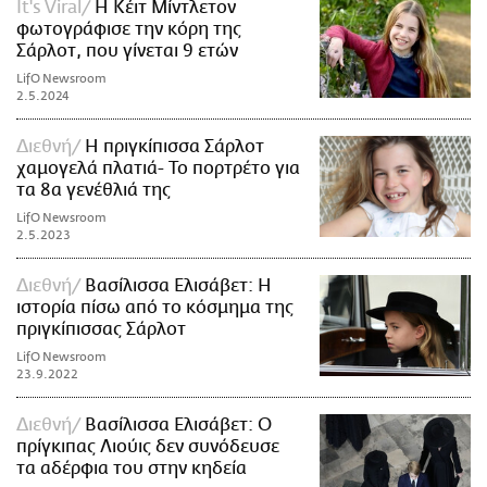
It's Viral
Η Κέιτ Μίντλετον
φωτογράφισε την κόρη της
Σάρλοτ, που γίνεται 9 ετών
LifO Newsroom
2.5.2024
Διεθνή
Η πριγκίπισσα Σάρλοτ
χαμογελά πλατιά- Το πορτρέτο για
τα 8α γενέθλιά της
LifO Newsroom
2.5.2023
Διεθνή
Βασίλισσα Ελισάβετ: Η
ιστορία πίσω από το κόσμημα της
πριγκίπισσας Σάρλοτ
LifO Newsroom
23.9.2022
Διεθνή
Βασίλισσα Ελισάβετ: O
πρίγκιπας Λιούις δεν συνόδευσε
τα αδέρφια του στην κηδεία