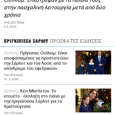
Ουίλιαμ: Επέστρεψαν με τα παιδιά τους
ΑΜΠΑ
στην πασχαλινή λειτουργία μετά από δύο
PRINT
χρόνια
THE LIFO TEAM
5.4.2026
ΠΡΟΣΦΑΤΕΣ ΕΙΔΗΣΕΙΣ
ΠΡΙΓΚΙΠΙΣΣΑ ΣΑΡΛΟΤ
Διεθνή
Πρίγκιπας Ουίλιαμ: Είναι
αποφασισμένος να προστατεύσει
την Σάρλοτ και τον Λούις από το
«σύνδρομο του εφεδρικού»
The LiFO team
31.3.2026
Διεθνή
Κέιτ Μίντλετον: Το
ντουέτο - έκπληξη στο πιάνο με
την πριγκίπισσα Σάρλοτ για τα
Χριστούγεννα
The LiFO team