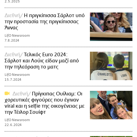
2.5.2025
Διεθνή
Η πριγκίπισσα Σάρλοτ υπό
την προστασία της πριγκίπισσας
Άννας
LifO Newsroom
7.8.2024
Διεθνή
Τελικός Euro 2024:
Σάρλοτ και Λούις είδαν μαζί από
την τηλεόραση το ματς
LifO Newsroom
15.7.2024
Διεθνή
Πρίγκιπας Ουίλιαμ: Οι
χορευτικές φιγούρες που έγιναν
viral και η selfie της οικογένειας με
την Τέιλορ Σουίφτ
LifO Newsroom
22.6.2024