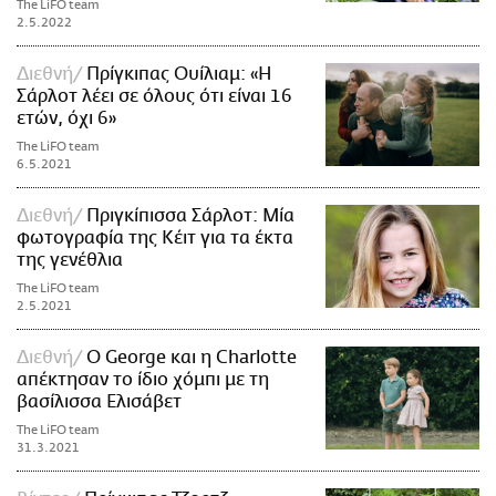
The LiFO team
2.5.2022
Διεθνή
Πρίγκιπας Ουίλιαμ: «Η
Σάρλοτ λέει σε όλους ότι είναι 16
ετών, όχι 6»
The LiFO team
6.5.2021
Διεθνή
Πριγκίπισσα Σάρλοτ: Μία
φωτογραφία της Κέιτ για τα έκτα
της γενέθλια
The LiFO team
2.5.2021
Διεθνή
Ο George και η Charlotte
απέκτησαν το ίδιο χόμπι με τη
βασίλισσα Ελισάβετ
The LiFO team
31.3.2021