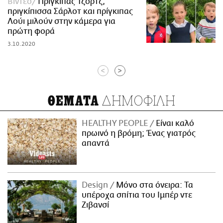
Βίντεο
Πρίγκιπας Τζορτζ,
πριγκίπισσα Σάρλοτ και πρίγκιπας
Λούι μιλούν στην κάμερα για
πρώτη φορά
3.10.2020
<
>
ΔΗΜΟΦΙΛΗ
ΘΕΜΑΤΑ
HEALTHY PEOPLE
Είναι καλό
πρωινό η βρόμη; Ένας γιατρός
απαντά
Design
Μόνο στα όνειρα: Τα
υπέροχα σπίτια του Ιμπέρ ντε
Ζιβανσί