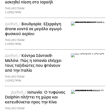
ασκηθεί πίεση στο Ισραήλ
THE LIFO TEAM
1 ΩΡΕΣ ΠΡΙΝ
Διεθνή /
Βουλγαρία: Εξερράγη
drone κοντά σε μεγάλο αγωγό
φυσικού αερίου
THE LIFO TEAM
2 ΩΡΕΣ ΠΡΙΝ
Διεθνή /
Κόντρα Σάντσεθ-
Μελόνι: Πώς η Ισπανία ελέγχει
τους ταξιδιώτες που φτάνουν
από την Ιταλία
THE LIFO TEAM
3 ΩΡΕΣ ΠΡΙΝ
Διεθνή /
Ιαπωνία: Ο τυφώνας
Dolphin πλήττει τη χώρα και
κατευθύνεται προς την Κίνα
THE LIFO TEAM