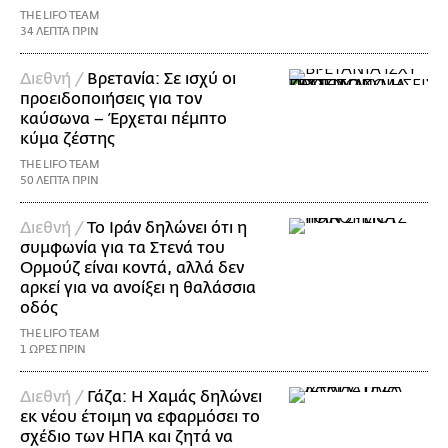
THE LIFO TEAM
34 ΛΕΠΤΑ ΠΡΙΝ
Διεθνή /
Βρετανία: Σε ισχύ οι
προειδοποιήσεις για τον
καύσωνα – Έρχεται πέμπτο
κύμα ζέστης
THE LIFO TEAM
50 ΛΕΠΤΑ ΠΡΙΝ
Διεθνή /
Το Ιράν δηλώνει ότι η
συμφωνία για τα Στενά του
Ορμούζ είναι κοντά, αλλά δεν
αρκεί για να ανοίξει η θαλάσσια
οδός
THE LIFO TEAM
1 ΩΡΕΣ ΠΡΙΝ
Διεθνή /
Γάζα: Η Χαμάς δηλώνει
εκ νέου έτοιμη να εφαρμόσει το
σχέδιο των ΗΠΑ και ζητά να