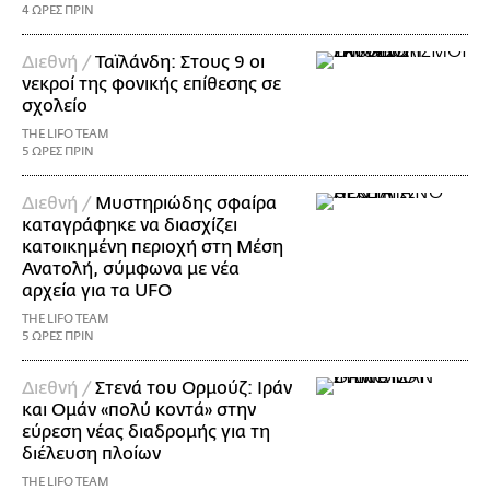
4 ΩΡΕΣ ΠΡΙΝ
Διεθνή /
Ταϊλάνδη: Στους 9 οι
νεκροί της φονικής επίθεσης σε
σχολείο
THE LIFO TEAM
5 ΩΡΕΣ ΠΡΙΝ
Διεθνή /
Μυστηριώδης σφαίρα
καταγράφηκε να διασχίζει
κατοικημένη περιοχή στη Μέση
Ανατολή, σύμφωνα με νέα
αρχεία για τα UFO
THE LIFO TEAM
5 ΩΡΕΣ ΠΡΙΝ
Διεθνή /
Στενά του Ορμούζ: Ιράν
και Ομάν «πολύ κοντά» στην
εύρεση νέας διαδρομής για τη
διέλευση πλοίων
THE LIFO TEAM