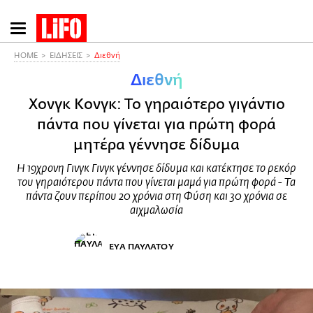
Παράκαμψη
προς
το
HOME
ΕΙΔΗΣΕΙΣ
Διεθνή
κυρίως
Διεθνή
περιεχόμενο
Χονγκ Κονγκ: Το γηραιότερο γιγάντιο
πάντα που γίνεται για πρώτη φορά
μητέρα γέννησε δίδυμα
Η 19χρονη Γινγκ Γινγκ γέννησε δίδυμα και κατέκτησε το ρεκόρ
του γηραιότερου πάντα που γίνεται μαμά για πρώτη φορά - Τα
πάντα ζουν περίπου 20 χρόνια στη Φύση και 30 χρόνια σε
αιχμαλωσία
ΕΥΑ ΠΑΥΛΑΤΟΥ