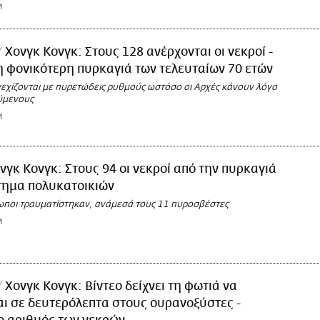
M
Χονγκ Κονγκ: Στους 128 ανέρχονται οι νεκροί -
η φονικότερη πυρκαγιά των τελευταίων 70 ετών
νεχίζονται με πυρετώδεις ρυθμούς ωστόσο οι Αρχές κάνουν λόγο
ύμενους
M
νγκ Κονγκ: Στους 94 οι νεκροί από την πυρκαγιά
τημα πολυκατοικιών
ωποι τραυματίστηκαν, ανάμεσά τους 11 πυροσβέστες
M
Χονγκ Κονγκ: Βίντεο δείχνει τη φωτιά να
ι σε δευτερόλεπτα στους ουρανοξύστες -