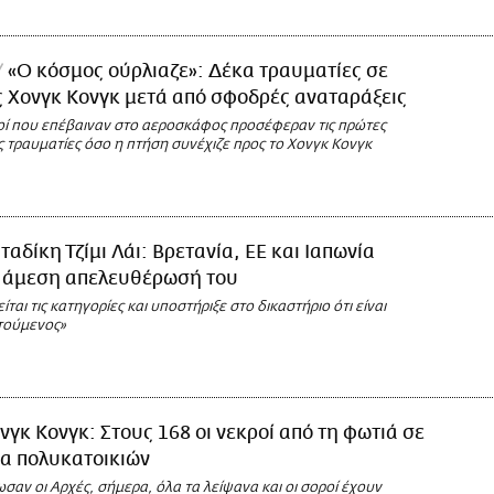
«Ο κόσμος ούρλιαζε»: Δέκα τραυματίες σε
 Χονγκ Κονγκ μετά από σφοδρές αναταράξεις
ροί που επέβαιναν στο αεροσκάφος προσέφεραν τις πρώτες
 τραυματίες όσο η πτήση συνέχιζε προς το Χονγκ Κονγκ
ταδίκη Τζίμι Λάι: Βρετανία, ΕΕ και Ιαπωνία
ν άμεση απελευθέρωσή του
είται τις κατηγορίες και υποστήριξε στο δικαστήριο ότι είναι
ατούμενος»
νγκ Κονγκ: Στους 168 οι νεκροί από τη φωτιά σε
α πολυκατοικιών
αν οι Αρχές, σήμερα, όλα τα λείψανα και οι σοροί έχουν