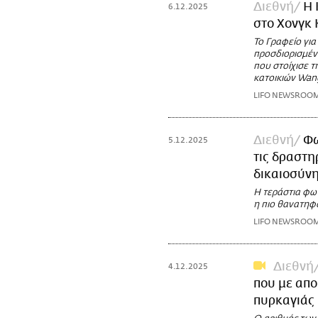
Διεθνή
Η 
6.12.2025
στο Χονγκ 
To Γραφείο για
προσδιορισμέν
που στοίχισε 
κατοικιών Wan
LIFO NEWSROO
Διεθνή
Φω
5.12.2025
τις δραστη
δικαιοσύνη
Η τεράστια φω
η πιο θανατηφό
LIFO NEWSROO
Διεθνή
4.12.2025
που με απο
πυρκαγιάς