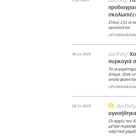
Διεθνή
Πυ
1.12.2025
προδιαγραφ
σκαλωσιές
Στους 151 οι 
αγνοούνται
LIFO NEWSROO
Διεθνή
Χο
30.11.2025
πυρκαγιά 
Το συγκρότημα
άτομα, ήταν υ
οποία φαίνετα
LIFO NEWSROO
Διεθνή
28.11.2025
αγνοήθηκα
Οι αρχές του Χ
μέτρα πυρασφά
«σχετικά χαμη