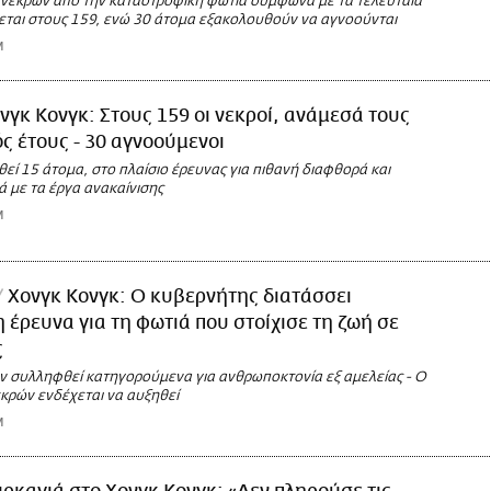
 νεκρών από την καταστροφική φωτιά σύμφωνα με τα τελευταία
χεται στους 159, ενώ 30 άτομα εξακολουθούν να αγνοούνται
M
νγκ Κονγκ: Στους 159 οι νεκροί, ανάμεσά τους
ς έτους - 30 αγνοούμενοι
ί 15 άτομα, στο πλαίσιο έρευνας για πιθανή διαφθορά και
ά με τα έργα ανακαίνισης
M
Χονγκ Κονγκ: Ο κυβερνήτης διατάσσει
 έρευνα για τη φωτιά που στοίχισε τη ζωή σε
ς
ν συλληφθεί κατηγορούμενα για ανθρωποκτονία εξ αμελείας - Ο
εκρών ενδέχεται να αυξηθεί
M