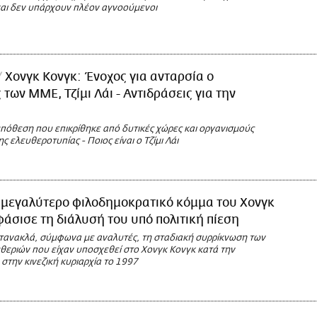
και δεν υπάρχουν πλέον αγνοούμενοι
Χονγκ Κονγκ: Ένοχος για ανταρσία ο
 των ΜΜΕ, Τζίμι Λάι - Αντιδράσεις για την
υπόθεση που επικρίθηκε από δυτικές χώρες και οργανισμούς
ς ελευθεροτυπίας - Ποιος είναι ο Τζίμι Λάι
 μεγαλύτερο φιλοδημοκρατικό κόμμα του Χονγκ
άσισε τη διάλυσή του υπό πολιτική πίεση
ανακλά, σύμφωνα με αναλυτές, τη σταδιακή συρρίκνωση των
υθεριών που είχαν υποσχεθεί στο Χονγκ Κονγκ κατά την
στην κινεζική κυριαρχία το 1997