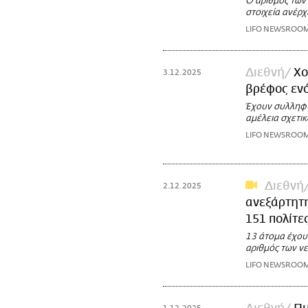
Ο αριθμός των
στοιχεία ανέρ
LIFO NEWSROO
Διεθνή
Χο
3.12.2025
βρέφος ενό
Έχουν συλληφθε
αμέλεια σχετικ
LIFO NEWSROO
Διεθνή
2.12.2025
ανεξάρτητη
151 πολίτε
13 άτομα έχου
αριθμός των ν
LIFO NEWSROO