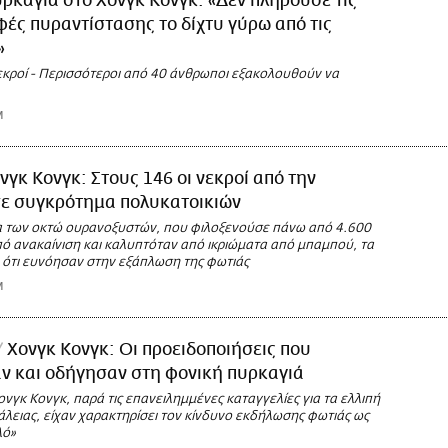
ρκαγιά στο Χονγκ Κονγκ: «Δεν πληρούσε τις
ές πυραντίστασης το δίχτυ γύρω από τις
»
νεκροί - Περισσότεροι από 40 άνθρωποι εξακολουθούν να
M
νγκ Κονγκ: Στους 146 οι νεκροί από την
σε συγκρότημα πολυκατοικιών
 των οκτώ ουρανοξυστών, που φιλοξενούσε πάνω από 4.600
πό ανακαίνιση και καλυπτόταν από ικριώματα από μπαμπού, τα
ι ότι ευνόησαν στην εξάπλωση της φωτιάς
M
Χονγκ Κονγκ: Οι προειδοποιήσεις που
ν και οδήγησαν στη φονική πυρκαγιά
ονγκ Κονγκ, παρά τις επανειλημμένες καταγγελίες για τα ελλιπή
λειας, είχαν χαρακτηρίσει τον κίνδυνο εκδήλωσης φωτιάς ως
λό»