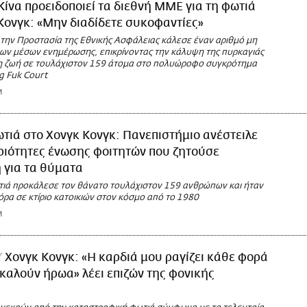
Κίνα προειδοποιεί τα διεθνή ΜΜΕ για τη φωτιά
Κονγκ: «Μην διαδίδετε συκοφαντίες»
 την Προστασία της Εθνικής Ασφάλειας κάλεσε έναν αριθμό μη
ων μέσων ενημέρωσης, επικρίνοντας την κάλυψη της πυρκαγιάς
τη ζωή σε τουλάχιστον 159 άτομα στο πολυώροφο συγκρότημα
g Fuk Court
M
τιά στο Χονγκ Κονγκ: Πανεπιστήμιο ανέστειλε
ριότητες ένωσης φοιτητών που ζητούσε
 για τα θύματα
τιά προκάλεσε τον θάνατο τουλάχιστον 159 ανθρώπων και ήταν
ρα σε κτίριο κατοικιών στον κόσμο από το 1980
M
Χονγκ Κονγκ: «Η καρδιά μου ραγίζει κάθε φορά
καλούν ήρωα» λέει επιζών της φονικής