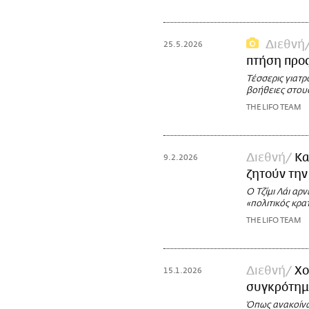
Διεθνή
25.5.2026
πτήση προς
Τέσσερις γιατ
βοήθειες στους
THE LIFO TEAM
Διεθνή
Κα
9.2.2026
ζητούν τη
Ο Τζίμι Λάι αρν
«πολιτικός κρ
THE LIFO TEAM
Διεθνή
Χο
15.1.2026
συγκρότημ
Όπως ανακοίνωσ