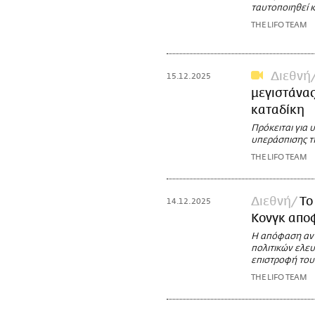
ταυτοποιηθεί 
THE LIFO TEAM
Διεθνή
15.12.2025
μεγιστάνας
καταδίκη
Πρόκειται για 
υπεράσπισης τη
THE LIFO TEAM
Διεθνή
Το
14.12.2025
Κονγκ αποφ
Η απόφαση αντ
πολιτικών ελε
επιστροφή του 
THE LIFO TEAM