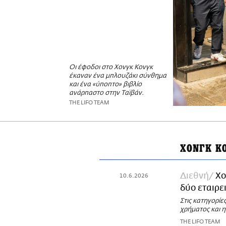
Οι έφοδοι στο Χονγκ Κονγκ
έκαναν ένα μπλουζάκι σύνθημα
και ένα «ύποπτο» βιβλίο
ανάρπαστο στην Ταϊβάν.
THE LIFO TEAM
ΧΟΝΓΚ Κ
Διεθνή
Χο
10.6.2026
δύο εταιρε
Στις κατηγορί
χρήματος και 
THE LIFO TEAM