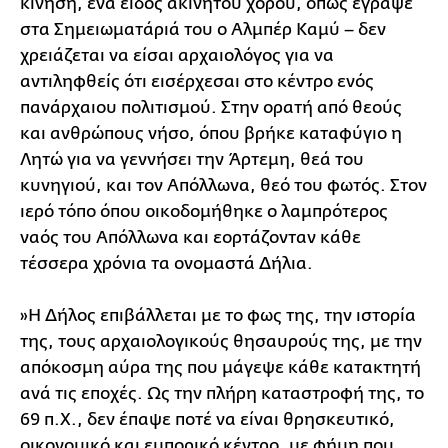
κίνηση, ένα είδος ακίνητου χορού, όπως έγραψε
στα Σημειωματάριά του ο Αλμπέρ Καμύ – δεν
χρειάζεται να είσαι αρχαιολόγος για να
αντιληφθείς ότι εισέρχεσαι στο κέντρο ενός
πανάρχαιου πολιτισμού. Στην ορατή από θεούς
και ανθρώπους νήσο, όπου βρήκε καταφύγιο η
Λητώ για να γεννήσει την Άρτεμη, θεά του
κυνηγιού, και τον Απόλλωνα, θεό του φωτός. Στον
ιερό τόπο όπου οικοδομήθηκε ο λαμπρότερος
ναός του Απόλλωνα και εορτάζονταν κάθε
τέσσερα χρόνια τα ονομαστά Δήλια.
»Η Δήλος επιβάλλεται με το φως της, την ιστορία
της, τους αρχαιολογικούς θησαυρούς της, με την
απόκοσμη αύρα της που μάγεψε κάθε κατακτητή
ανά τις εποχές. Ως την πλήρη καταστροφή της, το
69 π.Χ., δεν έπαψε ποτέ να είναι θρησκευτικό,
οικονομικό και εμπορικό κέντρο, με φήμη που