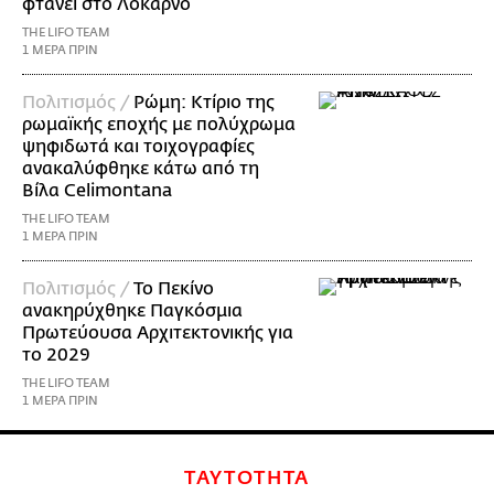
φτάνει στο Λοκάρνο
THE LIFO TEAM
1 ΜΕΡΑ ΠΡΙΝ
Πολιτισμός /
Ρώμη: Κτίριο της
ρωμαϊκής εποχής με πολύχρωμα
ψηφιδωτά και τοιχογραφίες
ανακαλύφθηκε κάτω από τη
Βίλα Celimontana
THE LIFO TEAM
1 ΜΕΡΑ ΠΡΙΝ
Πολιτισμός /
Το Πεκίνο
ανακηρύχθηκε Παγκόσμια
Πρωτεύουσα Αρχιτεκτονικής για
το 2029
THE LIFO TEAM
1 ΜΕΡΑ ΠΡΙΝ
ΤΑΥΤΟΤΗΤΑ