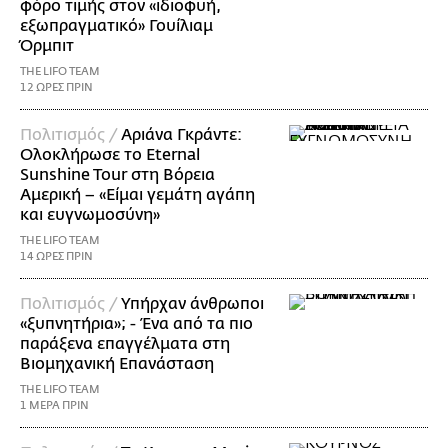
φόρο τιμής στον «ιδιοφυή,
εξωπραγματικό» Γουίλιαμ
Όρμπιτ
THE LIFO TEAM
12 ΩΡΕΣ ΠΡΙΝ
Πολιτισμός /
Αριάνα Γκράντε:
Ολοκλήρωσε το Eternal
Sunshine Tour στη Βόρεια
Αμερική – «Είμαι γεμάτη αγάπη
και ευγνωμοσύνη»
THE LIFO TEAM
14 ΩΡΕΣ ΠΡΙΝ
Πολιτισμός /
Υπήρχαν άνθρωποι
«ξυπνητήρια»; - Ένα από τα πιο
παράξενα επαγγέλματα στη
Βιομηχανική Επανάσταση
THE LIFO TEAM
1 ΜΕΡΑ ΠΡΙΝ