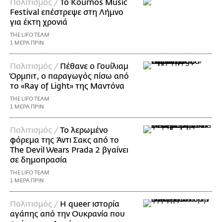
Πολιτισμός /
Το Kournos Music
Festival επέστρεψε στη Λήμνο
για έκτη χρονιά
THE LIFO TEAM
1 ΜΕΡΑ ΠΡΙΝ
Πολιτισμός /
Πέθανε ο Γουίλιαμ
Όρμπιτ, ο παραγωγός πίσω από
το «Ray of Light» της Μαντόνα
THE LIFO TEAM
1 ΜΕΡΑ ΠΡΙΝ
Πολιτισμός /
Το λερωμένο
φόρεμα της Άντι Σακς από το
The Devil Wears Prada 2 βγαίνει
σε δημοπρασία
THE LIFO TEAM
1 ΜΕΡΑ ΠΡΙΝ
Πολιτισμός /
Η queer ιστορία
αγάπης από την Ουκρανία που