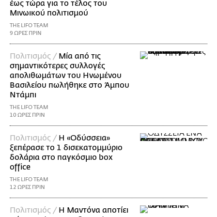
έως τώρα για το τέλος του
Μινωικού πολιτισμού
THE LIFO TEAM
9 ΩΡΕΣ ΠΡΙΝ
Πολιτισμός /
Μία από τις
σημαντικότερες συλλογές
απολιθωμάτων του Ηνωμένου
Βασιλείου πωλήθηκε στο Άμπου
Ντάμπι
THE LIFO TEAM
10 ΩΡΕΣ ΠΡΙΝ
Πολιτισμός /
Η «Οδύσσεια»
ξεπέρασε το 1 δισεκατομμύριο
δολάρια στο παγκόσμιο box
office
THE LIFO TEAM
12 ΩΡΕΣ ΠΡΙΝ
Πολιτισμός /
Η Μαντόνα αποτίει