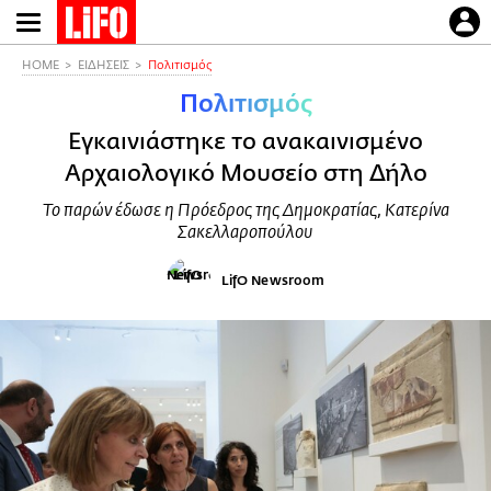
Παράκαμψη
προς
το
HOME
ΕΙΔΗΣΕΙΣ
Πολιτισμός
κυρίως
Πολιτισμός
περιεχόμενο
Εγκαινιάστηκε το ανακαινισμένο
Αρχαιολογικό Μουσείο στη Δήλο
Το παρών έδωσε η Πρόεδρος της Δημοκρατίας, Κατερίνα
Σακελλαροπούλου
LifO Newsroom