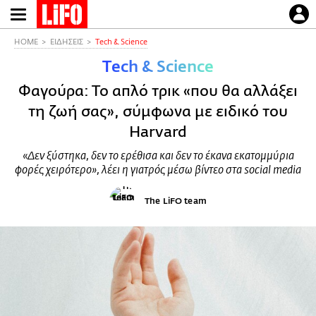
Παράκαμψη
προς
το
HOME
ΕΙΔΗΣΕΙΣ
Τech & Science
κυρίως
Τech & Science
περιεχόμενο
Φαγούρα: Το απλό τρικ «που θα αλλάξει
τη ζωή σας», σύμφωνα με ειδικό του
Harvard
«Δεν ξύστηκα, δεν το ερέθισα και δεν το έκανα εκατομμύρια
φορές χειρότερο», λέει η γιατρός μέσω βίντεο στα social media
The LiFO team