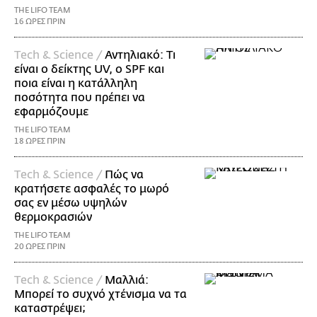
THE LIFO TEAM
16 ΩΡΕΣ ΠΡΙΝ
Τech & Science /
Αντηλιακό: Τι
είναι ο δείκτης UV, ο SPF και
ποια είναι η κατάλληλη
ποσότητα που πρέπει να
εφαρμόζουμε
THE LIFO TEAM
18 ΩΡΕΣ ΠΡΙΝ
Τech & Science /
Πώς να
κρατήσετε ασφαλές το μωρό
σας εν μέσω υψηλών
θερμοκρασιών
THE LIFO TEAM
20 ΩΡΕΣ ΠΡΙΝ
Τech & Science /
Μαλλιά:
Μπορεί το συχνό χτένισμα να τα
καταστρέψει;