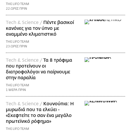
THE LIFO TEAM
22 ΩΡΕΣ ΠΡΙΝ
Τech & Science /
Πέντε βασικοί
κανόνες για τον ύπνο με
αναμμένο κλιματιστικό
THE LIFO TEAM
23 ΩΡΕΣ ΠΡΙΝ
Τech & Science /
Τα 8 τρόφιμα
που προτείνουν οι
διατροφολόγοι να παίρνουμε
στην παραλία
THE LIFO TEAM
1 ΜΕΡΑ ΠΡΙΝ
Τech & Science /
Κουνούπια: Η
μυρωδιά που τα ελκύει -
«Σκεφτείτε το σαν ένα μεγάλο
πρωτεϊνικό ρόφημα»
THE LIFO TEAM