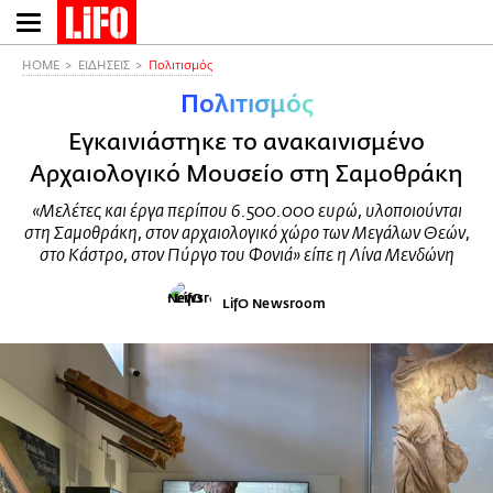
Παράκαμψη
προς
το
HOME
ΕΙΔΗΣΕΙΣ
Πολιτισμός
κυρίως
Πολιτισμός
περιεχόμενο
Εγκαινιάστηκε το ανακαινισμένο
Αρχαιολογικό Μουσείο στη Σαμοθράκη
«Μελέτες και έργα περίπου 6.500.000 ευρώ, υλοποιούνται
στη Σαμοθράκη, στον αρχαιολογικό χώρο των Μεγάλων Θεών,
στο Κάστρο, στον Πύργο του Φονιά» είπε η Λίνα Μενδώνη
LifO Newsroom