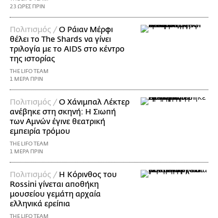
23 ΩΡΕΣ ΠΡΙΝ
Πολιτισμός /
Ο Ράιαν Μέρφι
θέλει το The Shards να γίνει
τριλογία με το AIDS στο κέντρο
της ιστορίας
THE LIFO TEAM
1 ΜΕΡΑ ΠΡΙΝ
Πολιτισμός /
Ο Χάνιμπαλ Λέκτερ
ανέβηκε στη σκηνή: Η Σιωπή
των Αμνών έγινε θεατρική
εμπειρία τρόμου
THE LIFO TEAM
1 ΜΕΡΑ ΠΡΙΝ
Πολιτισμός /
Η Κόρινθος του
Rossini γίνεται αποθήκη
μουσείου γεμάτη αρχαία
ελληνικά ερείπια
THE LIFO TEAM