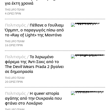
για έκτη χρονιά
THE LIFO TEAM
4 ΩΡΕΣ ΠΡΙΝ
Πολιτισμός /
Πέθανε ο Γουίλιαμ
Όρμπιτ, ο παραγωγός πίσω από
το «Ray of Light» της Μαντόνα
THE LIFO TEAM
16 ΩΡΕΣ ΠΡΙΝ
Πολιτισμός /
Το λερωμένο
φόρεμα της Άντι Σακς από το
The Devil Wears Prada 2 βγαίνει
σε δημοπρασία
THE LIFO TEAM
20 ΩΡΕΣ ΠΡΙΝ
Πολιτισμός /
Η queer ιστορία
αγάπης από την Ουκρανία που
φτάνει στο Λοκάρνο
THE LIFO TEAM