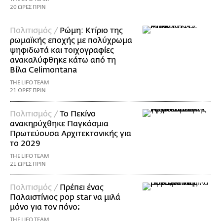
20 ΩΡΕΣ ΠΡΙΝ
Πολιτισμός /
Ρώμη: Κτίριο της
ρωμαϊκής εποχής με πολύχρωμα
ψηφιδωτά και τοιχογραφίες
ανακαλύφθηκε κάτω από τη
Βίλα Celimontana
THE LIFO TEAM
21 ΩΡΕΣ ΠΡΙΝ
Πολιτισμός /
Το Πεκίνο
ανακηρύχθηκε Παγκόσμια
Πρωτεύουσα Αρχιτεκτονικής για
το 2029
THE LIFO TEAM
21 ΩΡΕΣ ΠΡΙΝ
Πολιτισμός /
Πρέπει ένας
Παλαιστίνιος pop star να μιλά
μόνο για τον πόνο;
THE LIFO TEAM