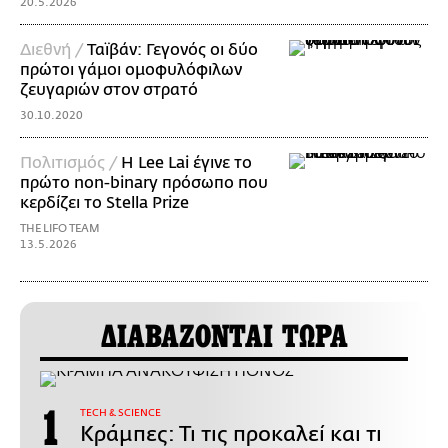
20.5.2026
Διεθνή /
Ταϊβάν: Γεγονός οι δύο
πρώτοι γάμοι ομοφυλόφιλων
ζευγαριών στον στρατό
30.10.2020
Πολιτισμός /
Η Lee Lai έγινε το
πρώτο non-binary πρόσωπο που
κερδίζει το Stella Prize
THE LIFO TEAM
13.5.2026
ΔΙΑΒΑΖΟΝΤΑΙ ΤΩΡΑ
ΤECH & SCIENCE
Κράμπες: Τι τις προκαλεί και τι