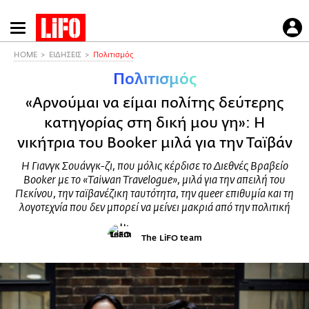
Παράκαμψη
προς
το
HOME
ΕΙΔΗΣΕΙΣ
Πολιτισμός
κυρίως
Πολιτισμός
περιεχόμενο
«Αρνούμαι να είμαι πολίτης δεύτερης
κατηγορίας στη δική μου γη»: Η
νικήτρια του Booker μιλά για την Ταϊβάν
Η Γιανγκ Σουάνγκ-ζι, που μόλις κέρδισε το Διεθνές Βραβείο
Booker με το «Taiwan Travelogue», μιλά για την απειλή του
Πεκίνου, την ταϊβανέζικη ταυτότητα, την queer επιθυμία και τη
λογοτεχνία που δεν μπορεί να μείνει μακριά από την πολιτική
The LiFO team