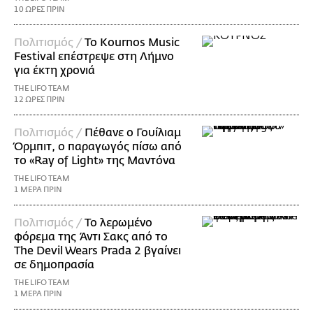
10 ΩΡΕΣ ΠΡΙΝ
Πολιτισμός /
Το Kournos Music
Festival επέστρεψε στη Λήμνο
για έκτη χρονιά
THE LIFO TEAM
12 ΩΡΕΣ ΠΡΙΝ
Πολιτισμός /
Πέθανε ο Γουίλιαμ
Όρμπιτ, ο παραγωγός πίσω από
το «Ray of Light» της Μαντόνα
THE LIFO TEAM
1 ΜΕΡΑ ΠΡΙΝ
Πολιτισμός /
Το λερωμένο
φόρεμα της Άντι Σακς από το
The Devil Wears Prada 2 βγαίνει
σε δημοπρασία
THE LIFO TEAM
1 ΜΕΡΑ ΠΡΙΝ