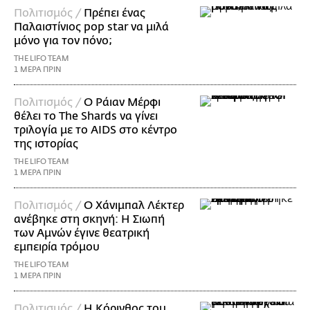
Πολιτισμός /
Πρέπει ένας
Παλαιστίνιος pop star να μιλά
μόνο για τον πόνο;
THE LIFO TEAM
1 ΜΕΡΑ ΠΡΙΝ
Πολιτισμός /
Ο Ράιαν Μέρφι
θέλει το The Shards να γίνει
τριλογία με το AIDS στο κέντρο
της ιστορίας
THE LIFO TEAM
1 ΜΕΡΑ ΠΡΙΝ
Πολιτισμός /
Ο Χάνιμπαλ Λέκτερ
ανέβηκε στη σκηνή: Η Σιωπή
των Αμνών έγινε θεατρική
εμπειρία τρόμου
THE LIFO TEAM
1 ΜΕΡΑ ΠΡΙΝ
Πολιτισμός /
Η Κόρινθος του