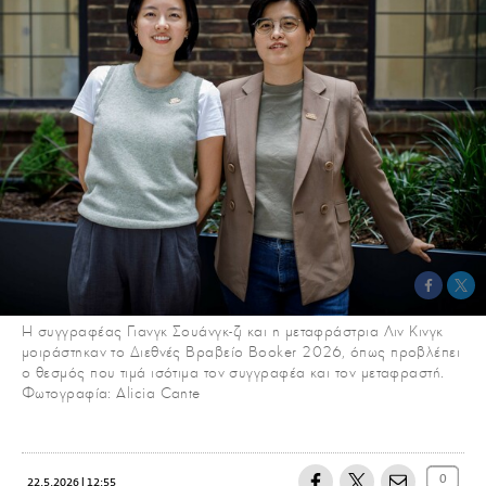
Η συγγραφέας Γιανγκ Σουάνγκ-ζι και η μεταφράστρια Λιν Κινγκ
μοιράστηκαν το Διεθνές Βραβείο Booker 2026, όπως προβλέπει
ο θεσμός που τιμά ισότιμα τον συγγραφέα και τον μεταφραστή.
Φωτογραφία: Alicia Cante
0
22.5.2026 | 12:55