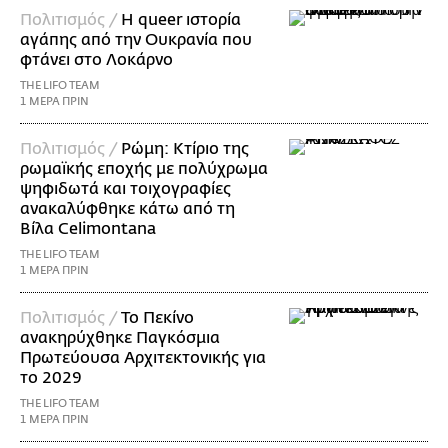
Πολιτισμός /
Η queer ιστορία
αγάπης από την Ουκρανία που
φτάνει στο Λοκάρνο
THE LIFO TEAM
1 ΜΕΡΑ ΠΡΙΝ
Πολιτισμός /
Ρώμη: Κτίριο της
ρωμαϊκής εποχής με πολύχρωμα
ψηφιδωτά και τοιχογραφίες
ανακαλύφθηκε κάτω από τη
Βίλα Celimontana
THE LIFO TEAM
1 ΜΕΡΑ ΠΡΙΝ
Πολιτισμός /
Το Πεκίνο
ανακηρύχθηκε Παγκόσμια
Πρωτεύουσα Αρχιτεκτονικής για
το 2029
THE LIFO TEAM
1 ΜΕΡΑ ΠΡΙΝ