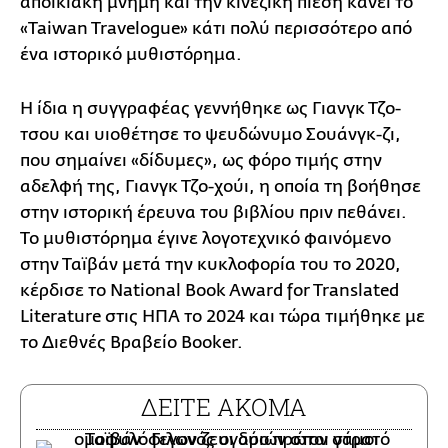
αποικιακή μνήμη και την κινεζική πίεση κάνει το
«Taiwan Travelogue» κάτι πολύ περισσότερο από
ένα ιστορικό μυθιστόρημα.
Η ίδια η συγγραφέας γεννήθηκε ως Γιανγκ Τζο-
τσου και υιοθέτησε το ψευδώνυμο Σουάνγκ-ζι,
που σημαίνει «δίδυμες», ως φόρο τιμής στην
αδελφή της, Γιανγκ Τζο-χούι, η οποία τη βοήθησε
στην ιστορική έρευνα του βιβλίου πριν πεθάνει.
Το μυθιστόρημα έγινε λογοτεχνικό φαινόμενο
στην Ταϊβάν μετά την κυκλοφορία του το 2020,
κέρδισε το National Book Award for Translated
Literature στις ΗΠΑ το 2024 και τώρα τιμήθηκε με
το Διεθνές Βραβείο Booker.
ΔΕΙΤΕ ΑΚΟΜΑ