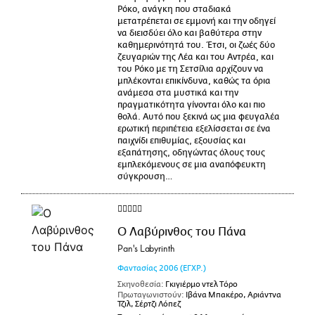
Ρόκο, ανάγκη που σταδιακά
μετατρέπεται σε εμμονή και την οδηγεί
να διεισδύει όλο και βαθύτερα στην
καθημερινότητά του. Έτσι, οι ζωές δύο
ζευγαριών της Λέα και του Αντρέα, και
του Ρόκο με τη Σετσίλια αρχίζουν να
μπλέκονται επικίνδυνα, καθώς τα όρια
ανάμεσα στα μυστικά και την
πραγματικότητα γίνονται όλο και πιο
θολά. Αυτό που ξεκινά ως μια φευγαλέα
ερωτική περιπέτεια εξελίσσεται σε ένα
παιχνίδι επιθυμίας, εξουσίας και
εξαπάτησης, οδηγώντας όλους τους
εμπλεκόμενους σε μια αναπόφευκτη
σύγκρουση…
Ο Λαβύρινθος του Πάνα
Pan's Labyrinth
Φαντασίας
2006
(ΕΓΧΡ.)
Σκηνοθεσία:
Γκιγιέρμο ντελ Τόρο
Πρωταγωνιστούν:
Ιβάνα Μπακέρο, Αριάντνα
Τζιλ, Σέρτζι Λόπεζ