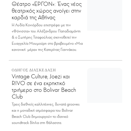
Θέατρο «ΕΡΓΟΝ»: Ένας νέος
θεατρικός χώρος ανοίγει στην
καρδιά της Αθήνας
Η Λυδία Κονιόρδου επιστρέφει με την
«Φόνισσα» του Αλέξανδρου Παπαδιαμάντη
& ο Σωτήρης Τσαφούλιας σκηνοθετεί την
Ευαγγελία Μουμούρη στο βραβευμένο «Μια
κανονική μέρα» της Κατερίνας Γιαννάκου.
ΟΔΗΓΟΣ ΔΙΑΣΚΕΔΑΣΗ
Vintage Culture, Joezi και
RIVO σε ένα εκρηκτικό
τριήμερο στο Bolivar Beach
Club
Τρεις διεθνείς καλλιτέχνες, δυνατά grooves
και η μοναδική ατμόσφαιρα του Bolivar
Beach Club δημιουργούν το ιδανικό
soundtrack δίπλα στη θάλασσα.