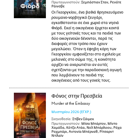
Πρωταγωνιστούν:
Σεμπάστιαν Σταν, Ρενάτε
Ράινσβε
Οι Γκεοργκίου, ένα βαθιά θρησκευόμενο
ρουμανο-νορβηγικό ζευγάρι,
εγκαθίστανται σε ένα χωριό στα νησιά
Φιόρδ. Εκεί η οικογένεια έρχεται κοντά
με τους γείτονές τους και τα παιδιά των
δύο οικογενειών δένονται, παρά τις
διαφορές στον τρόπο που έχουν
μεγαλώσει. Όταν η έφηβη κόρη των
Γκεοργκίου εμφανίζεται στο σχολείο με
μελανιές στο σώμα της, η κοινότητα
αρχίζει να αναρωτιέται αν αυτές
σχετίζονται με την παραδοσιακή αγωγή
που λαμβάνουν τα παιδιά της
οικογένειας από τους γονείς τους.
Φόνος στην Πρεσβεία
Murder at the Embassy
Μυστηρίου
2026
(ΕΓΧΡ.)
Σκηνοθεσία:
Στίβεν Σάιμεκ
Πρωταγωνιστούν:
Μίσα Μπάρτον, Μίντο
Χαμάδα, Κότζο Ατάα, Νελ Μπάρλοου, Ράχα
Ραχμπάρι, Αντονία Μπέρναθ, Ρίτσαρντ
Ντίλαϊν