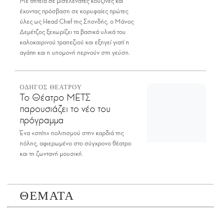
Με θητεία σε μισελενάτες κουζίνες και
έχοντας πρόσβαση σε κορυφαίες πρώτες
ύλες ως Head Chef της Σπονδής, ο Μάνος
Δεμέτζος ξεχωρίζει τα βασικά υλικά του
καλοκαιρινού τραπεζιού και εξηγεί γιατί η
αγάπη και η υπομονή περνούν στη γεύση.
ΟΔΗΓΟΣ ΘΕΑΤΡΟΥ
Το Θέατρο ΜΕΤΣ
παρουσιάζει το νέο του
πρόγραμμα
Ένα «σπίτι» πολιτισμού στην καρδιά της
πόλης, αφιερωμένο στο σύγχρονο θέατρο
και τη ζωντανή μουσική.
ΘΕΜΑΤΑ