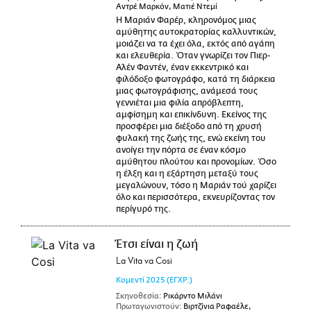
Αντρέ Μαρκόν, Ματιέ Ντεμί
Η Μαριάν Φαρέρ, κληρονόμος μιας
αμύθητης αυτοκρατορίας καλλυντικών,
μοιάζει να τα έχει όλα, εκτός από αγάπη
και ελευθερία. Όταν γνωρίζει τον Πιερ-
Αλέν Φαντέν, έναν εκκεντρικό και
φιλόδοξο φωτογράφο, κατά τη διάρκεια
μιας φωτογράφισης, ανάμεσά τους
γεννιέται μια φιλία απρόβλεπτη,
αμφίσημη και επικίνδυνη. Εκείνος της
προσφέρει μια διέξοδο από τη χρυσή
φυλακή της ζωής της, ενώ εκείνη του
ανοίγει την πόρτα σε έναν κόσμο
αμύθητου πλούτου και προνομίων. Όσο
η έλξη και η εξάρτηση μεταξύ τους
μεγαλώνουν, τόσο η Μαριάν τού χαρίζει
όλο και περισσότερα, εκνευρίζοντας τον
περίγυρό της.
Έτσι είναι η ζωή
La Vita va Cosi
Κομεντί
2025
(ΕΓΧΡ.)
Σκηνοθεσία:
Ρικάρντο Μιλάνι
Πρωταγωνιστούν:
Βιρτζίνια Ραφαέλε,