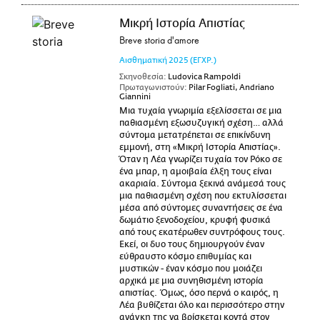
Μικρή Ιστορία Απιστίας
Breve storia d'amore
Αισθηματική
2025
(ΕΓΧΡ.)
Σκηνοθεσία:
Ludovica Rampoldi
Πρωταγωνιστούν:
Pilar Fogliati, Andriano
Giannini
Μια τυχαία γνωριμία εξελίσσεται σε μια
παθιασμένη εξωσυζυγική σχέση… αλλά
σύντομα μετατρέπεται σε επικίνδυνη
εμμονή, στη «Μικρή Ιστορία Απιστίας».
Όταν η Λέα γνωρίζει τυχαία τον Ρόκο σε
ένα μπαρ, η αμοιβαία έλξη τους είναι
ακαριαία. Σύντομα ξεκινά ανάμεσά τους
μια παθιασμένη σχέση που εκτυλίσσεται
μέσα από σύντομες συναντήσεις σε ένα
δωμάτιο ξενοδοχείου, κρυφή φυσικά
από τους εκατέρωθεν συντρόφους τους.
Εκεί, οι δυο τους δημιουργούν έναν
εύθραυστο κόσμο επιθυμίας και
μυστικών - έναν κόσμο που μοιάζει
αρχικά με μια συνηθισμένη ιστορία
απιστίας. Όμως, όσο περνά ο καιρός, η
Λέα βυθίζεται όλο και περισσότερο στην
ανάγκη της να βρίσκεται κοντά στον