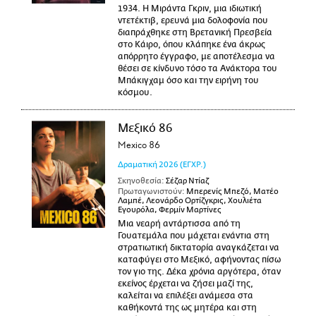
1934. Η Μιράντα Γκριν, μια ιδιωτική
ντετέκτιβ, ερευνά μια δολοφονία που
διαπράχθηκε στη Βρετανική Πρεσβεία
στο Κάιρο, όπου κλάπηκε ένα άκρως
απόρρητο έγγραφο, με αποτέλεσμα να
θέσει σε κίνδυνο τόσο τα Ανάκτορα του
Μπάκιγχαμ όσο και την ειρήνη του
κόσμου.
Μεξικό 86
Mexico 86
Δραματική
2026
(ΕΓΧΡ.)
Σκηνοθεσία:
Σέζαρ Ντίαζ
Πρωταγωνιστούν:
Μπερενίς Μπεζό, Ματέο
Λαμπέ, Λεονάρδο Ορτίζγκρις, Χουλιέτα
Εγουρόλα, Φερμίν Μαρτίνες
Μια νεαρή αντάρτισσα από τη
Γουατεμάλα που μάχεται ενάντια στη
στρατιωτική δικτατορία αναγκάζεται να
καταφύγει στο Μεξικό, αφήνοντας πίσω
τον γιο της. Δέκα χρόνια αργότερα, όταν
εκείνος έρχεται να ζήσει μαζί της,
καλείται να επιλέξει ανάμεσα στα
καθήκοντά της ως μητέρα και στη