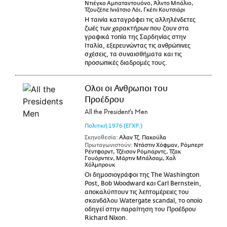
Ντιέγκο Αμπαταντουόνο, Άλντο Μπάλιο,
Τζουζέπε Ινιάτσιο Λόι, Γκέπι Κουτσιάρι
Η ταινία καταγράφει τις αλληλένδετες
ζωές των χαρακτήρων που ζουν στα
γραφικά τοπία της Σαρδηνίας στην
Ιταλία, εξερευνώντας τις ανθρώπινες
σχέσεις, τα συναισθήματα και τις
προσωπικές διαδρομές τους.
Ολοι οι Ανθρωποι του
Προέδρου
All the President's Men
Πολιτική
1976
(ΕΓΧΡ.)
Σκηνοθεσία:
Αλαν Τζ. Πακούλα
Πρωταγωνιστούν:
Ντάστιν Χόφμαν, Ρόμπερτ
Ρέντφορντ, Τζέισον Ρόμπαρντς, Τζακ
Γουόρντεν, Μάρτιν Μπάλσαμ, Χαλ
Χόλμπρουκ
Οι δημοσιογράφοι της The Washington
Post, Bob Woodward και Carl Bernstein,
αποκαλύπτουν τις λεπτομέρειες του
σκανδάλου Watergate scandal, το οποίο
οδηγεί στην παραίτηση του Προέδρου
Richard Nixon.