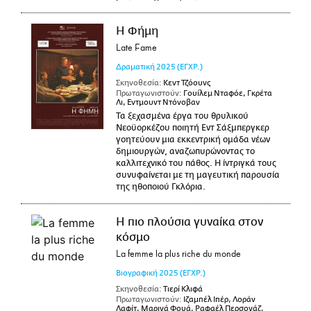
Η Φήμη
Late Fame
Δραματική
2025
(ΕΓΧΡ.)
Σκηνοθεσία:
Κεντ Τζόουνς
Πρωταγωνιστούν:
Γουίλεμ Νταφόε, Γκρέτα
Λι, Εντμουντ Ντόνοβαν
Τα ξεχασμένα έργα του θρυλικού
Νεοϋορκέζου ποιητή Εντ Σάξμπεργκερ
γοητεύουν μια εκκεντρική ομάδα νέων
δημιουργών, αναζωπυρώνοντας το
καλλιτεχνικό του πάθος. Η ίντριγκά τους
συνυφαίνεται με τη μαγευτική παρουσία
της ηθοποιού Γκλόρια.
Η πιο πλούσια γυναίκα στον
κόσμο
La femme la plus riche du monde
Βιογραφική
2025
(ΕΓΧΡ.)
Σκηνοθεσία:
Τιερί Κλιφά
Πρωταγωνιστούν:
Ιζαμπέλ Ιπέρ, Λοράν
Λαφίτ, Μαρινά Φουά, Ραφαέλ Περσονάζ,