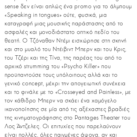
sense δεν είναι απλώς ένα promo για το άλμπουμ
«Speaking in tongues» ούτε, φυσικά, μια
καταγραφή μιας μουσικής παράστασης από το
ασφαλές και μονοδιάστατο οπτικό πεδίο του
θεατή. Ο Τζόναθαν Ντέμι εισχώρησε στη σκηνή
και στο μυαλό του Ντέιβιντ Μπερν και του Κρις,
του Τζέρι και της Τίνα, της παρέας του από το
αρχικό strumming του «Psycho Killer» που
προϋπαντούσε τους υπόλοιπους αλλά και το
γενικό concept, μέχρι την απογειωτική συνέχεια
και το φινάλε με το «Crosseyed and Painless», με
τον κάθιδρο Μπερν να σκάει ένα χαμόγελο
ικανοποίησης σε μία από τις αξέχαστες βραδιές
της κινηματογράφησης στο Pantages Theater του
Λος Άντζελες. Οι επιτυχίες που παρελαύνουν
είναι πολλές, όλες παιγμένες άψογα, αν και