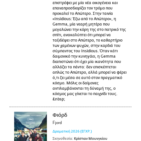
επιστρέφει με μία νέα οικογένεια και
επαναπροσδιορίζει τον τρόμο που
προκαλεί το Απώτερο. Στην ταινία
«Insidious: Έξω από το Απώτερο», η
Gemma, μία νεαρή μητέρα που
μεγαλώνει την κόρη της στο πατρικό της
σπίτι, ανακαλύπτει ότι μπορεί να
ταξιδέψει στο Απώτερο, το καθαρτήριο
των χαμένων ψυχών, στην καρδιά του
σύμπαντος του Insidious. Όταν κάτι
δαιμονικό την κυνηγάει, η Gemma
διαπιστώνει ότι έχει μία ικανότητα που
αλλάζει τα πάντα: δεν επισκέπτεται
απλώς το Απώτερο, αλλά μπορεί να φέρει
ό,τι ζει μέσα σε αυτό στον πραγματικό
κόσμο. Μόλις οι δαίμονες
αντιλαμβάνονται τη δύναμή της, ο
κόσμος μας γίνεται το παιχνίδι τους.
&nbsp;
Φιόρδ
Fjord
Δραματική
2026
(ΕΓΧΡ.)
Σκηνοθεσία:
Κρίστιαν Μουνγκίου