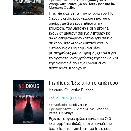
Πρωταγωνιστούν:
Allison Janney, Benedict
Wong, Guy Pearce, Jacob Elordi, Josh Brolin,
Margaret Qualley
Η ταινία αφηγείται την ιστορία του Hig
(Jacob Elordi), ενός νεαρού πιλότου ο
οποίος, μαζί με έναν ειδικό στην
επιβίωση, τον Bangley (Josh Brolin),
έχουν δημιουργήσει ένα λειτουργικό
αλλά απομονωμένο καταφύγιο σε έναν
σκληρό μετα-αποκαλυπτικό κόσμο.
Όταν όμως ο Hig λαμβάνει ένα
μυστηριώδες ραδιομήνυμα, ξεκινάει για
το άγνωστο, αναζητώντας την ελπίδα και
την ανθρωπιά που εξακολουθεί να
πιστεύει ότι υπάρχουν.
Insidious: Έξω από το απώτερο
Insidious: Out of the Further
Τρόμου
2026
(ΕΓΧΡ.)
Σκηνοθεσία:
Jacob Chase
Πρωταγωνιστούν:
Amelia Eve, Brandon
Perea, Lin Shaye
Έχοντας συγκεντρώσει πάνω από 740
εκατομμύρια δολάρια στο παγκόσμιο
box office, το franchise του Insidious