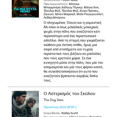
Σκηνοθεσία:
Γουίλ Γκλακ
Πρωταγωνιστούν:
Μόνικα
Μπαρμπάρο,Κάλουμ Τέρνερ, Μάγια Χοκ,
Τζούλια Φοξ, Τζούλια Φοξ, Κινγκ Πρίνσες,
Ζίγουεϊ, Μπεν Μάρσαλ, Μόλι Ρίνγκγουολντ,
ΛεΒάρ Μπέρτον
Ο πληγωμένος Όουεν και η ρομαντική
Άλι είναι οι ίσως μοναδικές μοναχικές
ψυχές στην πόλη που αναζητούν κάτι
περισσότερο από ένα περιστασιακό
ειδύλλιο. Από τη στιγμή που γνωρίζονται
νιώθουν μια έντονη σπίθα, όμως μια
σειρά από ατοπήματα και τυχαία
περιστατικά τους βάζουν σε μπελάδες
που τους κρατούν χώρια. Σε ένα
κυνηγητό μέσα στην πόλη, που μία του
απομακρύνει και μία τους φέρνει κοντά,
θα συνειδητοποιήσουν ότι αυτό που
αναζητούν βρίσκεται ακριβώς δίπλα
τους.
Ο Αστερισμός του Σκύλου
The Dog Stars
Περιπέτεια
2026
(ΕΓΧΡ.)
Σκηνοθεσία:
Ridley Scott