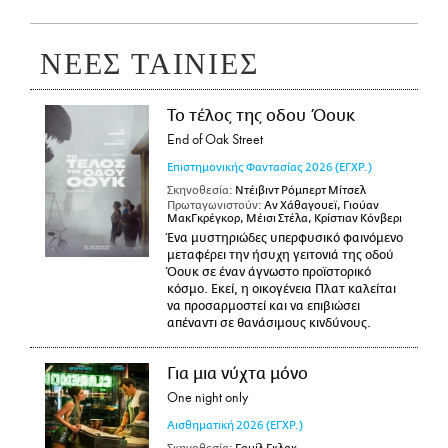
ΝΕΕΣ ΤΑΙΝΙΕΣ
Το τέλος της οδου Όουκ
End of Oak Street
Επιστημονικής Φαντασίας
2026
(ΕΓΧΡ.)
Σκηνοθεσία:
Ντέιβιντ Ρόμπερτ Μίτσελ
Πρωταγωνιστούν:
Αν Χάθαγουεϊ, Γιούαν
ΜακΓκρέγκορ, Μέισι Στέλα, Κρίστιαν Κόνβερι
Ένα μυστηριώδες υπερφυσικό φαινόμενο
μεταφέρει την ήσυχη γειτονιά της οδού
Όουκ σε έναν άγνωστο προϊστορικό
κόσμο. Εκεί, η οικογένεια Πλατ καλείται
να προσαρμοστεί και να επιβιώσει
απέναντι σε θανάσιμους κινδύνους.
Για μια νύχτα μόνο
One night only
Αισθηματική
2026
(ΕΓΧΡ.)