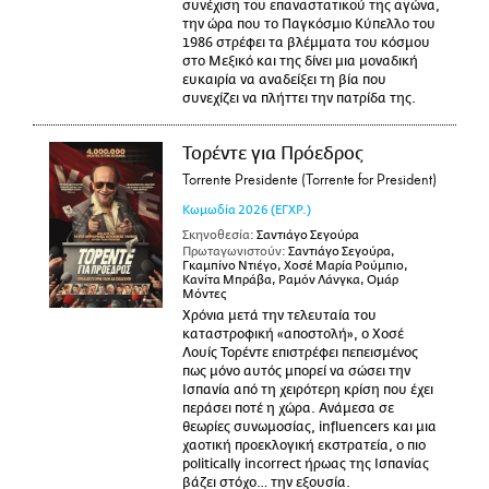
συνέχιση του επαναστατικού της αγώνα,
την ώρα που το Παγκόσμιο Κύπελλο του
1986 στρέφει τα βλέμματα του κόσμου
στο Μεξικό και της δίνει μια μοναδική
ευκαιρία να αναδείξει τη βία που
συνεχίζει να πλήττει την πατρίδα της.
Τορέντε για Πρόεδρος
Torrente Presidente (Torrente for President)
Κωμωδία
2026
(ΕΓΧΡ.)
Σκηνοθεσία:
Σαντιάγο Σεγούρα
Πρωταγωνιστούν:
Σαντιάγο Σεγούρα,
Γκαμπίνο Ντιέγο, Χοσέ Μαρία Ρούμπιο,
Κανίτα Μπράβα, Ραμόν Λάνγκα, Ομάρ
Μόντες
Χρόνια μετά την τελευταία του
καταστροφική «αποστολή», ο Χοσέ
Λουίς Τορέντε επιστρέφει πεπεισμένος
πως μόνο αυτός μπορεί να σώσει την
Ισπανία από τη χειρότερη κρίση που έχει
περάσει ποτέ η χώρα. Ανάμεσα σε
θεωρίες συνωμοσίας, influencers και μια
χαοτική προεκλογική εκστρατεία, ο πιο
politically incorrect ήρωας της Ισπανίας
βάζει στόχο… την εξουσία.