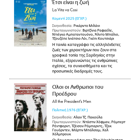
Έτσι είναι η ζωή
La Vita va Cosi
Κομεντί
2025
(ΕΓΧΡ.)
Σκηνοθεσία:
Ρικάρντο Μιλάνι
Πρωταγωνιστούν:
Βιρτζίνια Ραφαέλε,
Ντιέγκο Αμπαταντουόνο, Άλντο Μπάλιο,
Τζουζέπε Ινιάτσιο Λόι, Γκέπι Κουτσιάρι
Η ταινία καταγράφει τις αλληλένδετες
ζωές των χαρακτήρων που ζουν στα
γραφικά τοπία της Σαρδηνίας στην
Ιταλία, εξερευνώντας τις ανθρώπινες
σχέσεις, τα συναισθήματα και τις
προσωπικές διαδρομές τους.
Ολοι οι Ανθρωποι του
Προέδρου
All the President's Men
Πολιτική
1976
(ΕΓΧΡ.)
Σκηνοθεσία:
Αλαν Τζ. Πακούλα
Πρωταγωνιστούν:
Ντάστιν Χόφμαν, Ρόμπερτ
Ρέντφορντ, Τζέισον Ρόμπαρντς, Τζακ
Γουόρντεν, Μάρτιν Μπάλσαμ, Χαλ
Χόλμπρουκ