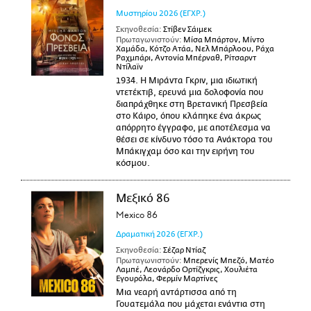
Μυστηρίου
2026
(ΕΓΧΡ.)
Σκηνοθεσία:
Στίβεν Σάιμεκ
Πρωταγωνιστούν:
Μίσα Μπάρτον, Μίντο
Χαμάδα, Κότζο Ατάα, Νελ Μπάρλοου, Ράχα
Ραχμπάρι, Αντονία Μπέρναθ, Ρίτσαρντ
Ντίλαϊν
1934. Η Μιράντα Γκριν, μια ιδιωτική
ντετέκτιβ, ερευνά μια δολοφονία που
διαπράχθηκε στη Βρετανική Πρεσβεία
στο Κάιρο, όπου κλάπηκε ένα άκρως
απόρρητο έγγραφο, με αποτέλεσμα να
θέσει σε κίνδυνο τόσο τα Ανάκτορα του
Μπάκιγχαμ όσο και την ειρήνη του
κόσμου.
Μεξικό 86
Mexico 86
Δραματική
2026
(ΕΓΧΡ.)
Σκηνοθεσία:
Σέζαρ Ντίαζ
Πρωταγωνιστούν:
Μπερενίς Μπεζό, Ματέο
Λαμπέ, Λεονάρδο Ορτίζγκρις, Χουλιέτα
Εγουρόλα, Φερμίν Μαρτίνες
Μια νεαρή αντάρτισσα από τη
Γουατεμάλα που μάχεται ενάντια στη