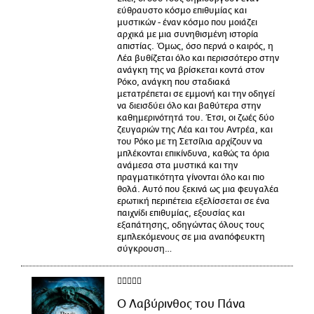
εύθραυστο κόσμο επιθυμίας και
μυστικών - έναν κόσμο που μοιάζει
αρχικά με μια συνηθισμένη ιστορία
απιστίας. Όμως, όσο περνά ο καιρός, η
Λέα βυθίζεται όλο και περισσότερο στην
ανάγκη της να βρίσκεται κοντά στον
Ρόκο, ανάγκη που σταδιακά
μετατρέπεται σε εμμονή και την οδηγεί
να διεισδύει όλο και βαθύτερα στην
καθημερινότητά του. Έτσι, οι ζωές δύο
ζευγαριών της Λέα και του Αντρέα, και
του Ρόκο με τη Σετσίλια αρχίζουν να
μπλέκονται επικίνδυνα, καθώς τα όρια
ανάμεσα στα μυστικά και την
πραγματικότητα γίνονται όλο και πιο
θολά. Αυτό που ξεκινά ως μια φευγαλέα
ερωτική περιπέτεια εξελίσσεται σε ένα
παιχνίδι επιθυμίας, εξουσίας και
εξαπάτησης, οδηγώντας όλους τους
εμπλεκόμενους σε μια αναπόφευκτη
σύγκρουση…
Ο Λαβύρινθος του Πάνα