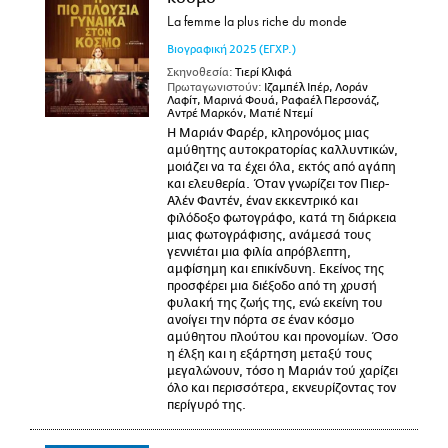
La femme la plus riche du monde
Βιογραφική
2025
(ΕΓΧΡ.)
Σκηνοθεσία:
Τιερί Κλιφά
Πρωταγωνιστούν:
Ιζαμπέλ Ιπέρ, Λοράν
Λαφίτ, Μαρινά Φουά, Ραφαέλ Περσονάζ,
Αντρέ Μαρκόν, Ματιέ Ντεμί
Η Μαριάν Φαρέρ, κληρονόμος μιας
αμύθητης αυτοκρατορίας καλλυντικών,
μοιάζει να τα έχει όλα, εκτός από αγάπη
και ελευθερία. Όταν γνωρίζει τον Πιερ-
Αλέν Φαντέν, έναν εκκεντρικό και
φιλόδοξο φωτογράφο, κατά τη διάρκεια
μιας φωτογράφισης, ανάμεσά τους
γεννιέται μια φιλία απρόβλεπτη,
αμφίσημη και επικίνδυνη. Εκείνος της
προσφέρει μια διέξοδο από τη χρυσή
φυλακή της ζωής της, ενώ εκείνη του
ανοίγει την πόρτα σε έναν κόσμο
αμύθητου πλούτου και προνομίων. Όσο
η έλξη και η εξάρτηση μεταξύ τους
μεγαλώνουν, τόσο η Μαριάν τού χαρίζει
όλο και περισσότερα, εκνευρίζοντας τον
περίγυρό της.