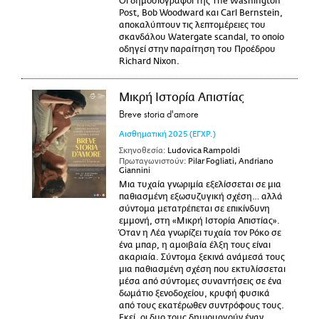
Οι δημοσιογράφοι της The Washington
Post, Bob Woodward και Carl Bernstein,
αποκαλύπτουν τις λεπτομέρειες του
σκανδάλου Watergate scandal, το οποίο
οδηγεί στην παραίτηση του Προέδρου
Richard Nixon.
Μικρή Ιστορία Απιστίας
Breve storia d'amore
Αισθηματική
2025
(ΕΓΧΡ.)
Σκηνοθεσία:
Ludovica Rampoldi
Πρωταγωνιστούν:
Pilar Fogliati, Andriano
Giannini
Μια τυχαία γνωριμία εξελίσσεται σε μια
παθιασμένη εξωσυζυγική σχέση… αλλά
σύντομα μετατρέπεται σε επικίνδυνη
εμμονή, στη «Μικρή Ιστορία Απιστίας».
Όταν η Λέα γνωρίζει τυχαία τον Ρόκο σε
ένα μπαρ, η αμοιβαία έλξη τους είναι
ακαριαία. Σύντομα ξεκινά ανάμεσά τους
μια παθιασμένη σχέση που εκτυλίσσεται
μέσα από σύντομες συναντήσεις σε ένα
δωμάτιο ξενοδοχείου, κρυφή φυσικά
από τους εκατέρωθεν συντρόφους τους.
Εκεί, οι δυο τους δημιουργούν έναν