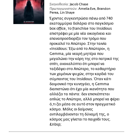
Σκηνοθεσία:
Jacob Chase
Πρωταγωνιστούν:
Amelia Eve, Brandon
Perea, Lin Shaye
Έχοντας συγκεντρώσει πάνω από 740
εκατομμύρια δολάρια στο παγκόσμιο
box office, το franchise του Insidious
επιστρέφει με μία νέα οικογένεια και
επαναπροσδιορίζει τον τρόμο που
προκαλεί το Απώτερο. Στην ταινία
«Insidious: Έξω από το Απώτερο», η
Gemma, μία νεαρή μητέρα που
μεγαλώνει την κόρη της στο πατρικό της
σπίτι, ανακαλύπτει ότι μπορεί να
ταξιδέψει στο Απώτερο, το καθαρτήριο
των χαμένων ψυχών, στην καρδιά του
σύμπαντος του Insidious. Όταν κάτι
δαιμονικό την κυνηγάει, η Gemma
διαπιστώνει ότι έχει μία ικανότητα που
αλλάζει τα πάντα: δεν επισκέπτεται
απλώς το Απώτερο, αλλά μπορεί να φέρει
ό,τι ζει μέσα σε αυτό στον πραγματικό
κόσμο. Μόλις οι δαίμονες
αντιλαμβάνονται τη δύναμή της, ο
κόσμος μας γίνεται το παιχνίδι τους.
&nbsp;