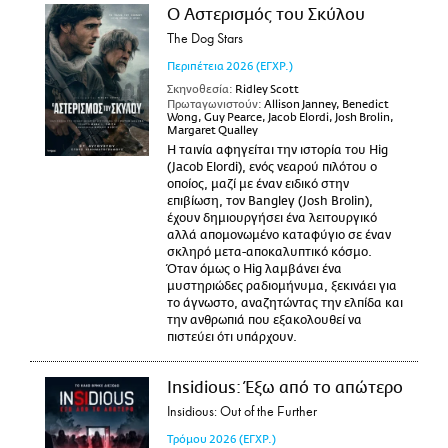
Ο Αστερισμός του Σκύλου
The Dog Stars
Περιπέτεια
2026
(ΕΓΧΡ.)
Σκηνοθεσία:
Ridley Scott
Πρωταγωνιστούν:
Allison Janney, Benedict
Wong, Guy Pearce, Jacob Elordi, Josh Brolin,
Margaret Qualley
Η ταινία αφηγείται την ιστορία του Hig
(Jacob Elordi), ενός νεαρού πιλότου ο
οποίος, μαζί με έναν ειδικό στην
επιβίωση, τον Bangley (Josh Brolin),
έχουν δημιουργήσει ένα λειτουργικό
αλλά απομονωμένο καταφύγιο σε έναν
σκληρό μετα-αποκαλυπτικό κόσμο.
Όταν όμως ο Hig λαμβάνει ένα
μυστηριώδες ραδιομήνυμα, ξεκινάει για
το άγνωστο, αναζητώντας την ελπίδα και
την ανθρωπιά που εξακολουθεί να
πιστεύει ότι υπάρχουν.
Insidious: Έξω από το απώτερο
Insidious: Out of the Further
Τρόμου
2026
(ΕΓΧΡ.)