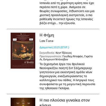
Ισπανία από τη χειρότερη κρίση που έχει
περάσει ποτέ η χώρα. Ανάμεσα σε
θεωρίες συνωμοσίας, influencers και μια
χαοτική προεκλογική εκστρατεία, ο πιο
politically incorrect ήρωας της Ισπανίας
βάζει στόχο… την εξουσία.
Η Φήμη
Late Fame
Δραματική
2025
(ΕΓΧΡ.)
Σκηνοθεσία:
Κεντ Τζόουνς
Πρωταγωνιστούν:
Γουίλεμ Νταφόε, Γκρέτα
Λι, Εντμουντ Ντόνοβαν
Τα ξεχασμένα έργα του θρυλικού
Νεοϋορκέζου ποιητή Εντ Σάξμπεργκερ
γοητεύουν μια εκκεντρική ομάδα νέων
δημιουργών, αναζωπυρώνοντας το
καλλιτεχνικό του πάθος. Η ίντριγκά τους
συνυφαίνεται με τη μαγευτική παρουσία
της ηθοποιού Γκλόρια.
Η πιο πλούσια γυναίκα στον
κόσμο