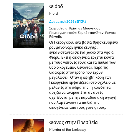
Φιόρδ
Fjord
Δραματική
2026
(ΕΓΧΡ.)
Σκηνοθεσία:
Κρίστιαν Μουνγκίου
Πρωταγωνιστούν:
Σεμπάστιαν Σταν, Ρενάτε
Ράινσβε
Οι Γκεοργκίου, ένα βαθιά θρησκευόμενο
ρουμανο-νορβηγικό ζευγάρι,
εγκαθίστανται σε ένα χωριό στα νησιά
Φιόρδ. Εκεί η οικογένεια έρχεται κοντά
με τους γείτονές τους και τα παιδιά των
δύο οικογενειών δένονται, παρά τις
διαφορές στον τρόπο που έχουν
μεγαλώσει. Όταν η έφηβη κόρη των
Γκεοργκίου εμφανίζεται στο σχολείο με
μελανιές στο σώμα της, η κοινότητα
αρχίζει να αναρωτιέται αν αυτές
σχετίζονται με την παραδοσιακή αγωγή
που λαμβάνουν τα παιδιά της
οικογένειας από τους γονείς τους.
Φόνος στην Πρεσβεία
Murder at the Embassy