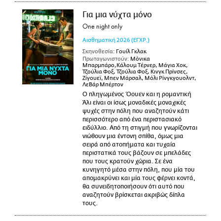
Για μια νύχτα μόνο
One night only
Αισθηματική
2026
(ΕΓΧΡ.)
Σκηνοθεσία:
Γουίλ Γκλακ
Πρωταγωνιστούν:
Μόνικα
Μπαρμπάρο,Κάλουμ Τέρνερ, Μάγια Χοκ,
Τζούλια Φοξ, Τζούλια Φοξ, Κινγκ Πρίνσες,
Ζίγουεϊ, Μπεν Μάρσαλ, Μόλι Ρίνγκγουολντ,
ΛεΒάρ Μπέρτον
Ο πληγωμένος Όουεν και η ρομαντική
Άλι είναι οι ίσως μοναδικές μοναχικές
ψυχές στην πόλη που αναζητούν κάτι
περισσότερο από ένα περιστασιακό
ειδύλλιο. Από τη στιγμή που γνωρίζονται
νιώθουν μια έντονη σπίθα, όμως μια
σειρά από ατοπήματα και τυχαία
περιστατικά τους βάζουν σε μπελάδες
που τους κρατούν χώρια. Σε ένα
κυνηγητό μέσα στην πόλη, που μία του
απομακρύνει και μία τους φέρνει κοντά,
θα συνειδητοποιήσουν ότι αυτό που
αναζητούν βρίσκεται ακριβώς δίπλα
τους.