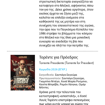
στρατιωτική δικτατορία αναγκάζεται να
καταφύγει στο Μεξικό, αφήνοντας πίσω
τον γιο της. Δέκα χρόνια αργότερα, όταν
εκείνος έρχεται να ζήσει μαζί της,
καλείται να επιλέξει ανάμεσα στα
καθήκοντά της ως μητέρα και στη
συνέχιση του επαναστατικού της αγώνα,
την ώρα που το Παγκόσμιο Κύπελλο του
1986 στρέφει τα βλέμματα του κόσμου
στο Μεξικό και της δίνει μια μοναδική
ευκαιρία να αναδείξει τη βία που
συνεχίζει να πλήττει την πατρίδα της.
Τορέντε για Πρόεδρος
Torrente Presidente (Torrente for President)
Κωμωδία
2026
(ΕΓΧΡ.)
Σκηνοθεσία:
Σαντιάγο Σεγούρα
Πρωταγωνιστούν:
Σαντιάγο Σεγούρα,
Γκαμπίνο Ντιέγο, Χοσέ Μαρία Ρούμπιο,
Κανίτα Μπράβα, Ραμόν Λάνγκα, Ομάρ
Μόντες
Χρόνια μετά την τελευταία του
καταστροφική «αποστολή», ο Χοσέ
Λουίς Τορέντε επιστρέφει πεπεισμένος
πως μόνο αυτός μπορεί να σώσει την