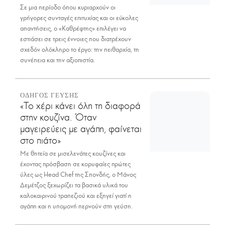
Σε μια περίοδο όπου κυριαρχούν οι
γρήγορες συνταγές επιτυχίας και οι εύκολες
απαντήσεις, ο «Καθρέφτης» επιλέγει να
εστιάσει σε τρεις έννοιες που διατρέχουν
σχεδόν ολόκληρο το έργο: την πειθαρχία, τη
συνέπεια και την αξιοπιστία.
ΟΔΗΓΟΣ ΓΕΥΣΗΣ
«Το χέρι κάνει όλη τη διαφορά
στην κουζίνα. Όταν
μαγειρεύεις με αγάπη, φαίνεται
στο πιάτο»
Με θητεία σε μισελενάτες κουζίνες και
έχοντας πρόσβαση σε κορυφαίες πρώτες
ύλες ως Head Chef της Σπονδής, ο Μάνος
Δεμέτζος ξεχωρίζει τα βασικά υλικά του
καλοκαιρινού τραπεζιού και εξηγεί γιατί η
αγάπη και η υπομονή περνούν στη γεύση.