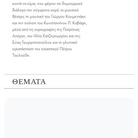
κοντά να είμαι, που φέρνει σε δημιουργικό
διάλογο τον σύγχρονο χορό, το μουσικό
θέατρο, τη μουσική του Γιώργου Κουμεντάκη
και την ποίηση του Κωνσταντίνου Π. Καβάφη,
μέσα από τις χορογραφίες της Πατρίσιας
Απέργη, του Ηλία Χατζηγεωργίου και της
Εύας Γεωργιτσοπούλου και τη γλυπτική
εγκατάσταση του εικαστικού Πέτρου
Τουλούδη.
ΘΕΜΑΤΑ