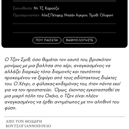
Σκηνοθεσία:
Ντ. Τζ. Καρούζο
Πρωταγωνιστούν:
Άλεξ Πέτιφερ, Νταϊάν Άγκρον, Τίμοθι Όλιφαντ
ΠΟΥ ΠΑΙΖΕΤΑΙ
ΒΑΘΜΟΛΟΓΗΣΤΕ
Ο Τζον Σμιθ, όσο θυμάται τον εαυτό του, βρισκόταν
μονίμως με μια βαλίτσα στο χέρι, αναγκασμένος να
αλλάζει διαρκώς τόπο διαμονής και ταυτότητα
προκειμένου να ξεφύγει από τους αδίστακτους διώκτες
του. Ο Χένρι, ο φύλακας-κηδεμόνας του, ήταν πάντα εκεί
για να τον προστατεύει. Όμως, έχοντας εγκατασταθεί σε
μια μικρή πόλη του Οχάιο, ο Τζον είναι πλέον
αναγκασμένος να έρθει αντιμέτωπος με την αληθινή του
φύση.
ΑΠΟ ΤΟΝ ΘΟΔΩΡΗ
ΚΟΥΤΣΟΓΙΑΝΝΟΠΟΥΛΟ