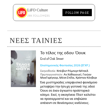
LiFO Culture
FOLLOW PAGE
58K FOLLOWERS
ΝΕΕΣ ΤΑΙΝΙΕΣ
Το τέλος της οδου Όουκ
End of Oak Street
Επιστημονικής Φαντασίας
2026
(ΕΓΧΡ.)
Σκηνοθεσία:
Ντέιβιντ Ρόμπερτ Μίτσελ
Πρωταγωνιστούν:
Αν Χάθαγουεϊ, Γιούαν
ΜακΓκρέγκορ, Μέισι Στέλα, Κρίστιαν Κόνβερι
Ένα μυστηριώδες υπερφυσικό φαινόμενο
μεταφέρει την ήσυχη γειτονιά της οδού
Όουκ σε έναν άγνωστο προϊστορικό
κόσμο. Εκεί, η οικογένεια Πλατ καλείται
να προσαρμοστεί και να επιβιώσει
απέναντι σε θανάσιμους κινδύνους.