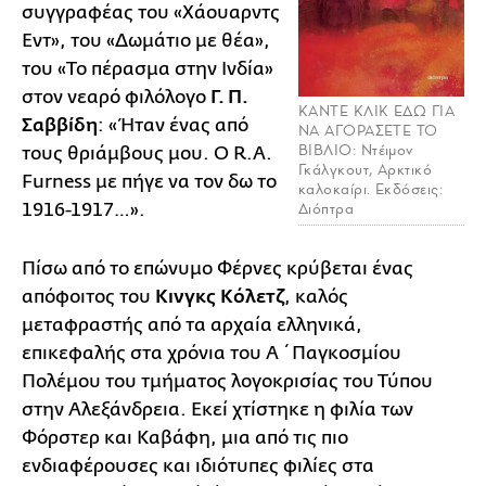
συγγραφέας του «Χάουαρντς
Εντ», του «Δωμάτιο με θέα»,
του «Το πέρασμα στην Ινδία»
στον νεαρό φιλόλογο
Γ. Π.
ΚΑΝΤΕ ΚΛΙΚ ΕΔΩ ΓΙΑ
Σαββίδη
: «Ήταν ένας από
ΝΑ ΑΓΟΡΑΣΕΤΕ ΤΟ
ΒΙΒΛΙΟ: Ντέιμον
τους θριάμβους μου. Ο R.A.
Γκάλγκουτ, Αρκτικό
Furness με πήγε να τον δω το
καλοκαίρι. Εκδόσεις:
1916-1917…».
Διόπτρα
Πίσω από το επώνυμο Φέρνες κρύβεται ένας
απόφοιτος του
Κινγκς Κόλετζ
, καλός
μεταφραστής από τα αρχαία ελληνικά,
επικεφαλής στα χρόνια του Α΄ Παγκοσμίου
Πολέμου του τμήματος λογοκρισίας του Τύπου
στην Αλεξάνδρεια. Εκεί χτίστηκε η φιλία των
Φόρστερ και Καβάφη, μια από τις πιο
ενδιαφέρουσες και ιδιότυπες φιλίες στα