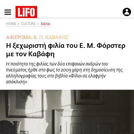
Παράκαμψη
προς
το
HOME
CULTURE
Βιβλίο
κυρίως
ΑΦΙΕΡΩΜΑ: Κ. Π. ΚΑΒΑΦΗΣ
περιεχόμενο
Η ξεχωριστή φιλία του Ε. Μ. Φόρστερ
με τον Καβάφη
Η ποιότητα της φιλίας των δύο επιφανών ανδρών του
πνεύματος ήρθε στο φως το 2009 χάρη στη δημοσίευση της
αλληλογραφίας τους στο βιβλίο «Φίλοι σε ελαφρήν
απόκλιση».