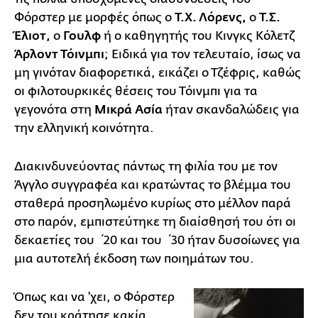
Φόρστερ με μορφές όπως ο
Τ.Χ. Λόρενς,
ο
Τ.Σ.
Έλιοτ,
ο
Γουλφ
ή ο καθηγητής του Κινγκς Κόλετζ
Άρλοντ Τόινμπι
; Ειδικά για τον τελευταίο, ίσως να
μη γινόταν διαφορετικά, εικάζει ο Τζέφρις, καθώς
οι φιλοτουρκικές θέσεις του Τόινμπι για τα
γεγονότα στη
Μικρά Ασία
ήταν σκανδαλώδεις για
την ελληνική κοινότητα.
Διακινδυνεύοντας πάντως τη φιλία του με τον
Άγγλο συγγραφέα και κρατώντας το βλέμμα του
σταθερά προσηλωμένο κυρίως στο μέλλον παρά
στο παρόν, εμπιστεύτηκε τη διαίσθησή του ότι οι
δεκαετίες του ΄20 και του ΄30 ήταν δυσοίωνες για
μια αυτοτελή έκδοση των ποιημάτων του.
Όπως και να 'χει, ο Φόρστερ
δεν του κράτησε κακία.