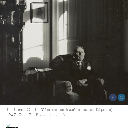
Bill Brandt, O E.M. Φόρστερ στο δωμάτιό του στο Κέιμπριτζ,
1947. Φωτ.: Bill Brandt | MoMA