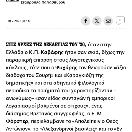
Σταυρούλα Παπασπύρου
0
30.7.2023 | 07:40
ΣΤΙΣ ΑΡΧΕΣ ΤΗΣ ΔΕΚΑΕΤΙΑΣ ΤΟΥ '20,
όταν στην
Ελλάδα ο
Κ.Π. Καβάφης
ήταν σαν σκιά, δίχως την
παραμικρή επιρροή στους λογοτεχνικούς
κύκλους, τότε που ο
Ψυχάρης
τον θεωρούσε «άξιο
διάδοχο του Σουρή» και «Καραγκιόζη της
δημοτικής» και στα αθηναϊκά φιλολογικά
περιοδικά τα ποιήματά του χαρακτηρίζονταν –
ανωνύμως– «σαν είδος συνταγών ή εμπορικοί
λογαριασμοί βαλμένοι σε στίχους», ένας
διάσημος Βρετανός συγγραφέας, ο
Ε. Μ.
Φόρστερ
, περιελάμβανε το «Απολείπειν ο Θεός
Αντώνιον», το «Αλεξανδρινοί βασιλείς» και το «Εν