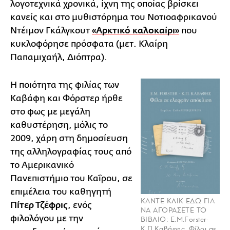
λογοτεχνικά χρονικά, ίχνη της οποίας βρίσκει
κανείς και στο μυθιστόρημα του Νοτιοαφρικανού
Ντέιμον Γκάλγκουτ
«Αρκτικό καλοκαίρι»
που
κυκλοφόρησε πρόσφατα (μετ. Κλαίρη
Παπαμιχαήλ, Διόπτρα).
Η ποιότητα της φιλίας των
Καβάφη και Φόρστερ ήρθε
στο φως με μεγάλη
καθυστέρηση, μόλις το
2009, χάρη στη δημοσίευση
της αλληλογραφίας τους από
το Αμερικανικό
Πανεπιστήμιο του Καΐρου, σε
επιμέλεια του καθηγητή
ΚΑΝΤΕ ΚΛΙΚ ΕΔΩ ΓΙΑ
Πίτερ Τζέφρις
, ενός
ΝΑ ΑΓΟΡΑΣΕΤΕ ΤΟ
φιλολόγου με την
ΒΙΒΛΙΟ: E.M.Forster-
Κ.Π.Καβάφης, Φίλοι σε