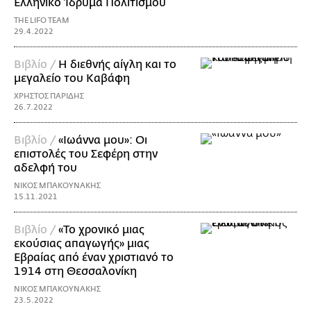
Ελληνικό Ίδρυμα Πολιτισμού
THE LIFO TEAM
29.4.2022
Βιβλίο /
Η διεθνής αίγλη και το
μεγαλείο του Καβάφη
ΧΡΗΣΤΟΣ ΠΑΡΙΔΗΣ
26.7.2022
Βιβλίο /
«Ιωάννα μου»: Οι
επιστολές του Σεφέρη στην
αδελφή του
ΝΙΚΟΣ ΜΠΑΚΟΥΝΑΚΗΣ
15.11.2021
Βιβλίο /
«Το χρονικό μιας
εκούσιας απαγωγής» μιας
Eβραίας από έναν χριστιανό το
1914 στη Θεσσαλονίκη
ΝΙΚΟΣ ΜΠΑΚΟΥΝΑΚΗΣ
23.5.2022