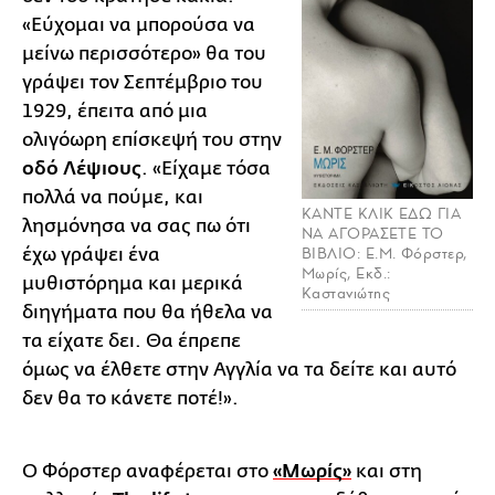
«Εύχομαι να μπορούσα να
μείνω περισσότερο» θα του
γράψει τον Σεπτέμβριο του
1929, έπειτα από μια
ολιγόωρη επίσκεψή του στην
οδό Λέψιους
. «Είχαμε τόσα
πολλά να πούμε, και
ΚΑΝΤΕ ΚΛΙΚ ΕΔΩ ΓΙΑ
λησμόνησα να σας πω ότι
ΝΑ ΑΓΟΡΑΣΕΤΕ ΤΟ
έχω γράψει ένα
ΒΙΒΛΙΟ: Ε.Μ. Φόρστερ,
Μωρίς, Εκδ.:
μυθιστόρημα και μερικά
Καστανιώτης
διηγήματα που θα ήθελα να
τα είχατε δει. Θα έπρεπε
όμως να έλθετε στην Αγγλία να τα δείτε και αυτό
δεν θα το κάνετε ποτέ!».
Ο Φόρστερ αναφέρεται στο
«Μωρίς»
και στη