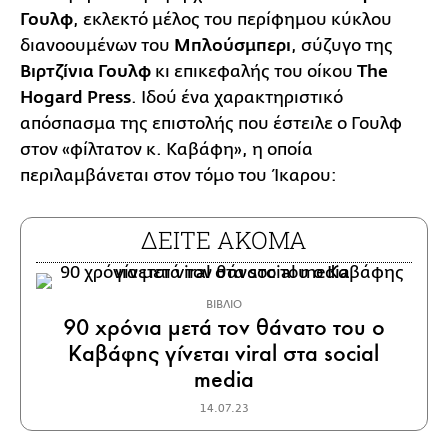
Γουλφ
, εκλεκτό μέλος του περίφημου κύκλου
διανοουμένων του
Μπλούσμπερι
, σύζυγο της
Βιρτζίνια Γουλφ
κι επικεφαλής του οίκου
The
Hogard Press
. Iδού ένα χαρακτηριστικό
απόσπασμα της επιστολής που έστειλε ο Γουλφ
στον «φίλτατον κ. Καβάφη», η οποία
περιλαμβάνεται στον τόμο του Ίκαρου:
ΔΕΙΤΕ ΑΚΟΜΑ
ΒΙΒΛΙΟ
90 χρόνια μετά τον θάνατο του ο
Καβάφης γίνεται viral στα social
media
14.07.23