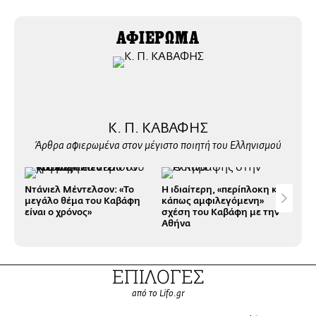
ΑΦΙΕΡΩΜΑ
Κ. Π. ΚΑΒΑΦΗΣ
Άρθρα αφιερωμένα στον μέγιστο ποιητή του Ελληνισμού
Ντάνιελ Μέντελσον: «Το
Η ιδιαίτερη, «περίπλοκη και
Το 
μεγάλο θέμα του Καβάφη
κάπως αμφιλεγόμενη»
δρά
είναι ο χρόνος»
σχέση του Καβάφη με την
Αθήνα
ΕΠΙΛΟΓΕΣ
από το Lifo.gr