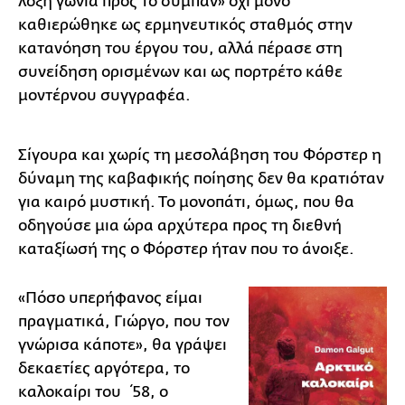
λοξή γωνία προς το σύμπαν» όχι μόνο
καθιερώθηκε ως ερμηνευτικός σταθμός στην
κατανόηση του έργου του, αλλά πέρασε στη
συνείδηση ορισμένων και ως πορτρέτο κάθε
μοντέρνου συγγραφέα.
Σίγουρα και χωρίς τη μεσολάβηση του Φόρστερ η
δύναμη της καβαφικής ποίησης δεν θα κρατιόταν
για καιρό μυστική. Το μονοπάτι, όμως, που θα
οδηγούσε μια ώρα αρχύτερα προς τη διεθνή
καταξίωσή της ο Φόρστερ ήταν που το άνοιξε.
«Πόσο υπερήφανος είμαι
πραγματικά, Γιώργο, που τον
γνώρισα κάποτε», θα γράψει
δεκαετίες αργότερα, το
καλοκαίρι του ΄58, ο