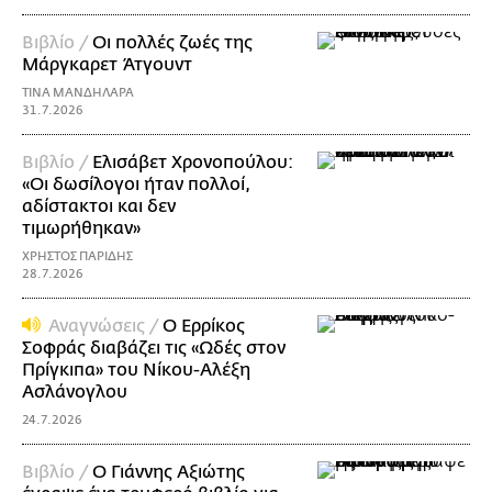
Βιβλίο /
Οι πολλές ζωές της
Μάργκαρετ Άτγουντ
ΤΙΝΑ ΜΑΝΔΗΛΑΡΑ
31.7.2026
Βιβλίο /
Ελισάβετ Χρονοπούλου:
«Οι δωσίλογοι ήταν πολλοί,
αδίστακτοι και δεν
τιμωρήθηκαν»
ΧΡΗΣΤΟΣ ΠΑΡΙΔΗΣ
28.7.2026
Αναγνώσεις /
Ο Ερρίκος
Σοφράς διαβάζει τις «Ωδές στον
Πρίγκιπα» του Νίκoυ-Αλέξη
Ασλάνογλου
24.7.2026
Βιβλίο /
Ο Γιάννης Αξιώτης