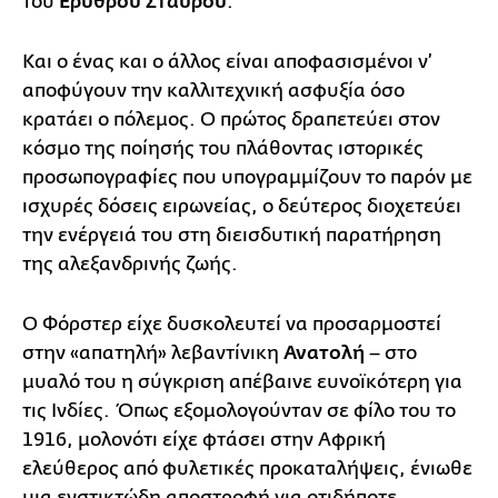
του
Ερυθρού Σταυρού
.
Και ο ένας και ο άλλος είναι αποφασισμένοι ν’
αποφύγουν την καλλιτεχνική ασφυξία όσο
κρατάει ο πόλεμος. Ο πρώτος δραπετεύει στον
κόσμο της ποίησής του πλάθοντας ιστορικές
προσωπογραφίες που υπογραμμίζουν το παρόν με
ισχυρές δόσεις ειρωνείας, ο δεύτερος διοχετεύει
την ενέργειά του στη διεισδυτική παρατήρηση
της αλεξανδρινής ζωής.
Ο Φόρστερ είχε δυσκολευτεί να προσαρμοστεί
στην «απατηλή» λεβαντίνικη
Ανατολή
– στο
μυαλό του η σύγκριση απέβαινε ευνοϊκότερη για
τις Ινδίες. Όπως εξομολογούνταν σε φίλο του το
1916, μολονότι είχε φτάσει στην Αφρική
ελεύθερος από φυλετικές προκαταλήψεις, ένιωθε
μια ενστικτώδη αποστροφή για οτιδήποτε