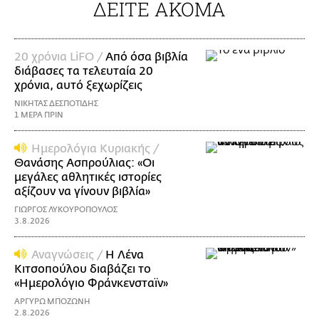
ΔΕΙΤΕ ΑΚΟΜΑ
20 χρόνια LiFO /
Από όσα βιβλία
διάβασες τα τελευταία 20
χρόνια, αυτό ξεχωρίζεις
ΝΙΚΗΤΑΣ ΔΕΣΠΟΤΙΔΗΣ
1 ΜΕΡΑ ΠΡΙΝ
Ημερολόγια Κυριακής /
Θανάσης Ασπρούλιας: «Οι
μεγάλες αθλητικές ιστορίες
αξίζουν να γίνουν βιβλία»
ΓΙΩΡΓΟΣ ΛΥΚΟΥΡΟΠΟΥΛΟΣ
3.8.2026
Αναγνώσεις /
Η Λένα
Κιτσοπούλου διαβάζει το
«Ημερολόγιο Φράνκενσταϊν»
ΑΡΓΥΡΩ ΜΠΟΖΩΝΗ
2.8.2026