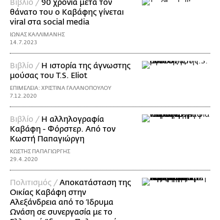
Βιβλίο /
90 χρόνια μετά τον
θάνατο του ο Καβάφης γίνεται
viral στα social media
ΙΩΝΑΣ ΚΑΛΛΙΜΑΝΗΣ
14.7.2023
Βιβλίο /
Η ιστορία της άγνωστης
μούσας του T.S. Eliot
ΕΠΙΜΕΛΕΙΑ: ΧΡΙΣΤΙΝΑ ΓΑΛΑΝΟΠΟΥΛΟΥ
7.12.2020
Βιβλίο /
Η αλληλογραφία
Καβάφη - Φόρστερ. Από τον
Κωστή Παπαγιώργη
ΚΩΣΤΗΣ ΠΑΠΑΓΙΩΡΓΗΣ
29.4.2020
Πολιτισμός /
Aποκατάσταση της
Οικίας Καβάφη στην
Αλεξάνδρεια από το Ίδρυμα
Ωνάση σε συνεργασία με το