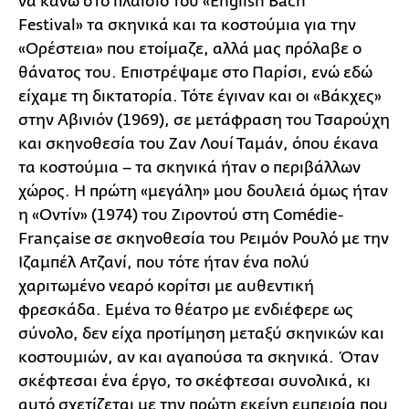
να κάνω στο πλαίσιο του «English Bach
Festival» τα σκηνικά και τα κοστούμια για την
«Ορέστεια» που ετοίμαζε, αλλά μας πρόλαβε ο
θάνατος του. Επιστρέψαμε στο Παρίσι, ενώ εδώ
είχαμε τη δικτατορία. Τότε έγιναν και οι «Βάκχες»
στην Αβινιόν (1969), σε μετάφραση του Τσαρούχη
και σκηνοθεσία του Ζαν Λουί Ταμάν, όπου έκανα
τα κοστούμια – τα σκηνικά ήταν ο περιβάλλων
χώρος. Η πρώτη «μεγάλη» μου δουλειά όμως ήταν
η «Οντίν» (1974) του Ζιροντού στη Comédie-
Française σε σκηνοθεσία του Ρειμόν Ρουλό με την
Ιζαμπέλ Ατζανί, που τότε ήταν ένα πολύ
χαριτωμένο νεαρό κορίτσι με αυθεντική
φρεσκάδα. Εμένα το θέατρο με ενδιέφερε ως
σύνολο, δεν είχα προτίμηση μεταξύ σκηνικών και
κοστουμιών, αν και αγαπούσα τα σκηνικά. Όταν
σκέφτεσαι ένα έργο, το σκέφτεσαι συνολικά, κι
αυτό σχετίζεται με την πρώτη εκείνη εμπειρία που