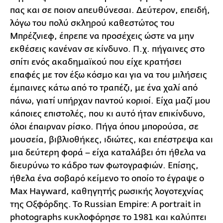
πας και σε ποιον απευθύνεσαι. Δεύτερον, επειδή,
λόγω του πολύ σκληρού καθεστώτος του
Μπρέζνιεφ, έπρεπε να προσέχεις ώστε να μην
εκθέσεις κανέναν σε κίνδυνο. Π.χ. πήγαινες στο
σπίτι ενός ακαδημαϊκού που είχε κρατήσει
επαφές με τον έξω κόσμο και για να του μιλήσεις
έμπαινες κάτω από το τραπέζι, με ένα χαλί από
πάνω, γιατί υπήρχαν παντού κοριοί. Είχα μαζί μου
κάποιες επιστολές, που κι αυτό ήταν επικίνδυνο,
όλοι έπαιρναν ρίσκο. Πήγα όπου μπορούσα, σε
μουσεία, βιβλιοθήκες, ιδιώτες, και επέστρεψα και
μια δεύτερη φορά – είχα καταλάβει ότι ήθελα να
διευρύνω το κάδρο των φωτογραφιών. Επίσης,
ήθελα ένα σοβαρό κείμενο το οποίο το έγραψε ο
Max Hayward, καθηγητής ρωσικής λογοτεχνίας
της Οξφόρδης. Το Russian Empire: A portrait in
photographs κυκλοφόρησε το 1981 και καλύπτει