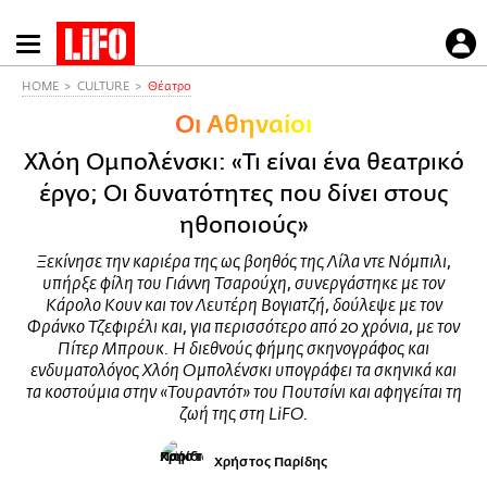
Παράκαμψη
προς
το
HOME
CULTURE
Θέατρο
κυρίως
Οι Αθηναίοι
περιεχόμενο
Χλόη Ομπολένσκι: «Τι είναι ένα θεατρικό
έργο; Οι δυνατότητες που δίνει στους
ηθοποιούς»
Ξεκίνησε την καριέρα της ως βοηθός της Λίλα ντε Νόμπιλι,
υπήρξε φίλη του Γιάννη Τσαρούχη, συνεργάστηκε με τον
Κάρολο Κουν και τον Λευτέρη Βογιατζή, δούλεψε με τον
Φράνκο Τζεφιρέλι και, για περισσότερο από 20 χρόνια, με τον
Πίτερ Μπρουκ. Η διεθνούς φήμης σκηνογράφος και
ενδυματολόγος Χλόη Ομπολένσκι υπογράφει τα σκηνικά και
τα κοστούμια στην «Τουραντότ» του Πουτσίνι και αφηγείται τη
ζωή της στη LiFO.
Χρήστος Παρίδης