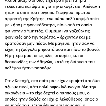
Ακαδημίας, ο οποίος είχε κρατήσει τα τρία
τελευταία πατώματα για την οικογένεια. Απέναντι
ήταν το σπίτι του πρίγκιπα Γεωργίου, πρώτου
αρμοστή της Κρήτης, ένα πάρα πολύ κομψό σπίτι
με κήπο με φοινικόδεντρα, πίσω από τα οποία
φαινόταν ο Υμηττός. Θυμάμαι να χαζεύω τις
φοινικιές από την ταράτσα – έρχονταν και με
κρατούσαν μην πέσω. Με μάγευε, ήταν σαν να
είχες τη ζούγκλα μπροστά σου και πίσω το βουνό.
Η μητέρα μου, όπως όλες οι κυρίες και οι
δεσποινίδες των Αθηνών, κατά τη διάρκεια του
πολέμου ήταν νοσοκόμα.
Στην Κατοχή, στο σπίτι μας είχαν κρυφτεί και δύο
αξιωματικοί, κάτι πολύ ριψοκίνδυνο για όλη την
οικογένεια – το είχε δεχτεί ο παππούς μου, ο
οποίος ήταν δεξιός και όχι φιλελεύθερος, όπως ο
γαμπρός του. Όταν έφυγαν οι Γερμανοί, ο