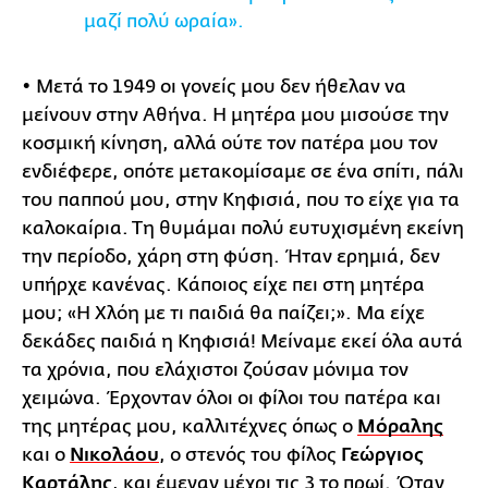
μαζί πολύ ωραία».
• Μετά το 1949 οι γονείς μου δεν ήθελαν να
μείνουν στην Αθήνα. Η μητέρα μου μισούσε την
κοσμική κίνηση, αλλά ούτε τον πατέρα μου τον
ενδιέφερε, οπότε μετακομίσαμε σε ένα σπίτι, πάλι
του παππού μου, στην Κηφισιά, που το είχε για τα
καλοκαίρια. Τη θυμάμαι πολύ ευτυχισμένη εκείνη
την περίοδο, χάρη στη φύση. Ήταν ερημιά, δεν
υπήρχε κανένας. Κάποιος είχε πει στη μητέρα
μου; «Η Χλόη με τι παιδιά θα παίζει;». Μα είχε
δεκάδες παιδιά η Κηφισιά! Μείναμε εκεί όλα αυτά
τα χρόνια, που ελάχιστοι ζούσαν μόνιμα τον
χειμώνα. Έρχονταν όλοι οι φίλοι του πατέρα και
της μητέρας μου, καλλιτέχνες όπως ο
Μόραλης
και ο
Νικολάου
, ο στενός του φίλος
Γεώργιος
Καρτάλης
, και έμεναν μέχρι τις 3 το πρωί. Όταν