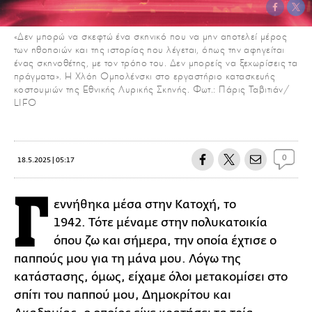
«Δεν μπορώ να σκεφτώ ένα σκηνικό που να μην αποτελεί μέρος
των ηθοποιών και της ιστορίας που λέγεται, όπως την αφηγείται
ένας σκηνοθέτης, με τον τρόπο του. Δεν μπορείς να ξεχωρίσεις τα
πράγματα». H Χλόη Ομπολένσκι στο εργαστήριο κατασκευής
κοστουμιών της Εθνικής Λυρικής Σκηνής. Φωτ.: Πάρις Ταβιτιάν/
LIFO
0
18.5.2025 | 05:17
Γ
εννήθηκα μέσα στην Κατοχή, το
1942. Τότε μέναμε στην πολυκατοικία
όπου ζω και σήμερα, την οποία έχτισε ο
παππούς μου για τη μάνα μου. Λόγω της
κατάστασης, όμως, είχαμε όλοι μετακομίσει στο
σπίτι του παππού μου, Δημοκρίτου και