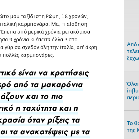
το μου ταξίδι στη Ρώμη, 18 χρονών,
ταλική καρμπονάρα. Μα, τι αίσθηση
! Έπειτα από μερικά χρόνια μετακόμισα
σα 9 χρόνια κι έπειτα άλλα 3 στο
Από 
α γύρισα σχεδόν όλη την Ιταλία, απ' άκρη
τελε
ρα πολλές καρμπονάρες.
ξεχω
τικό είναι να κρατήσεις
Όλοι
ερό από τα μακαρόνια
infl
περι
άζουν και το πιο
ικό η ταχύτητα και η
ρασία όταν ρίξεις τα
Το θ
της 
αι τα ανακατέψεις με τα