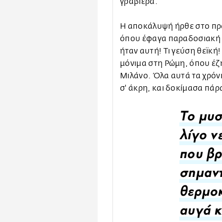
γραβιέρα.
Η αποκάλυψή ήρθε στο πρώ
όπου έφαγα παραδοσιακή ι
ήταν αυτή! Τι γεύση θεϊκή
μόνιμα στη Ρώμη, όπου έζη
Μιλάνο. Όλα αυτά τα χρόνι
σ' άκρη, και δοκίμασα πά
Το μυσ
λίγο ν
που βρ
σημαντ
θερμοκ
αυγά κ