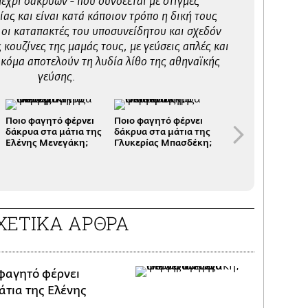
μέχρι δακρύων - που συνδέεται με στιγμές
ας και είναι κατά κάποιον τρόπο η δική τους
 οι καταπακτές του υποσυνείδητου και σχεδόν
 κουζίνες της μαμάς τους, με γεύσεις απλές και
κόμα αποτελούν τη λυδία λίθο της αθηναϊκής
γεύσης.
Ποιο φαγητό φέρνει
Ποιο φαγητό φέρνει
Το φαγητό που φέρ
δάκρυα στα μάτια της
δάκρυα στα μάτια της
δάκρυα στα μάτια 
Ελένης Μενεγάκη;
Γλυκερίας Μπασδέκη;
Σοφίας Μουτίδου
ΧΕΤΙΚΑ ΑΡΘΡΑ
φαγητό φέρνει
άτια της Ελένης