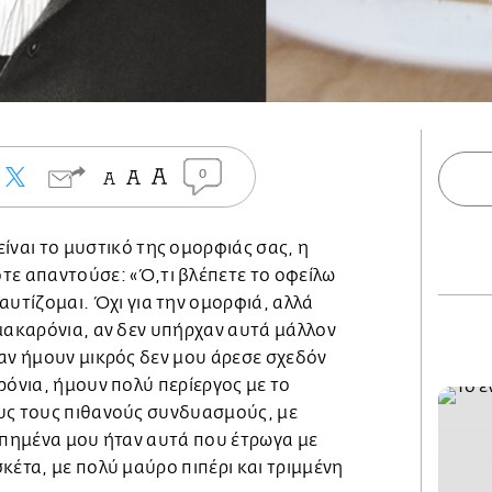
0
ίναι το μυστικό της ομορφιάς σας, η
τε απαντούσε: «Ό,τι βλέπετε το οφείλω
αυτίζομαι. Όχι για την ομορφιά, αλλά
 μακαρόνια, αν δεν υπήρχαν αυτά μάλλον
ταν ήμουν μικρός δεν μου άρεσε σχεδόν
ρόνια, ήμουν πολύ περίεργος με το
υς τους πιθανούς συνδυασμούς, με
γαπημένα μου ήταν αυτά που έτρωγα με
κέτα, με πολύ μαύρο πιπέρι και τριμμένη