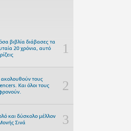
όσα βιβλία διάβασες τα
υταία 20 χρόνια, αυτό
ρίζεις
 ακολουθούν τους
uencers. Και όλοι τους
φρονούν.
ολό και δύσκολο μέλλον
Μονής Σινά