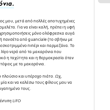
νια.
νος μου, μετά από πολλές αποτυχημένες
μελέτα. Για να είναι καλή, πρέπει η υφή
α χρησιμοποιήσεις μόνο ολόφρεσκα αυγά
ή πανσέτα από guanciale (το σβήνω με
ρεσκοτριμμένο πιπέρι και παρμεζάνα. Το
ς λίγο νερό από τα μακαρόνια που
ικό η ταχύτητα και η θερμοκρασία όταν
ατέψεις με τα μακαρόνια.
ο πλούσιο και υπέροχο πιάτο. Ωχ,
μία και να καλέσω τους φίλους μου να
 αγαπημένο τους.
 έντυπη LiFO