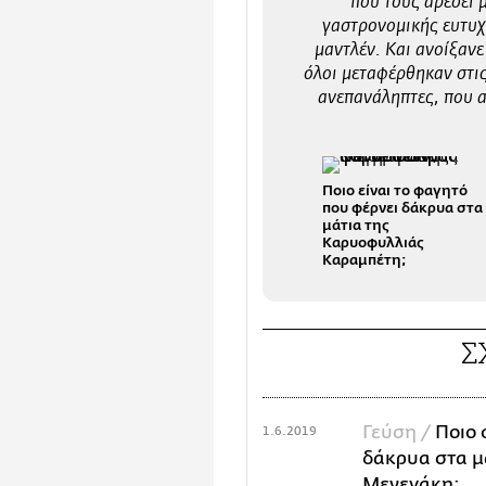
που τους αρέσει 
γαστρονομικής ευτυχί
μαντλέν. Και ανοίξανε
όλοι μεταφέρθηκαν στις
ανεπανάληπτες, που α
Ποιο είναι το φαγητό
που φέρνει δάκρυα στα
μάτια της
Καρυοφυλλιάς
Καραμπέτη;
Σ
Γεύση /
Ποιο 
1.6.2019
δάκρυα στα μ
Μενεγάκη;