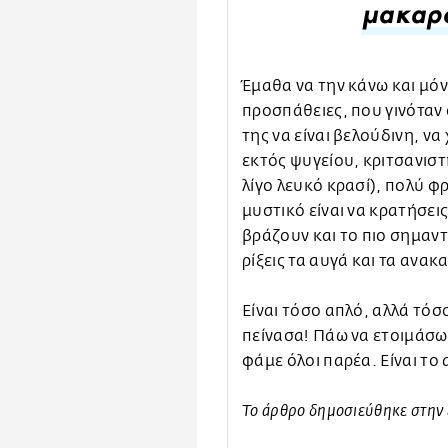
μακαρό
Έμαθα να την κάνω και μό
προσπάθειες, που γινόταν ο
της να είναι βελούδινη, ν
εκτός ψυγείου, κριτσανιστ
λίγο λευκό κρασί), πολύ φ
μυστικό είναι να κρατήσει
βράζουν και το πιο σημαντ
ρίξεις τα αυγά και τα ανακ
Είναι τόσο απλό, αλλά τόσ
πείνασα! Πάω να ετοιμάσω 
φάμε όλοι παρέα. Είναι το
To άρθρο δημοσιεύθηκε στην