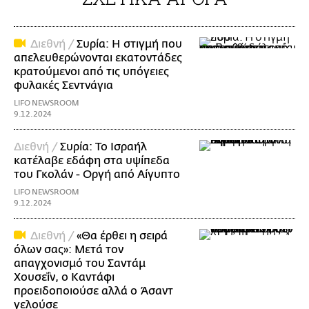
Διεθνή /
Συρία: Η στιγμή που
απελευθερώνονται εκατοντάδες
κρατούμενοι από τις υπόγειες
φυλακές Σεντνάγια
LIFO NEWSROOM
9.12.2024
Διεθνή /
Συρία: Το Ισραήλ
κατέλαβε εδάφη στα υψίπεδα
του Γκολάν - Οργή από Αίγυπτο
LIFO NEWSROOM
9.12.2024
Διεθνή /
«Θα έρθει η σειρά
όλων σας»: Μετά τον
απαγχονισμό του Σαντάμ
Χουσεΐν, ο Καντάφι
προειδοποιούσε αλλά ο Άσαντ
γελούσε