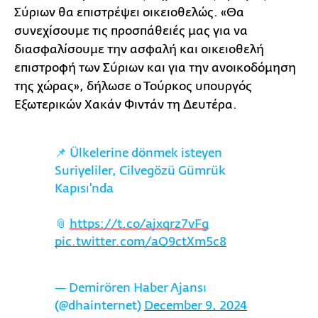
Σύριων θα επιστρέψει οικειοθελώς. «Θα
συνεχίσουμε τις προσπάθειές μας για να
διασφαλίσουμε την ασφαλή και οικειοθελή
επιστροφή των Σύριων και για την ανοικοδόμηση
της χώρας», δήλωσε ο Τούρκος υπουργός
Εξωτερικών Χακάν Φιντάν τη Δευτέρα.
📌 Ülkelerine dönmek isteyen
Suriyeliler, Cilvegözü Gümrük
Kapısı’nda
📎
https://t.co/ajxqrz7vFg
pic.twitter.com/aQ9ctXm5c8
— Demirören Haber Ajansı
(@dhainternet)
December 9, 2024