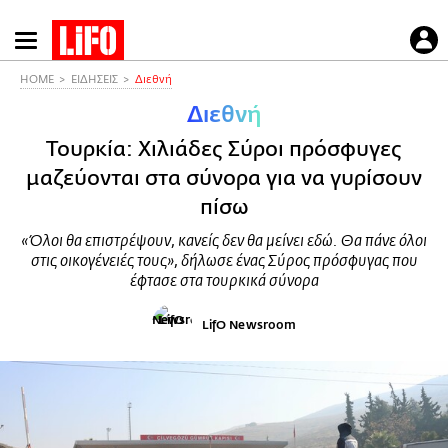
Παράκαμψη
προς
το
HOME
ΕΙΔΗΣΕΙΣ
Διεθνή
κυρίως
Διεθνή
περιεχόμενο
Τουρκία: Χιλιάδες Σύροι πρόσφυγες
μαζεύονται στα σύνορα για να γυρίσουν
πίσω
«Όλοι θα επιστρέψουν, κανείς δεν θα μείνει εδώ. Θα πάνε όλοι
στις οικογένειές τους», δήλωσε ένας Σύρος πρόσφυγας που
έφτασε στα τουρκικά σύνορα
LifO Newsroom