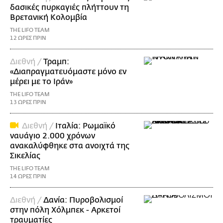
δασικές πυρκαγιές πλήττουν τη
Βρετανική Κολομβία
THE LIFO TEAM
12 ΩΡΕΣ ΠΡΙΝ
Διεθνή /
Τραμπ:
«Διαπραγματευόμαστε μόνο εν
μέρει με το Ιράν»
THE LIFO TEAM
13 ΩΡΕΣ ΠΡΙΝ
Διεθνή /
Ιταλία: Ρωμαϊκό
ναυάγιο 2.000 χρόνων
ανακαλύφθηκε στα ανοιχτά της
Σικελίας
THE LIFO TEAM
14 ΩΡΕΣ ΠΡΙΝ
Διεθνή /
Δανία: Πυροβολισμοί
στην πόλη Χόλμπεκ - Αρκετοί
τραυματίες