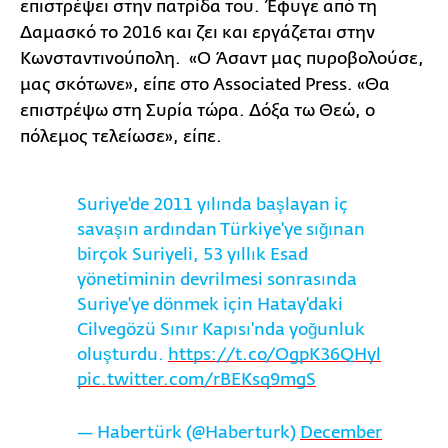
επιστρέψει στην πατρίδα του. Έφυγε από τη
Δαμασκό το 2016 και ζει και εργάζεται στην
Κωνσταντινούπολη. «Ο Άσαντ μας πυροβολούσε,
μας σκότωνε», είπε στο Associated Press. «Θα
επιστρέψω στη Συρία τώρα. Δόξα τω Θεώ, ο
πόλεμος τελείωσε», είπε.
Suriye'de 2011 yılında başlayan iç
savaşın ardından Türkiye'ye sığınan
birçok Suriyeli, 53 yıllık Esad
yönetiminin devrilmesi sonrasında
Suriye'ye dönmek için Hatay'daki
Cilvegözü Sınır Kapısı'nda yoğunluk
oluşturdu.
https://t.co/OgpK36QHyl
pic.twitter.com/rBEKsq9mgS
— Habertürk (@Haberturk)
December