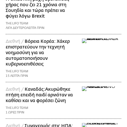
χήρας που ζει 21 χρόνια στη
Σουηδία και τώρα πρέπει να
φύγει λόγω Brexit
THE LIFO TEAM
ΛΙΓΑ ΔΕΥΤΕΡΟΛΕΠΤΑ ΠΡΙΝ
Διεθνή /
Βόρεια Κορέα: Χάκερ
επιστρατεύουν την τεχνητή
νοημοσύνη για να
αυτοματοποιήσουν
κυβερνοεπιθέσεις
THE LIFO TEAM
15 ΛΕΠΤΑ ΠΡΙΝ
Διεθνή /
Καναδάς:Ακυρώθηκε
πτήση επειδή παιδί αρνιόταν να
καθίσει και να φορέσει ζώνη
THE LIFO TEAM
1 ΩΡΕΣ ΠΡΙΝ
Διεθνή /
Συναγερμός στις ΗΠΑ: