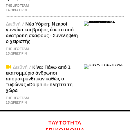
THE LIFO TEAM
14 ΩΡΕΣ ΠΡΙΝ
Διεθνή /
Νέα Υόρκη: Νεκροί
γυναίκα και βρέφος έπειτα από
ανατροπή σκάφους - Συνελήφθη
ο χειριστής
THE LIFO TEAM
15 ΩΡΕΣ ΠΡΙΝ
Διεθνή /
Κίνα: Πάνω από 1
εκατομμύριο άνθρωποι
απομακρύνθηκαν καθώς ο
τυφώνας «Dolphin» πλήττει τη
χώρα
THE LIFO TEAM
15 ΩΡΕΣ ΠΡΙΝ
ΤΑΥΤΟΤΗΤΑ