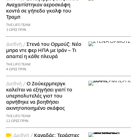
Αναχαιτίστηκαν αεροσκάφη
κοντά σε γήπεδο γκολφ του
Τραμπ
THE LIFO TEAM
3 ΩΡΕΣ ΠΡΙΝ
Διεθνή /
Στενά του Ορμούζ: Νέο
μπρα ντε φερ ΗΠΑ με Ιράν – Τι
απαιτεί η κάθε πλευρά
THE LIFO TEAM
4 ΩΡΕΣ ΠΡΙΝ
Διεθνή /
Ο Ζούκερμπεργκ
καλείται να εξηγήσει γιατί το
υπερπολυτελές γιοτ του
αρνήθηκε να βοηθήσει
ακινητοποιημένο σκάφος
THE LIFO TEAM
12 ΩΡΕΣ ΠΡΙΝ
Διεθνή /
Καναδάς: Τεράστιες