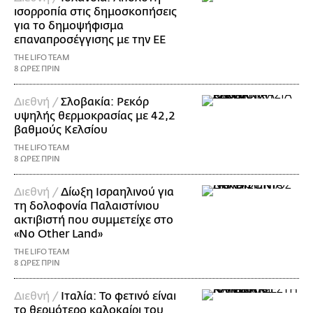
ισορροπία στις δημοσκοπήσεις
για το δημοψήφισμα
επαναπροσέγγισης με την ΕΕ
THE LIFO TEAM
8 ΩΡΕΣ ΠΡΙΝ
Διεθνή /
Σλοβακία: Ρεκόρ
υψηλής θερμοκρασίας με 42,2
βαθμούς Κελσίου
THE LIFO TEAM
8 ΩΡΕΣ ΠΡΙΝ
Διεθνή /
Δίωξη Ισραηλινού για
τη δολοφονία Παλαιστίνιου
ακτιβιστή που συμμετείχε στο
«No Other Land»
THE LIFO TEAM
8 ΩΡΕΣ ΠΡΙΝ
Διεθνή /
Ιταλία: Το φετινό είναι
το θερμότερο καλοκαίρι του