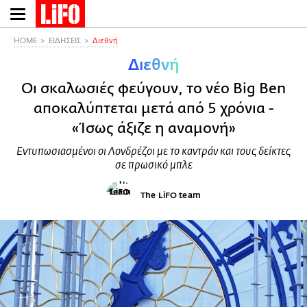
Παράκαμψη
προς
το
HOME
ΕΙΔΗΣΕΙΣ
Διεθνή
κυρίως
Διεθνή
περιεχόμενο
Οι σκαλωσιές φεύγουν, το νέο Big Ben
αποκαλύπτεται μετά από 5 χρόνια -
«Ίσως άξιζε η αναμονή»
Εντυπωσιασμένοι οι Λονδρέζοι με το καντράν και τους δείκτες
σε πρωσικό μπλε
The LiFO team