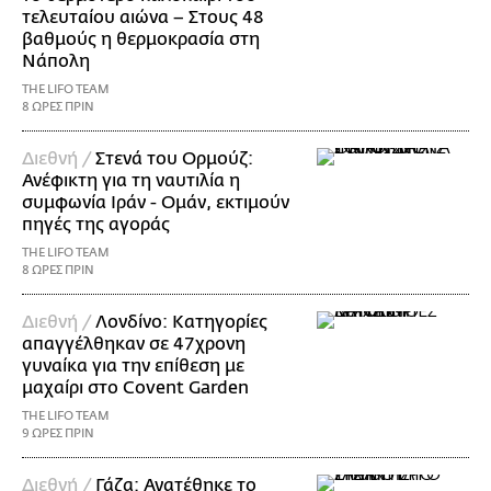
τελευταίου αιώνα – Στους 48
βαθμούς η θερμοκρασία στη
Νάπολη
THE LIFO TEAM
8 ΩΡΕΣ ΠΡΙΝ
Διεθνή /
Στενά του Ορμούζ:
Ανέφικτη για τη ναυτιλία η
συμφωνία Ιράν - Ομάν, εκτιμούν
πηγές της αγοράς
THE LIFO TEAM
8 ΩΡΕΣ ΠΡΙΝ
Διεθνή /
Λονδίνο: Κατηγορίες
απαγγέλθηκαν σε 47χρονη
γυναίκα για την επίθεση με
μαχαίρι στο Covent Garden
THE LIFO TEAM
9 ΩΡΕΣ ΠΡΙΝ
Διεθνή /
Γάζα: Ανατέθηκε το