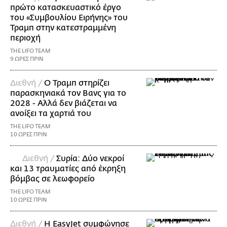
πρώτο κατασκευαστικό έργο
του «Συμβουλίου Ειρήνης» του
Τραμπ στην κατεστραμμένη
περιοχή
THE LIFO TEAM
9 ΩΡΕΣ ΠΡΙΝ
Διεθνή /
Ο Τραμπ στηρίζει
παρασκηνιακά τον Βανς για το
2028 - Αλλά δεν βιάζεται να
ανοίξει τα χαρτιά του
THE LIFO TEAM
10 ΩΡΕΣ ΠΡΙΝ
Διεθνή /
Συρία: Δύο νεκροί
και 13 τραυματίες από έκρηξη
βόμβας σε λεωφορείο
THE LIFO TEAM
10 ΩΡΕΣ ΠΡΙΝ
Διεθνή /
Η EasyJet συμφώνησε