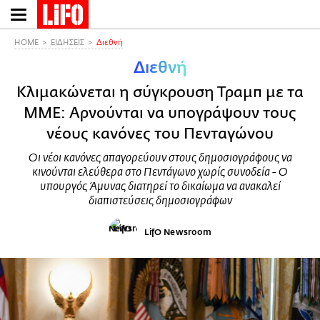
Παράκαμψη
προς
το
HOME
ΕΙΔΗΣΕΙΣ
Διεθνή
κυρίως
Διεθνή
περιεχόμενο
Κλιμακώνεται η σύγκρουση Τραμπ με τα
ΜΜΕ: Αρνούνται να υπογράψουν τους
νέους κανόνες του Πενταγώνου
Οι νέοι κανόνες απαγορεύουν στους δημοσιογράφους να
κινούνται ελεύθερα στο Πεντάγωνο χωρίς συνοδεία - Ο
υπουργός Άμυνας διατηρεί το δικαίωμα να ανακαλεί
διαπιστεύσεις δημοσιογράφων
LifO Newsroom