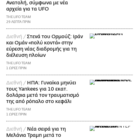
Ανατολή, σύμφωνα με νέα
αρχεία για τα UFO
THE LIFO TEAM
29 ΛΕΠΤΑ ΠΡΙΝ
Διεθνή /
Στενά του Ορμούζ: Ιράν
και Ομάν «πολύ κοντά» στην
εύρεση νέας διαδρομής για τη
διέλευση πλοίων
THE LIFO TEAM
1 ΩΡΕΣ ΠΡΙΝ
Διεθνή /
ΗΠΑ: Γυναίκα μηνύει
τους Yankees για 10 εκατ.
δολάρια μετά τον τραυματισμό
της από ρόπαλο στο κεφάλι
THE LIFO TEAM
1 ΩΡΕΣ ΠΡΙΝ
Διεθνή /
Νέα σειρά για τη
Μελάνια Τραμπ μετά το