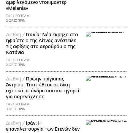
αμφιλεγόμενο ντοκιμαντέρ
«Melania»
THE LIFO TEAM
2 ΩΡΕΣ ΠΡΙΝ
Διεθνή /
Ιταλία: Νέα έκρηξη στο
ηφαίστειο της Αίτνας ανέστειλε
τις αφίξεις στο αεροδρόμιο της
Κατάνια
THE LIFO TEAM
2 ΩΡΕΣ ΠΡΙΝ
Διεθνή /
Πρώην πρίγκιπας
Άντριου: Τι κατέθεσε σε δίκη
σχετικά με άνδρα που κατηγορεί
για παρενόχληση
THE LIFO TEAM
3 ΩΡΕΣ ΠΡΙΝ
Διεθνή /
Ιράν: Η
επαναλειτουργία των Στενών δεν