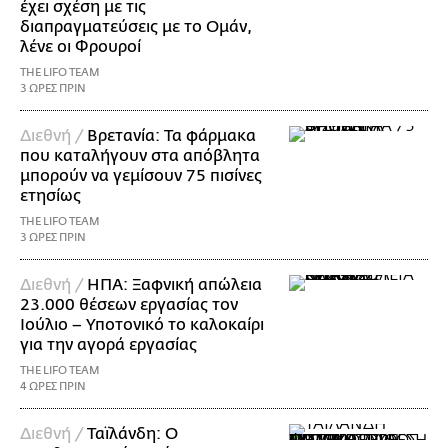
έχει σχέση με τις
διαπραγματεύσεις με το Ομάν,
λένε οι Φρουροί
THE LIFO TEAM
3 ΩΡΕΣ ΠΡΙΝ
Διεθνή /
Βρετανία: Τα φάρμακα
που καταλήγουν στα απόβλητα
μπορούν να γεμίσουν 75 πισίνες
ετησίως
THE LIFO TEAM
3 ΩΡΕΣ ΠΡΙΝ
Διεθνή /
ΗΠΑ: Ξαφνική απώλεια
23.000 θέσεων εργασίας τον
Ιούλιο – Υποτονικό το καλοκαίρι
για την αγορά εργασίας
THE LIFO TEAM
4 ΩΡΕΣ ΠΡΙΝ
Διεθνή /
Ταϊλάνδη: Ο