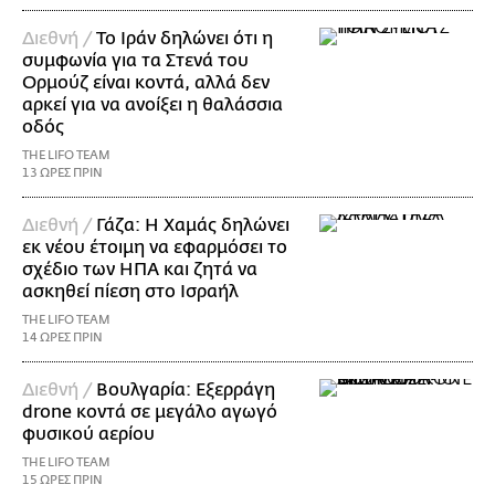
Διεθνή /
Το Ιράν δηλώνει ότι η
συμφωνία για τα Στενά του
Ορμούζ είναι κοντά, αλλά δεν
αρκεί για να ανοίξει η θαλάσσια
οδός
THE LIFO TEAM
13 ΩΡΕΣ ΠΡΙΝ
Διεθνή /
Γάζα: Η Χαμάς δηλώνει
εκ νέου έτοιμη να εφαρμόσει το
σχέδιο των ΗΠΑ και ζητά να
ασκηθεί πίεση στο Ισραήλ
THE LIFO TEAM
14 ΩΡΕΣ ΠΡΙΝ
Διεθνή /
Βουλγαρία: Εξερράγη
drone κοντά σε μεγάλο αγωγό
φυσικού αερίου
THE LIFO TEAM
15 ΩΡΕΣ ΠΡΙΝ