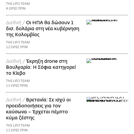
THE LIFO TEAM
4 ΩΡΕΣ ΠΡΙΝ
Διεθνή /
Οι ΗΠΑ θα δώσουν 1
δισ. δολάρια στη νέα κυβέρνηση
της Κολομβίας
THE LIFO TEAM
12 ΩΡΕΣ ΠΡΙΝ
Διεθνή /
Έκρηξη drone στη
Βουλγαρία: Η Σόφια κατηγορεί
το Κίεβο
THE LIFO TEAM
13 ΩΡΕΣ ΠΡΙΝ
Διεθνή /
Βρετανία: Σε ισχύ οι
προειδοποιήσεις για τον
καύσωνα – Έρχεται πέμπτο
κύμα ζέστης
THE LIFO TEAM
13 ΩΡΕΣ ΠΡΙΝ