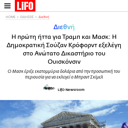
Παράκαμψη
προς
το
HOME
ΕΙΔΗΣΕΙΣ
Διεθνή
κυρίως
Διεθνή
περιεχόμενο
Η πρώτη ήττα για Τραμπ και Μασκ: Η
Δημοκρατική Σούζαν Κρόφορντ εξελέγη
στο Ανώτατο Δικαστήριο του
Ουισκόνσιν
Ο Μασκ έριξε εκατομμύρια δολάρια από την προσωπική του
περιουσία για να εκλεγεί ο Μπραντ Σκίμελ
LifO Newsroom