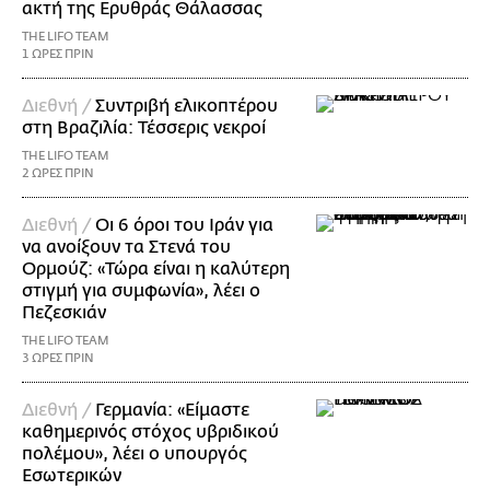
ακτή της Ερυθράς Θάλασσας
THE LIFO TEAM
1 ΩΡΕΣ ΠΡΙΝ
Διεθνή /
Συντριβή ελικοπτέρου
στη Βραζιλία: Τέσσερις νεκροί
THE LIFO TEAM
2 ΩΡΕΣ ΠΡΙΝ
Διεθνή /
Οι 6 όροι του Ιράν για
να ανοίξουν τα Στενά του
Ορμούζ: «Τώρα είναι η καλύτερη
στιγμή για συμφωνία», λέει ο
Πεζεσκιάν
THE LIFO TEAM
3 ΩΡΕΣ ΠΡΙΝ
Διεθνή /
Γερμανία: «Είμαστε
καθημερινός στόχος υβριδικού
πολέμου», λέει ο υπουργός
Εσωτερικών