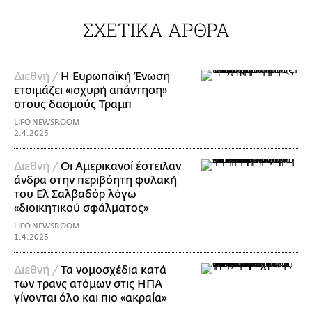
ΣΧΕΤΙΚΑ ΑΡΘΡΑ
Διεθνή /
Η Ευρωπαϊκή Ένωση
ετοιμάζει «ισχυρή απάντηση»
στους δασμούς Τραμπ
LIFO NEWSROOM
2.4.2025
Διεθνή /
Οι Αμερικανοί έστειλαν
άνδρα στην περιβόητη φυλακή
του Ελ Σαλβαδόρ λόγω
«διοικητικού σφάλματος»
LIFO NEWSROOM
1.4.2025
Διεθνή /
Τα νομοσχέδια κατά
των τρανς ατόμων στις ΗΠΑ
γίνονται όλο και πιο «ακραία»