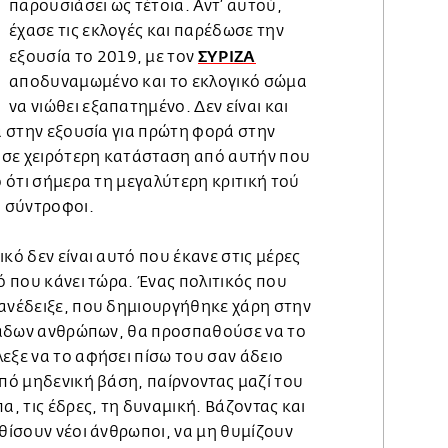
παρουσιάσει ως τέτοια. Αντ’ αυτού,
έχασε τις εκλογές και παρέδωσε την
ΣΥΡΙΖΑ
εξουσία το 2019, με τον
αποδυναμωμένο και το εκλογικό σώμα
να νιώθει εξαπατημένο. Δεν είναι και
ρά στην εξουσία για πρώτη φορά στην
ς σε χειρότερη κατάσταση από αυτήν που
ο ότι σήμερα τη μεγαλύτερη κριτική τού
υ σύντροφοι.
κό δεν είναι αυτό που έκανε στις μέρες
τό που κάνει τώρα. Ένας πολιτικός που
 ανέδειξε, που δημιουργήθηκε χάρη στην
ιλιάδων ανθρώπων, θα προσπαθούσε να το
εξε να το αφήσει πίσω του σαν άδειο
από μηδενική βάση, παίρνοντας μαζί του
α, τις έδρες, τη δυναμική. Βάζοντας και
αθίσουν νέοι άνθρωποι, να μη θυμίζουν