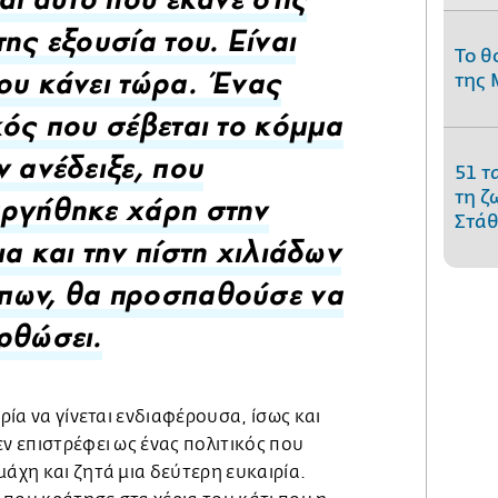
ναι αυτό που έκανε στις
της εξουσία του. Είναι
Το θ
της 
ου κάνει τώρα. Ένας
κός που σέβεται το κόμμα
51 τ
ν ανέδειξε, που
τη ζ
ργήθηκε χάρη στην
Στάθ
ια και την πίστη χιλιάδων
πων, θα προσπαθούσε να
ρθώσει.
ορία να γίνεται ενδιαφέρουσα, ίσως και
εν επιστρέφει ως ένας πολιτικός που
μάχη και ζητά μια δεύτερη ευκαιρία.