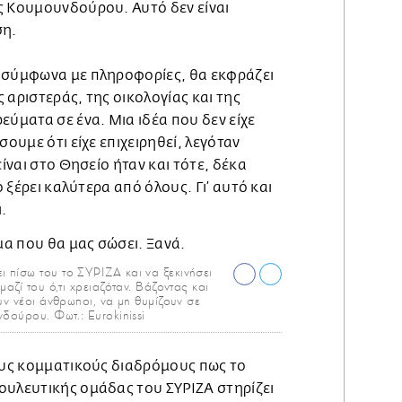
ς Κουμουνδούρου. Αυτό δεν είναι
ση.
 σύμφωνα με πληροφορίες, θα εκφράζει
 αριστεράς, της οικολογίας και της
εύματα σε ένα. Μια ιδέα που δεν είχε
σουμε ότι είχε επιχειρηθεί, λεγόταν
είναι στο Θησείο ήταν και τότε, δέκα
ο ξέρει καλύτερα από όλους. Γι’ αυτό και
.
 πίσω του το ΣΥΡΙΖΑ και να ξεκινήσει
αζί του ό,τι χρειαζόταν. Βάζοντας και
υν νέοι άνθρωποι, να μη θυμίζουν σε
δούρου. Φωτ.: Eurokinissi
τους κομματικούς διαδρόμους πως το
ουλευτικής ομάδας του ΣΥΡΙΖΑ στηρίζει