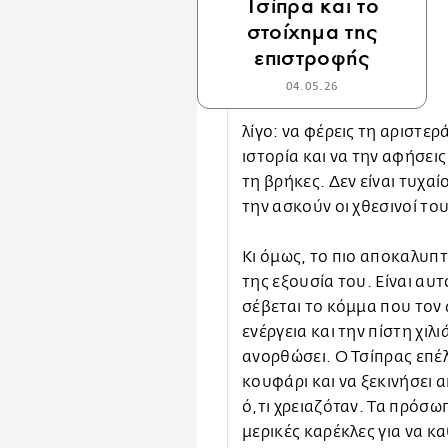
Τσίπρα και το
στοίχημα της
επιστροφής
04.05.26
λίγο: να φέρεις τη αριστε
ιστορία και να την αφήσει
τη βρήκες. Δεν είναι τυχαί
την ασκούν οι χθεσινοί το
Κι όμως, το πιο αποκαλυπτι
της εξουσία του. Είναι αυ
σέβεται το κόμμα που τον
ενέργεια και την πίστη χ
ανορθώσει. Ο Τσίπρας επέλ
κουφάρι και να ξεκινήσει 
ό,τι χρειαζόταν. Τα πρόσωπ
μερικές καρέκλες για να κ