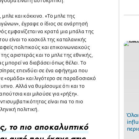
ίγουρα είναι η αυτοκριτική.
 μπλε και κόκκινο. «Το μπλε της
αγώνων», έγραψε ο ίδιος σε ανάρτησή
ς εμφανίζεται να κρατά μια μπάλα της
 του είναι το κασκόλ της καταλανικής
σαφείς πολιτικούς και επικοινωνιακούς
της αριστεράς και το μπλε της εθνικής,
 μπορεί να διαβάσει όπως θέλει. Το
 Τσίπρας επενδύει σε ένα αφήγημα που
ε «ομάδα» και λιγότερο σε παραδοσιακό
υπνο. Αλλά να θυμίσουμε ότι και το
πούτσια και μιλούσε για «ρήξη».
ντισυμβατικότητας είναι πια το πιο
ληνική πολιτική.
Όλοι
infl
περι
ς, το πιο αποκαλυπτικό