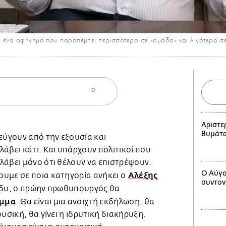
ε ένα αφήγημα που παραπέμπει περισσότερο σε «ομάδα» και λιγότερο σ
0
Αριστερ
θυμάται
εύγουν από την εξουσία και
άβει κάτι. Και υπάρχουν πολιτικοί που
λάβει μόνο ότι θέλουν να επιστρέψουν.
Ο Αύγο
Αλέξης
υμε σε ποια κατηγορία ανήκει ο
συντον
ράδυ, ο πρώην πρωθυπουργός θα
μμα
. Θα είναι μια ανοιχτή εκδήλωση, θα
υσική, θα γίνει η ιδρυτική διακήρυξη.