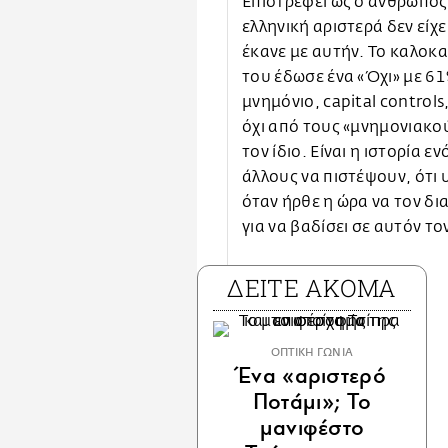
Επιστρέφει ως ο άνθρωπος 
ελληνική αριστερά δεν είχε
έκανε με αυτήν. Το καλοκ
του έδωσε ένα «Όχι» με 61%
μνημόνιο, capital controls
όχι από τους «μνημονιακούς
τον ίδιο. Είναι η ιστορία 
άλλους να πιστέψουν, ότι 
όταν ήρθε η ώρα να τον δι
για να βαδίσει σε αυτόν το
ΔΕΙΤΕ ΑΚΟΜΑ
ΟΠΤΙΚΗ ΓΩΝΙΑ
Ένα «αριστερό
Ποτάμι»; Το
μανιφέστο