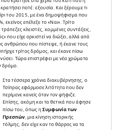
που κράτησε στα χέρια του κάτι που η
 κρατήσει ποτέ: εξουσία. Και ξέρουμε τι
αίρι του 2015, με ένα δημοψήφισμα που
, εκείνος επέλεξε το «Ναι». Τρίτο
, τράπεζες κλειστές, κομμένες συντάξεις,
» που είχε ορκιστεί να διώξει, αλλά από
ενός ανθρώπου που πίστεψε, ή έκανε τους
υπήρχε τρίτος δρόμος, και έκανε πίσω
ανύσει. Τώρα επιστρέφει με νέα χρώματα
ν δρόμο.
Στα τέσσερα χρόνια διακυβέρνησης, ο
Τσίπρας εφάρμοσε λιτότητα που δεν
περίμενε κανείς όταν τον ψήφιζε.
Επίσης, ακόμη και τα θετικά που άφησε
Συμφωνία των
πίσω του, όπως η
Πρεσπών
, μια κίνηση ιστορικής
τόλμης, δεν είχε καν το θάρρος να τα