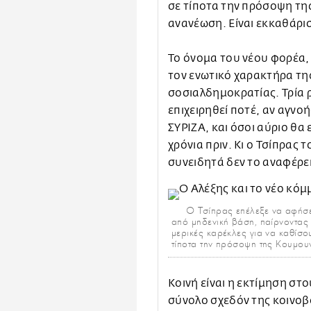
σε τίποτα την πρόσοψη τη
ανανέωση. Είναι εκκαθάρι
Το όνομα του νέου φορέα,
τον ενωτικό χαρακτήρα της
σοσιαλδημοκρατίας. Τρία ρ
επιχειρηθεί ποτέ, αν αγνοή
ΣΥΡΙΖΑ, και όσοι αύριο θα 
χρόνια πριν. Κι ο Τσίπρας τ
συνειδητά δεν το αναφέρει
Ο Τσίπρας επέλεξε να αφήσει
από μηδενική βάση, παίρνοντας μ
μερικές καρέκλες για να καθίσο
τίποτα την πρόσοψη της Κουμουν
Κοινή είναι η εκτίμηση σ
σύνολο σχεδόν της κοινοβ