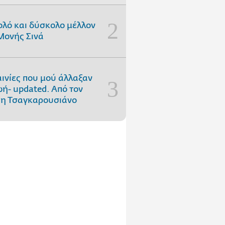
ολό και δύσκολο μέλλον
Μονής Σινά
αινίες που μού άλλαξαν
ωή- updated. Aπό τον
η Τσαγκαρουσιάνο