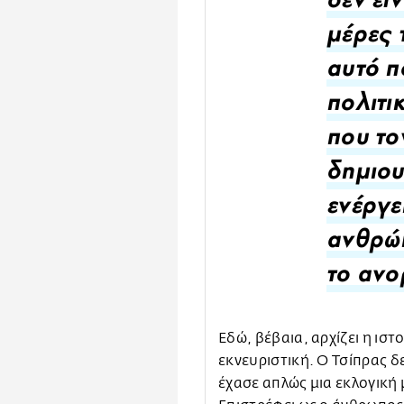
δεν εί
μέρες 
αυτό π
πολιτι
που το
δημιου
ενέργε
ανθρώ
το ανο
Εδώ, βέβαια, αρχίζει η ιστ
εκνευριστική. Ο Τσίπρας δ
έχασε απλώς μια εκλογική 