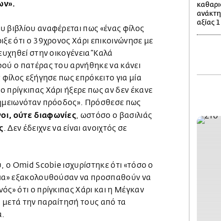
ων».
καθαρι
ανάκτη
αξίας 1
υ βιβλίου αναφέρεται πως «ένας φίλος
ιξε ότι ο 39χρονος Χάρι επικοινώνησε με
ευχηθεί στην οικογένεια “Καλά
φού ο πατέρας του αρνήθηκε να κάνει
ς φίλος εξήγησε πως επρόκειτο για μία
 πρίγκιπας Χάρι ήξερε πως αν δεν έκανε
σημειωνόταν πρόοδος». Πρόσθεσε πως
οι, ούτε διαφωνίες
, ωστόσο ο βασιλιάς
ς
. Δεν έδειχνε να είναι ανοιχτός σε
υ, ο Omid Scobie ισχυρίστηκε ότι «τόσο ο
εια» εξακολουθούσαν να προσπαθούν να
ός» ότι ο πρίγκιπας Χάρι και η Μέγκαν
 μετά την παραίτησή τους από τα
α.