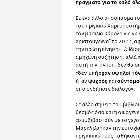
πράγματα για το καλό όλ
Σε ένα άλλο απόσπασμα το
του πρίγκιπα Χάρι υποστήρ
τον βασιλιά Κάρολο για να 
Χριστούγεννα” το 2022, α
την πρώτη κίνηση». Ο ίδιο
αμήχανη συζήτηση, αλλά «ο
αυτή την κίνηση, δεν θα 
δεν υπήρχαν υψηλοί τόν
«
ψυχρός
σύντομο
ήταν
και
οποιονδήποτε διάλογο».
Σε άλλο σημείο του βιβλίο
θεσμός όσο και η οικογέν
«συμβιβαστούν με το γεγον
Μαρκλ βρήκαν την ευτυχία
πριγκιπικά τους καθήκοντ