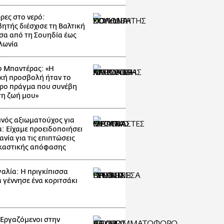
ρες στο νερό:
ητής διέσχισε τη Βαλτική
α από τη Σουηδία έως
λωνία
ο Μπαντέρας: «Η
κή προσβολή ήταν το
ρο πράγμα που συνέβη
τη ζωή μου»
νός αξιωματούχος για
: Είχαμε προειδοποιήσει
ανία για τις επιπτώσεις
ικαστικής απόφασης
αλία: Η πριγκίπισσα
α γέννησε ένα κοριτσάκι
: Εργαζόμενοι στην