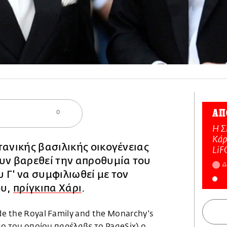
ΑΠ
0
Η Σ
Κάρ
τανικής βασιλικής οικογένειας
LiF
υν βαρεθεί την απροθυμία του
Δ
 Γ' να συμφιλιωθεί με τον
ου,
πρίγκιπα Χάρι
.
de the Royal Family and the Monarchy's
υπο του οποίου παρέλαβε το PageSix) ο