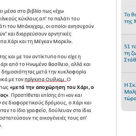
 μέσα στο βιβλίο πως «έχω
Το θ
λικούς κύκλους απ' το παλάτι του
της 
λάτι του Μπάκιγχαμ, οι οποίοι ανησυχούν
ύν” και διαρρεύσουν αρνητικές
ιπα Χάρι και τη Μέγκαν Μαρκλ».
51 τ
τη ζ
σης και με τον αντίκτυπο που είχε η
Στάθ
άρι από το Ηνωμένο Βασίλειο, αλλά και
ης δημοσιότητας μετά την κυκλοφορία
ικά με τον
πρίγκιπα Ουίλιαμ.
Ο
Η Σκ
«μετά την αποχώρηση του Χάρι, ο
 πως
Μαλβ
νος»
. Προστίθεται επίσης ότι «αν και
τώρα
 σε διαφορετικούς δρόμους, ο Χάρι και
ταν το ίδιο γραφείο, δούλευαν στα ίδια
οστατεύσουν τις οικογένειές τους απ'
».