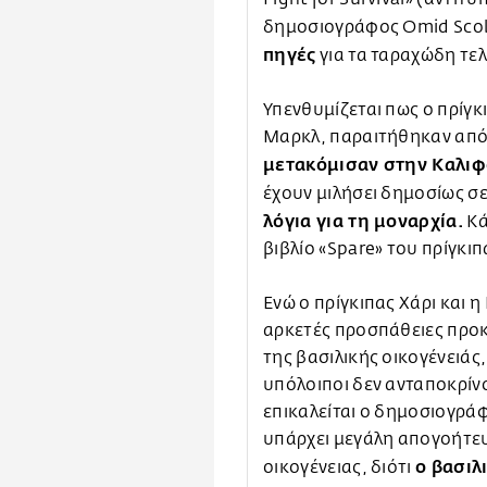
δημοσιογράφος Omid Scob
πηγές
για τα ταραχώδη τελ
Υπενθυμίζεται πως ο πρίγκ
Μαρκλ, παραιτήθηκαν από 
μετακόμισαν στην Καλιφ
έχουν μιλήσει δημοσίως σε
λόγια για τη μοναρχία.
Κά
βιβλίο «Spare» του πρίγκιπ
Ενώ ο πρίγκιπας Χάρι και 
αρκετές προσπάθειες προκ
της βασιλικής οικογένειάς,
υπόλοιποι δεν ανταποκρίνο
επικαλείται ο δημοσιογράφ
υπάρχει μεγάλη απογοήτευ
ο βασιλ
οικογένειας, διότι