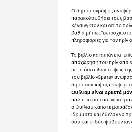
Ο δημοσιογράφος αναφέρει
παρακολουθήσει τους βασι
Κένσινγκτον και απ' το πα
βαθιά μήπως “εκτροχιαστο
πληροφορίες για τον πρίγκ
Το βιβλίο καταπιάνεται επί
αποχώρηση του πρίγκιπα Χ
με τα όσα είδαν το φως τ
του βιβλίο «Spare» αναφορ
δημοσιογράφος αναφέρει
Ουίλιαμ είναι αρκετά μό
πάντα τα δύο αδέλφια ήταν
ο Ουίλιαμ κάποτε μοιράζον
ιδρύματα και ήθελαν να πρ
όσα και οι δύο φοβούνταν