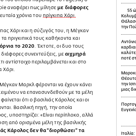
με διάφορες
ie αναφέρει πως μίλησε
55 ώ
ευταία χρόνια του
πρίγκιπα Χάρι.
Κολυμβ
Θάλασσ
την Πο
ιπας Χάρι και η σύζυγός του, η Μέγκαν
τα πριγκιπικά τους καθήκοντα και
Αντόνι
όρνια το 2020
. Έκτοτε, οι δυο τους
καρδια
καλύτε
αιχμηρά
 διάφορες συνεντεύξεις, με
ποτέ σ
τι αντίστοιχο περιλαμβάνεται και στο
α Χάρι.
Μαροκι
Θέουτα
την Ισπ
η Μέγκαν Μαρκλ φέρονται να έχουν κάνει
μιας δ
ειμένου να επανασυνδεθούν με τα μέλη
 φαίνεται ότι ο βασιλιάς Κάρολος και οι
Πορτογ
νται. Βασιλική πηγή, την οποία
Ευγενί
ος, υποστηρίζει: «Είναι περίπλοκο, αλλά
ση από ορισμένα μέλη της βασιλικής
ιάς Κάρολος δεν θα “διορθώσει” τα
Ιταλία