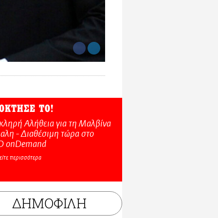
ΟΚΤΗΣΕ ΤΟ!
κληρή Αλήθεια για τη Μαλβίνα
αλη - Διαθέσιμη τώρα στo
O onDemand
είτε περισσότερα
ΔΗΜΟΦΙΛΗ