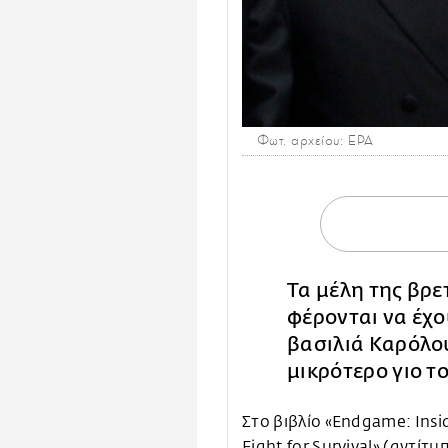
Φωτ. αρχείου: EPA
Τα μέλη της βρε
φέρονται να έχο
βασιλιά Καρόλου
μικρότερο γιο τ
Στο βιβλίο «Endgame: Insi
Fight for Survival» (αντίτ