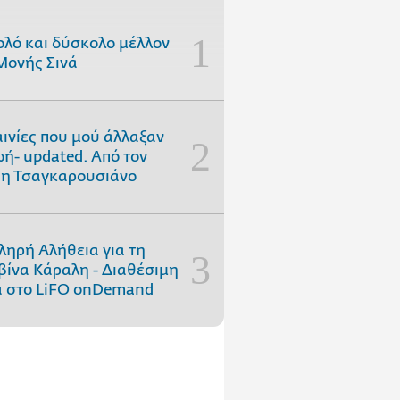
ολό και δύσκολο μέλλον
Μονής Σινά
αινίες που μού άλλαξαν
ωή- updated. Aπό τον
η Τσαγκαρουσιάνο
ληρή Αλήθεια για τη
ίνα Κάραλη - Διαθέσιμη
 στo LiFO onDemand