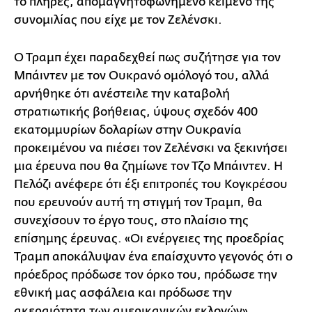
το πλήρες, απομαγνητοφωνημένο κείμενο της
συνομιλίας που είχε με τον Ζελένσκι.
Ο Τραμπ έχει παραδεχθεί πως συζήτησε για τον
Μπάιντεν με τον Ουκρανό ομόλογό του, αλλά
αρνήθηκε ότι ανέστειλε την καταβολή
στρατιωτικής βοήθειας, ύψους σχεδόν 400
εκατομμυρίων δολαρίων στην Ουκρανία
προκειμένου να πιέσει τον Ζελένσκι να ξεκινήσει
μια έρευνα που θα ζημίωνε τον Τζο Μπάιντεν. Η
Πελόζι ανέφερε ότι έξι επιτροπές του Κογκρέσου
που ερευνούν αυτή τη στιγμή τον Τραμπ, θα
συνεχίσουν το έργο τους, στο πλαίσιο της
επίσημης έρευνας. «Οι ενέργειες της προεδρίας
Τραμπ αποκάλυψαν ένα επαίσχυντο γεγονός ότι ο
πρόεδρος πρόδωσε τον όρκο του, πρόδωσε την
εθνική μας ασφάλεια και πρόδωσε την
ακεραιότητα των αμερικανικών εκλογών»,