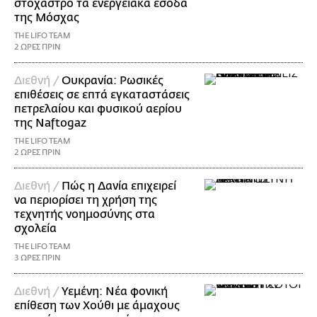
στόχαστρο τα ενεργειακά έσοδα
της Μόσχας
THE LIFO TEAM
2 ΩΡΕΣ ΠΡΙΝ
Διεθνή /
Ουκρανία: Ρωσικές
επιθέσεις σε επτά εγκαταστάσεις
πετρελαίου και φυσικού αερίου
της Naftogaz
THE LIFO TEAM
2 ΩΡΕΣ ΠΡΙΝ
Διεθνή /
Πώς η Δανία επιχειρεί
να περιορίσει τη χρήση της
τεχνητής νοημοσύνης στα
σχολεία
THE LIFO TEAM
3 ΩΡΕΣ ΠΡΙΝ
Διεθνή /
Υεμένη: Νέα φονική
επίθεση των Χούθι με άμαχους