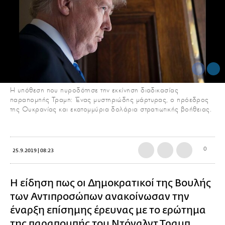
Η υπόθεση που πυροδότησε την εκκίνηση διαδικασίας
παραπομπής Τραμπ: Ένας μυστηριώδης μάρτυρας, ο πρόεδρος
της Ουκρανίας και εκατομμύρια δολάρια στρατιωτικής βοήθειας.
0
25.9.2019 | 08:23
H είδηση πως οι Δημοκρατικοί της Βουλής
των Αντιπροσώπων ανακοίνωσαν την
έναρξη επίσημης έρευνας με το ερώτημα
της παραπομπής του Ντόναλντ Τραμπ