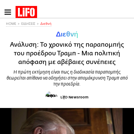
Παράκαμψη
προς
το
HOME
ΕΙΔΗΣΕΙΣ
Διεθνή
κυρίως
Διεθνή
περιεχόμενο
Ανάλυση: Το χρονικό της παραπομπής
του προέδρου Τραμπ - Μια πολιτική
απόφαση με αβέβαιες συνέπειες
Η πρώτη εκτίμηση είναι πως η διαδικασία παραπομπής
θεωρείται απίθανο να οδηγήσει στην απομάκρυνση Τραμπ από
την προεδρία.
LifO Newsroom