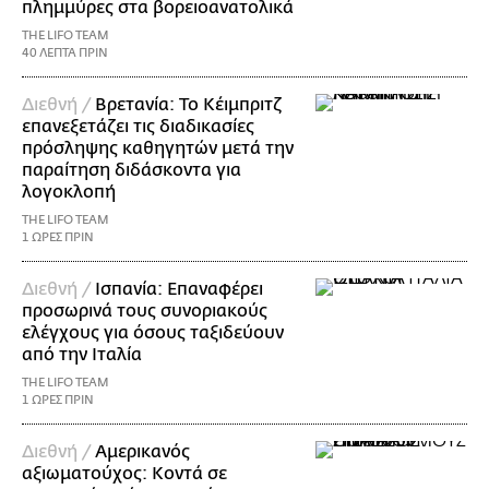
πλημμύρες στα βορειοανατολικά
THE LIFO TEAM
40 ΛΕΠΤΑ ΠΡΙΝ
Διεθνή /
Βρετανία: Το Κέιμπριτζ
επανεξετάζει τις διαδικασίες
πρόσληψης καθηγητών μετά την
παραίτηση διδάσκοντα για
λογοκλοπή
THE LIFO TEAM
1 ΩΡΕΣ ΠΡΙΝ
Διεθνή /
Ισπανία: Επαναφέρει
προσωρινά τους συνοριακούς
ελέγχους για όσους ταξιδεύουν
από την Ιταλία
THE LIFO TEAM
1 ΩΡΕΣ ΠΡΙΝ
Διεθνή /
Αμερικανός
αξιωματούχος: Κοντά σε