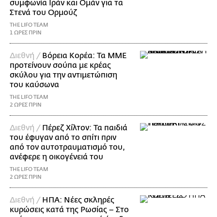
συμφωνία Ιράν και Ομάν για τα
Στενά του Ορμούζ
THE LIFO TEAM
1 ΩΡΕΣ ΠΡΙΝ
Διεθνή /
Βόρεια Κορέα: Τα ΜΜΕ
προτείνουν σούπα με κρέας
σκύλου για την αντιμετώπιση
του καύσωνα
THE LIFO TEAM
2 ΩΡΕΣ ΠΡΙΝ
Διεθνή /
Πέρεζ Χίλτον: Τα παιδιά
του έφυγαν από το σπίτι πριν
από τον αυτοτραυματισμό του,
ανέφερε η οικογένειά του
THE LIFO TEAM
2 ΩΡΕΣ ΠΡΙΝ
Διεθνή /
ΗΠΑ: Nέες σκληρές
κυρώσεις κατά της Ρωσίας – Στο