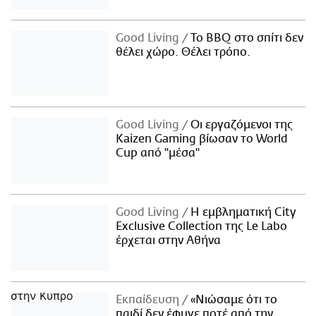
Good Living
Το BBQ στο σπίτι δεν
θέλει χώρο. Θέλει τρόπο.
Good Living
Οι εργαζόμενοι της
Kaizen Gaming βίωσαν το World
Cup από "μέσα"
Good Living
Η εμβληματική City
Exclusive Collection της Le Labo
έρχεται στην Αθήνα
Εκπαίδευση
«Νιώσαμε ότι το
παιδί δεν έφυγε ποτέ από την