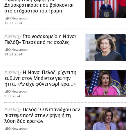
Δημοκρατικούς που βρίσκονται
στο στόχαστρο του Τραμπ
LifO Newsroom
19.12.2024
Διεθνή
Στο νοσοκομείο η Νάνσι
Πελόζι- Έπεσε από τις σκάλες
LifO Newsroom
14.12.2024
Διεθνή
Η Νάνσι Πελόζι ρίχνει τη
ευθύνη στον Μπάιντεν για την
ήττα: «Αν είχε φύγει νωρίτερα...»
LifO Newsroom
9.11.2024
Διεθνή
Πελόζι: Ο Νετανιάχου δεν
πίστεψε ποτέ στην ειρήνη ή τη
λύση δύο κρατών
LifO Newsroom