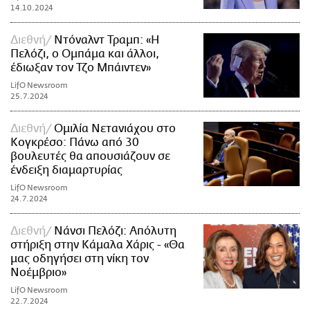
14.10.2024
Διεθνή
Ντόναλντ Τραμπ: «Η
Πελόζι, ο Ομπάμα και άλλοι,
έδιωξαν τον Τζο Μπάιντεν»
LifO Newsroom
25.7.2024
Διεθνή
Ομιλία Νετανιάχου στο
Κογκρέσο: Πάνω από 30
βουλευτές θα απουσιάζουν σε
ένδειξη διαμαρτυρίας
LifO Newsroom
24.7.2024
Διεθνή
Νάνσι Πελόζι: Απόλυτη
στήριξη στην Κάμαλα Χάρις - «Θα
μας οδηγήσει στη νίκη τον
Νοέμβριο»
LifO Newsroom
22.7.2024