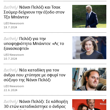
Διεθνή
Νάνσι Πελόζι και Τσακ
Σούμερ δείχνουν την έξοδο στον
Τζο Μπάιντεν
LifO Newsroom
18.7.2024
Διεθνή
Πελόζι για την
υποψηφιότητα Μπάιντεν: «Ας το
ξανασκεφτεί»
LifO Newsroom
10.7.2024
Διεθνή
Νέα καταδίκη για τον
άνδρα που χτύπησε με σφυρί τον
σύζυγο της Νάνσι Πελόζι
LifO Newsroom
22.6.2024
Διεθνή
Νάνσι Πελόζι: Σε κάθειρξη
30 ετών καταδικάστηκε ο άνδρας