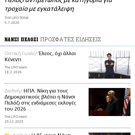
Πελόζι αντιμέτωπος με κατηγορία για
ΑΜΠΑ
τροχαίο με εγκατάλειψη
PRINT
THE LIFO TEAM
5.7.2026
ΠΡΟΣΦΑΤΕΣ ΕΙΔΗΣΕΙΣ
ΝΑΝΣΙ ΠΕΛΟΖΙ
Οπτική Γωνία
Έλεος, όχι άλλοι
Κένεντι
The LiFO team
18.2.2026
Διεθνή
ΗΠΑ: Νίκη για τους
Δημοκρατικούς βλέπει η Νάνσι
Πελόζι στις ενδιάμεσες εκλογές
του 2026
The LiFO team
29.12.2025