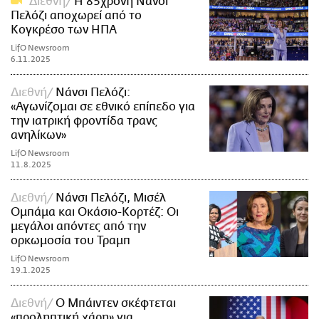
Διεθνή
Η 85χρονη Νάνσι
Πελόζι αποχωρεί από το
Κογκρέσο των ΗΠΑ
LifO Newsroom
6.11.2025
Διεθνή
Νάνσι Πελόζι:
«Αγωνίζομαι σε εθνικό επίπεδο για
την ιατρική φροντίδα τρανς
ανηλίκων»
LifO Newsroom
11.8.2025
Διεθνή
Νάνσι Πελόζι, Μισέλ
Ομπάμα και Οκάσιο-Κορτέζ: Οι
μεγάλοι απόντες από την
ορκωμοσία του Τραμπ
LifO Newsroom
19.1.2025
Διεθνή
Ο Μπάιντεν σκέφτεται
«προληπτική χάρη» για