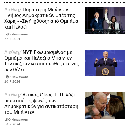
Διεθνή
Παραίτηση Μπάιντεν:
Πλήθος Δημοκρατικών υπέρ της
Χάρις - «Σιγή ιχθύος» από Ομπάμα
και Πελόζι
LifO Newsroom
22.7.2024
Διεθνή
NYT: Εκνευρισμένος με
Ομπάμα και Πελόζι ο Μπάιντεν-
Τον πιέζουν να αποσυρθεί, εκείνος
δεν θέλει
LifO Newsroom
20.7.2024
Διεθνή
Λευκός Οίκος: Η Πελόζι
πίσω από τις φωνές των
Δημοκρατικών για αντικατάσταση
του Μπάιντεν
LifO Newsroom
18.7.2024