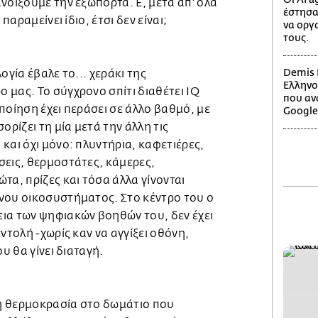
νοίξουμε την εξώπορτα. Ε, μετά απ' όλα
έστησα
παραμείνει ίδιο, έτσι δεν είναι;
να οργ
τους.
Demis H
ογία έβαλε το... χεράκι της
Ελληνο
 μας. Το σύγχρονο σπίτι διαθέτει IQ
που αν
ποίηση έχει περάσει σε άλλο βαθμό, με
Google
ορίζει τη μία μετά την άλλη τις
και όχι μόνο: πλυντήρια, καφετιέρες,
σεις, θερμοστάτες, κάμερες,
τα, πρίζες και τόσα άλλα γίνονται
νου οικοσυστήματος. Στο κέντρο του ο
ια των ψηφιακών βοηθών του, δεν έχει
ντολή -χωρίς καν να αγγίξει οθόνη,
ου θα γίνει διαταγή.
η θερμοκρασία στο δωμάτιο που