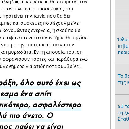
ταλλήλως, η καφετιέρα θα ετοιμάσει τον
ς τον πίνει και ο προσωπικός του
προτείνει την ταινία που θα δει.
άμπες και συσκευές που έχουν μείνει
ικονομώντας ενέργεια, η σκούπα θα
ε επιφάνεια ενώ το πλυντήριο θα αρχίσει
Όλοι
ένου με την επιστροφή του να τον
infl
και μυρωδάτα. Εν τη απουσία του, οι
περι
θα σφραγίσουν πόρτες και παράθυρα ενώ
ούν ενήμερο για οτιδήποτε συμβαίνει.
Το θ
της 
ράξη, όλο αυτό έχει ως
εσμα ένα σπίτι
51 τ
ικότερο, ασφαλέστερο
τη ζ
λύ πιο άνετο. Ο
Στάθ
ος παύει να είναι