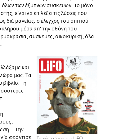
 όλων των έξυπνων συσκευών. Το μόνο
στης, είναι να επιλέξει τις λύσεις που
 ως διά μαγείας, ο έλεγχος του σπιτιού
λοκλήρου μέσα απ' την οθόνη του
ρμοκρασία, συσκευές, οικοκυρική, όλα
α.
αλλάξαμε και
ν ώρα μας. Τα
 βιβλίο, τη
ρισσότερες
τ
 η
ρους,
εση... Την
ογία φρόντισε
Το νέο τεύχος της LiFO