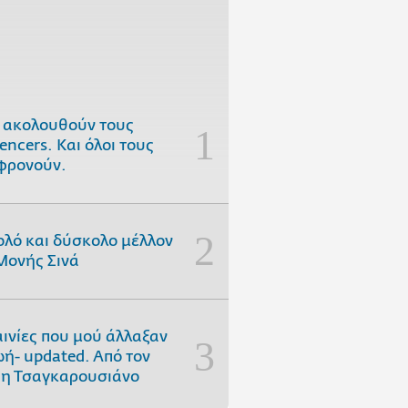
 ακολουθούν τους
uencers. Και όλοι τους
φρονούν.
ολό και δύσκολο μέλλον
Μονής Σινά
αινίες που μού άλλαξαν
ωή- updated. Aπό τον
η Τσαγκαρουσιάνο