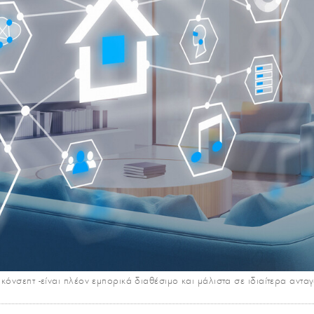
 κόνσεπτ -είναι πλέον εμπορικά διαθέσιμο και μάλιστα σε ιδιαίτερα ανταγ