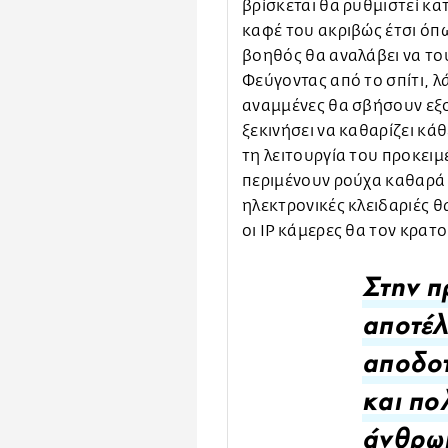
βρίσκεται θα ρυθμιστεί κα
καφέ του ακριβώς έτσι όπω
βοηθός θα αναλάβει να του 
Φεύγοντας από το σπίτι, λ
αναμμένες θα σβήσουν εξο
ξεκινήσει να καθαρίζει κάθ
τη λειτουργία του προκειμ
περιμένουν ρούχα καθαρά 
ηλεκτρονικές κλειδαριές 
οι IP κάμερες θα τον κρατ
Στην π
αποτέλ
αποδοτ
και πο
άνθρωπ