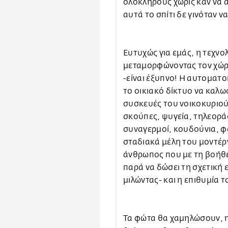
ολόκληρους χωρίς καν να α
αυτά το σπίτι δε γινόταν να 
Ευτυχώς για εμάς, η τεχνολ
μεταμορφώνοντας τον χώρο
-είναι έξυπνο! Η αυτοματο
το οικιακό δίκτυο να καλωσ
συσκευές του νοικοκυριού 
σκούπες, ψυγεία, τηλεορά
συναγερμοί, κουδούνια, φώ
σταδιακά μέλη του μοντέρ
άνθρωπος που με τη βοήθε
παρά να δώσει τη σχετική ε
μιλώντας- και η επιθυμία τ
Τα φώτα θα χαμηλώσουν, 