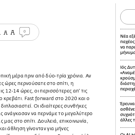
0
Νέα εξ
παχέος
να παρ
μήνυμ
Ιός Δυ
«Αναμέ
πική μέρα πριν από δύο-τρία χρόνια. Αν
κρούσμ
ς ώρες περνούσατε στο σπίτι, η
διάστημ
περιοχ
ς 12-14 ώρες, οι περισσότερες απ' τις
ο κρεβάτι. Fast forward στο 2020 και ο
Έρευνα
 διπλασιαστεί. Οι ιδιαίτερες συνθήκες
ασθένε
ας ανάγκασαν να περνάμε το μεγαλύτερο
συχνότ
άλλες 
 μας στο σπίτι. Δουλειά, επικοινωνία,
και άθληση γίνονταν για μήνες
Οι AI 