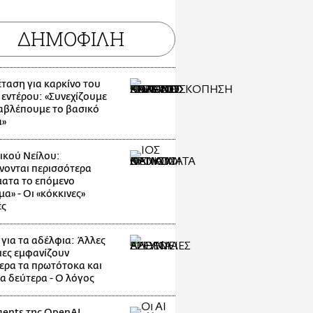
ΔΗΜΟΦΙΛΗ
έταση για καρκίνο του
 εντέρου: «Συνεχίζουμε
αβλέπουμε το βασικό
α»
τικού Νείλου:
νονται περισσότερα
ατα το επόμενο
α» - Οι «κόκκινες»
ές
 για τα αδέλφια: Άλλες
ιες εμφανίζουν
ερα τα πρωτότοκα και
τα δεύτερα - Ο λόγος
agents της OpenAI