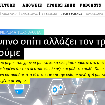
ULTURE
ΑΠΟΨΕΙΣ
ΤΡΟΠΟΣ ΖΩΗΣ
PODCASTS
θόνες
Ιδέες
Μόδα & Στυλ
Σκληρές Αλήθειε
ΟΙΚΟΝΟΜΊΑ
ΠΟΛΙΤΙΣΜΌΣ
TV & MEDIA
TECH & SCIENCE
ΑΘΛΗΤΙΣΜΌΣ
OnDemand
ουσική
Στήλες
Γεύση
Σκληρές Αλήθειε
έατρο
Οπτική Γωνία
Υγεία & Σώμα
Αληθινά Εγκλήμα
καστικά
Guests
Ταξίδια
ΦΙΕΡΩΜΑ ΤΕΧΝΟΛΟΓΙΑ
Άλλο ένα podcas
βλίο
Επιστολές
Συνταγές
υπνο σπίτι αλλάζει τον τ
3.0
χαιολογία &
Living
Ψυχή & Σώμα
τορία
ζούμε
Urban
Άκου την επιστή
sign
Αγορά
Ιστορία μιας πόλη
ωτογραφία
ο μέρος του χρόνου μας να κυλά ενώ βρισκόμαστε στο σπίτι
Pulp Fiction
δομένο ότι το τελευταίο θα άλλαζε και μάλιστα πολύ. Και η
Radio Lifo
να κατοικούμε στο «Σπίτι 2.0» και την καθημερινότητά μας ν
The Review
σχέση με «πριν».
LiFO Politics
Το κρασί με απλά
λόγια
Ζούμε, ρε!