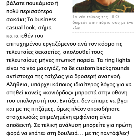
βάλατε πουκάμισο ή
πολύ περισσότερο
Το νέο τεύχος της LiFO
σακάκι; Το business
δωρεάν στην πόρτα σας με ένα
casual look, σήμα
κλικ.
κατατεθέν του
επιτυχημένου εργαζόμενου ανά τον κόσμο τις
τελευταίες δεκαετίες, ακολουθεί τους
τελευταίους μήνες πτωτική πορεία. Τα ring lights
είναι το νέο μακιγιάζ, τα δε custom backgrounds
αντίστοιχα της τσίχλας για δροσερή αναπνοή.
Αλήθεια, υπάρχει κάποιος ιδιαίτερος λόγος για να
στηθεί κανείς «κονιόρδος» μπροστά στην οθόνη
του υπολογιστή του; Εντάξει, δεν είπαμε να βγει
και με τις πιτζάμες, όμως πλέον οποιαδήποτε
στοιχειωδώς επιμελημένη εμφάνιση είναι
αποδεκτή. Σε τελική ανάλυση μπορείτε για πρώτη
φορά να «πάτε» στη δουλειά... με τις παντόφλες!