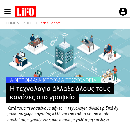
Παράκαμψη
προς
το
HOME
ΕΙΔΗΣΕΙΣ
Τech & Science
κυρίως
περιεχόμενο
ΑΦΙΕΡΩΜΑ: ΑΦΙΕΡΩΜΑ ΤΕΧΝΟΛΟΓΙΑ
Η τεχνολογία άλλαξε όλους τους
κανόνες στο γραφείο
Κατά τους περασμένους μήνες, η τεχνολογία άλλαξε ριζικά όχι
μόνο τον χώρο εργασίας αλλά και τον τρόπο με τον οποίο
δουλεύουμε χαρίζοντάς μας ακόμα μεγαλύτερη ευελιξία.