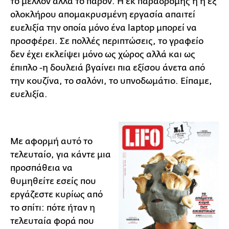
το μέλλον αλλά το παρόν. Η εκ παραδρομής ή η εξ'
ολοκλήρου απομακρυσμένη εργασία απαιτεί
ευελιξία την οποία μόνο ένα laptop μπορεί να
προσφέρει. Σε πολλές περιπτώσεις, το γραφείο
δεν έχει εκλείψει μόνο ως χώρος αλλά και ως
έπιπλο -η δουλειά βγαίνει πια εξίσου άνετα από
την κουζίνα, το σαλόνι, το υπνοδωμάτιο. Είπαμε,
ευελιξία.
Με αφορμή αυτό το
τελευταίο, για κάντε μια
προσπάθεια να
θυμηθείτε εσείς που
εργάζεστε κυρίως από
το σπίτι: πότε ήταν η
τελευταία φορά που