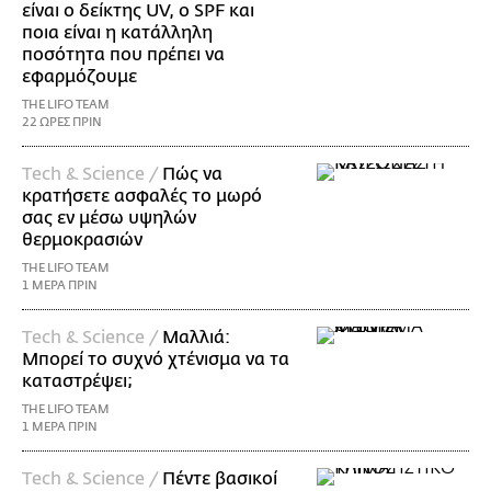
είναι ο δείκτης UV, ο SPF και
ποια είναι η κατάλληλη
ποσότητα που πρέπει να
εφαρμόζουμε
THE LIFO TEAM
22 ΩΡΕΣ ΠΡΙΝ
Τech & Science /
Πώς να
κρατήσετε ασφαλές το μωρό
σας εν μέσω υψηλών
θερμοκρασιών
THE LIFO TEAM
1 ΜΕΡΑ ΠΡΙΝ
Τech & Science /
Μαλλιά:
Μπορεί το συχνό χτένισμα να τα
καταστρέψει;
THE LIFO TEAM
1 ΜΕΡΑ ΠΡΙΝ
Τech & Science /
Πέντε βασικοί