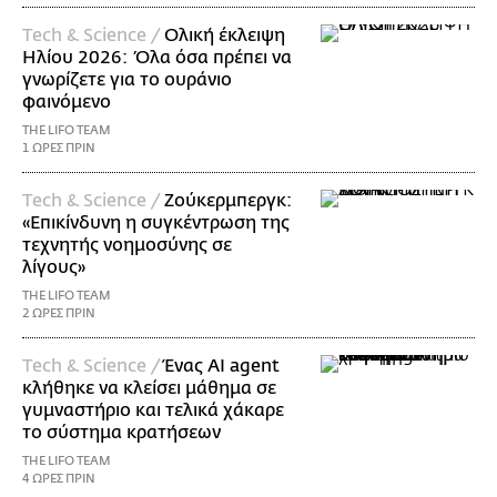
Τech & Science /
Ολική έκλειψη
Ηλίου 2026: Όλα όσα πρέπει να
γνωρίζετε για το ουράνιο
φαινόμενο
THE LIFO TEAM
1 ΩΡΕΣ ΠΡΙΝ
Τech & Science /
Ζούκερμπεργκ:
«Επικίνδυνη η συγκέντρωση της
τεχνητής νοημοσύνης σε
λίγους»
THE LIFO TEAM
2 ΩΡΕΣ ΠΡΙΝ
Τech & Science /
Ένας AI agent
κλήθηκε να κλείσει μάθημα σε
γυμναστήριο και τελικά χάκαρε
το σύστημα κρατήσεων
THE LIFO TEAM
4 ΩΡΕΣ ΠΡΙΝ