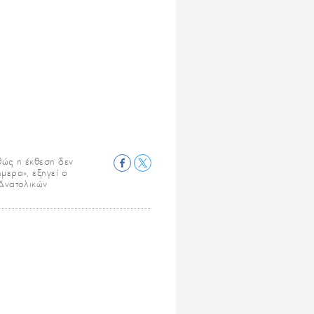
θώς η έκθεση δεν
μερα», εξηγεί ο
 Ανατολικών