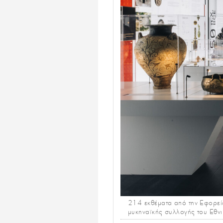
214 εκθέματα από την Εφορεία
μυκηναϊκής συλλογής του Εθν