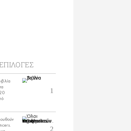
ΕΠΙΛΟΓΕΣ
ιβλία
τα
 20
τό
ς
λουθούν
encers.