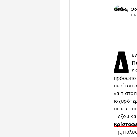
Θο
1.6
Δ
εν
Π
εκ
πρόσωπο. 
περίπου 
να πιστοπ
ισχυρότερ
οι δε εμπ
– εξού κα
Κρίστοφ
της πολυ