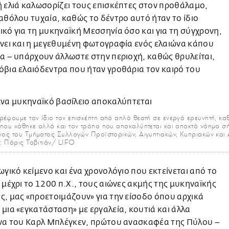
 ελιά καλωσορίζει τους επισκέπτες στον προθάλαμο,
αθόλου τυχαία, καθώς το δέντρο αυτό ήταν το ίδιο
κό για τη μυκηναïκή Μεσσηνία όσο και για τη σύγχρονη,
νει και η μεγεθυμένη φωτογραφία ενός ελαιώνα κάπου
α – υπάρχουν άλλωστε στην περιοχή, καθώς θρυλείται,
βια ελαιόδεντρα που ήταν γροθάρια τον καιρό του
ρέψουμε τον ίδιο τον επισκέπτη από απλό θεατή σε ενεργό ερευνητή, κα
που χάθηκε αλλά και τον τρόπο που αποκαλύπτεται και αποκτά νόημα σή
νος του Τμήματος Συλλογών Προϊστορικών, Αιγυπτιακών, Κυπριακών και
: Πάρις Ταβιτιάν/ LIFO
ωγικό κείμενο και ένα χρονολόγιο που εκτείνεται από το
 μέχρι το 1200 π.Χ., τους αιώνες ακμής της μυκηναϊκής
, μας «προετοιμάζουν» για την είσοδο όπου αρχικά
μια «εγκατάσταση» με εργαλεία, κουτιά και άλλα
ενα του Καρλ Μπλέγκεν, πρώτου ανασκαφέα της Πύλου –