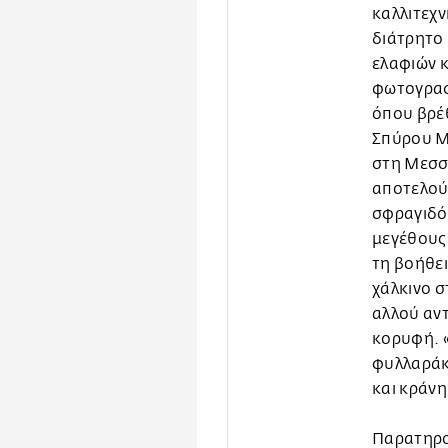
καλλιτεχν
διάτρητο 
ελαφιών κ
φωτογραφ
όπου βρέθ
Σπύρου Μα
στη Μεσσ
αποτελούν
σφραγιδό
μεγέθους
τη βοήθει
χάλκινο σ
αλλού αν
κορυφή. «
φυλλαράκ
και κράνη
Παρατηρού