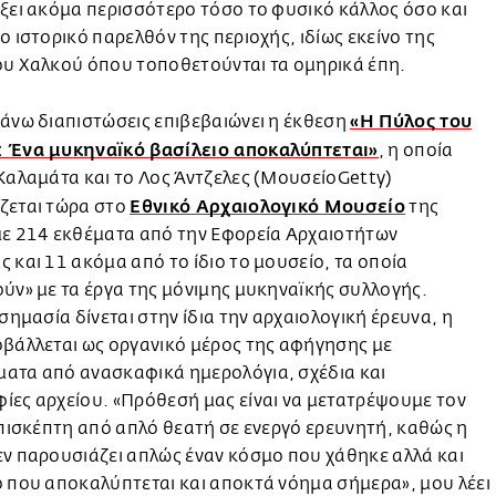
ξει ακόμα περισσότερο τόσο το φυσικό κάλλος όσο και
ο ιστορικό παρελθόν της περιοχής, ιδίως εκείνο της
ου Χαλκού όπου τοποθετούνται τα ομηρικά έπη.
«Η Πύλος του
άνω διαπιστώσεις επιβεβαιώνει η έκθεση
 Ένα μυκηναϊκό βασίλειο αποκαλύπτεται»
, η οποία
Καλαμάτα και το Λος Άντζελες (ΜουσείοGetty)
Εθνικό Αρχαιολογικό Μουσείο
ζεται τώρα στο
της
με 214 εκθέματα από την Εφορεία Αρχαιοτήτων
 και 11 ακόμα από το ίδιο το μουσείο, τα οποία
ύν» με τα έργα της μόνιμης μυκηναϊκής συλλογής.
 σημασία δίνεται στην ίδια την αρχαιολογική έρευνα, η
βάλλεται ως οργανικό μέρος της αφήγησης με
ατα από ανασκαφικά ημερολόγια, σχέδια και
ες αρχείου. «Πρόθεσή μας είναι να μετατρέψουμε τον
επισκέπτη από απλό θεατή σε ενεργό ερευνητή, καθώς η
ν παρουσιάζει απλώς έναν κόσμο που χάθηκε αλλά και
 που αποκαλύπτεται και αποκτά νόημα σήμερα», μου λέει