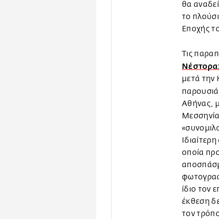
θα αναδεί
το πλούσι
Εποχής τ
Τις παραπ
Νέστορα:
μετά την 
παρουσιά
Αθήνας, 
Μεσσηνίας
«συνομιλο
Ιδιαίτερη
οποία προ
αποσπάσμ
φωτογραφί
ίδιο τον 
έκθεση δε
τον τρόπο