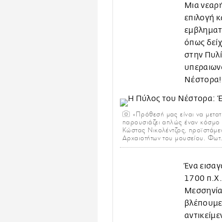
Μια νεαρή
επιλογή κ
εμβληματι
όπως δείχ
στην Πυλί
υπεραιωνό
Νέστορα!
«Πρόθεσή μας είναι να μετατ
παρουσιάζει απλώς έναν κόσμο 
Κώστας Νικολέντζος, προϊστάμε
Αρχαιοτήτων του μουσείου. Φωτ.
Ένα εισαγ
1700 π.Χ.
Μεσσηνίας
βλέπουμε 
αντικείμ