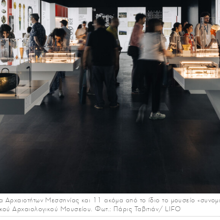
 Αρχαιοτήτων Μεσσηνίας και 11 ακόμα από το ίδιο το μουσείο «συνομι
ικού Αρχαιολογικού Μουσείου. Φωτ.: Πάρις Ταβιτιάν/ LIFO