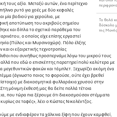
Και όλοι τ
ική τους αξία. Μεταξύ αυτών, ένα περίτεχνο
περιφρονο
πήλινο ρυτό για χοές με δύο κεφαλές
αι μία βοδιού για χερούλια, με
Το θολό κ
ική αποτύπωση του ακριβούς σημείου
δύσκολο 
ηκε και δίπλα το σχετικό παράθεμα του
της Μονής
ρινάτου, ο οποίος είχε επίσης εργαστεί
ηνία (Πύλος και Μυρσινοχώρι). Πόλο έλξης
 και οι εξαιρετικής τεχνοτροπίας
λιθοι που συνήθως προσπερνάμε λόγω του μικρού τους
 αλλά που εδώ ο επισκέπτης παρατηρεί πολύ καλύτερα με
α μεγεθυντικών φακών και τάμπλετ. Ξεχωρίζει ακόμη ένα
τέμμα (άγνωστο ποιος το φορούσε, ούτε έχει βρεθεί
τίστοιχο) με διακοσμητικά φυλλαράκια χρυσού στην
Στη μόνιμη έκθεσή μας θα δείτε πολλά τέτοια
ια, που τώρα πια ξέρουμε ότι διακοσμούσαν στέμματα
 κυρίως σε ταφές», λέει ο Κώστας Νικολέντζος.
με με ενδιαφέρον τα χάλκινα ξίφη που έχουν καμφθεί,