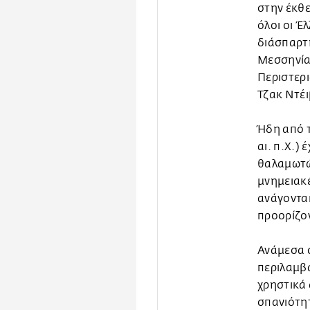
στην έκθε
όλοι οι Έ
διάσπαρτη
Μεσσηνία
Περιστερι
Τζακ Ντέι
Ήδη από 
αι. π.Χ.)
θαλαμωτώ
μνημειακέ
ανάγονται
προορίζον
Ανάμεσα 
περιλαμβ
χρηστικά 
σπανιότητ