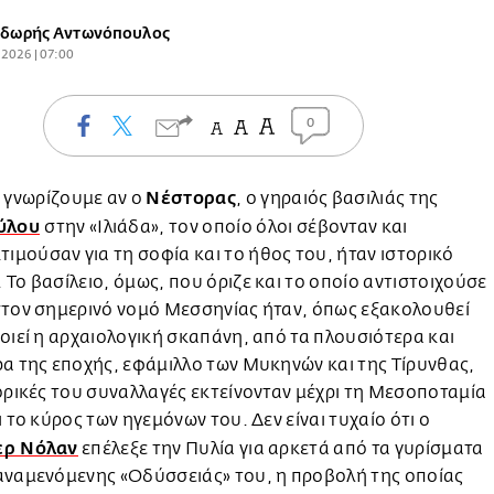
δωρής Αντωνόπουλος
.2026 | 07:00
0
Νέστορας
 γνωρίζουμε αν ο
, ο γηραιός βασιλιάς της
ύλου
στην «Ιλιάδα», τον οποίο όλοι σέβονταν και
τιμούσαν για τη σοφία και το ήθος του, ήταν ιστορικό
Το βασίλειο, όμως, που όριζε και το οποίο αντιστοιχούσε
στον σημερινό νομό Μεσσηνίας ήταν, όπως εξακολουθεί
οιεί η αρχαιολογική σκαπάνη, από τα πλουσιότερα και
α της εποχής, εφάμιλλο των Μυκηνών και της Τίρυνθας,
ορικές του συναλλαγές εκτείνονταν μέχρι τη Μεσοποταμία
ι το κύρος των ηγεμόνων του. Δεν είναι τυχαίο ότι ο
ερ Νόλαν
επέλεξε την Πυλία για αρκετά από τα γυρίσματα
αναμενόμενης «Οδύσσειάς» του, η προβολή της οποίας