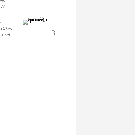
ους
ύν.
αι
μέλλον
 Σινά