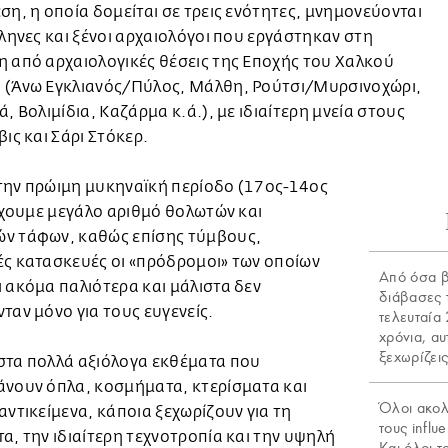
ση, η οποία δομείται σε τρεις ενότητες, μνημονεύονται
λληνες και ξένοι αρχαιολόγοι που εργάστηκαν στη
 από αρχαιολογικές θέσεις της Εποχής του Χαλκού
 (Άνω Εγκλιανός/Πύλος, Μάλθη, Ρούτσι/Μυρσινοχώρι,
ά, Βολιμίδια, Καζάρμα κ.ά.), με ιδιαίτερη μνεία στους
βις και Σάρι Στόκερ.
την πρώιμη μυκηναϊκή περίοδο (17ος-14ος
 έχουμε μεγάλο αριθμό θολωτών και
ν τάφων, καθώς επίσης τύμβους,
ς κατασκευές οι «πρόδρομοι» των οποίων
Από όσα β
 ακόμα παλιότερα και μάλιστα δεν
διάβασες 
ταν μόνο για τους ευγενείς.
τελευταία
χρόνια, αυ
ξεχωρίζει
στα πολλά αξιόλογα εκθέματα που
άνουν όπλα, κοσμήματα, κτερίσματα και
Όλοι ακο
αντικείμενα, κάποια ξεχωρίζουν για τη
τους influ
α, την ιδιαίτερη τεχνοτροπία και την υψηλή