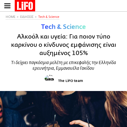
Παράκαμψη
προς
το
HOME
ΕΙΔΗΣΕΙΣ
Τech & Science
κυρίως
Τech & Science
περιεχόμενο
Αλκοόλ και υγεία: Για ποιον τύπο
καρκίνου ο κίνδυνος εμφάνισης είναι
αυξημένος 105%
Τι δείχνει παγκόσμια μελέτη με επικεφαλής την Ελληνίδα
ερευνήτρια, Εμμανουέλα Γακίδου
The LiFO team