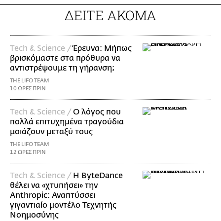
ΔΕΙΤΕ ΑΚΟΜΑ
Τech & Science /
Έρευνα: Μήπως
βρισκόμαστε στα πρόθυρα να
αντιστρέψουμε τη γήρανση;
THE LIFO TEAM
10 ΩΡΕΣ ΠΡΙΝ
Τech & Science /
Ο λόγος που
πολλά επιτυχημένα τραγούδια
μοιάζουν μεταξύ τους
THE LIFO TEAM
12 ΩΡΕΣ ΠΡΙΝ
Τech & Science /
Η ByteDance
θέλει να «χτυπήσει» την
Anthropic: Αναπτύσσει
γιγαντιαίο μοντέλο Τεχνητής
Νοημοσύνης