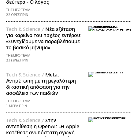
δεύτερα - Ο λόγος
THE LIFO TEAM
22 ΩΡΕΣ ΠΡΙΝ
Τech & Science /
Νέα εξέταση
για καρκίνο του παχέος εντέρου:
«Συνεχίζουμε να παραβλέπουμε
το βασικό μήνυμα»
THE LIFO TEAM
23 ΩΡΕΣ ΠΡΙΝ
Τech & Science /
Meta:
Αντιμέτωπη με τη μεγαλύτερη
δικαστική απόφαση για την
ασφάλεια των παιδιών
THE LIFO TEAM
1 ΜΕΡΑ ΠΡΙΝ
Τech & Science /
Στην
αντεπίθεση η OpenAI: «Η Apple
κατέθεσε ανυπόστατη αγωγή