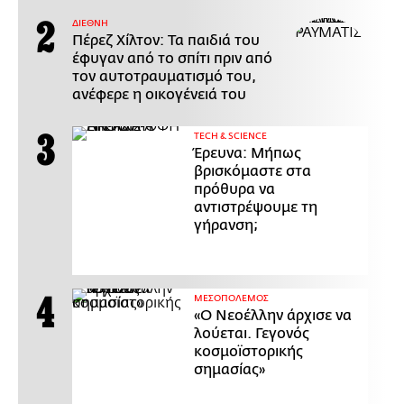
ΔΙΕΘΝΗ
Πέρεζ Χίλτον: Τα παιδιά του
έφυγαν από το σπίτι πριν από
τον αυτοτραυματισμό του,
ανέφερε η οικογένειά του
ΤECH & SCIENCE
Έρευνα: Μήπως
βρισκόμαστε στα
πρόθυρα να
αντιστρέψουμε τη
γήρανση;
ΜΕΣΟΠΟΛΕΜΟΣ
«Ο Νεοέλλην άρχισε να
λούεται. Γεγονός
κοσμοϊστορικής
σημασίας»