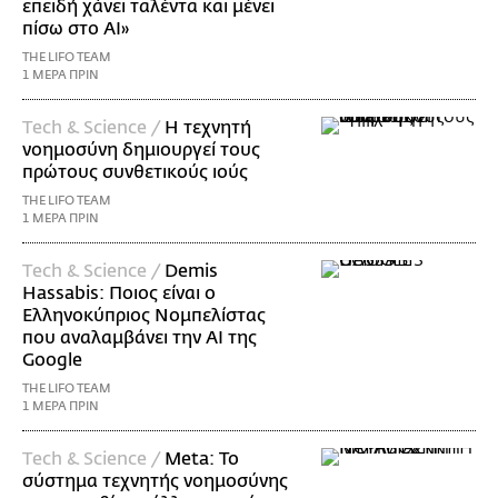
επειδή χάνει ταλέντα και μένει
πίσω στο AI»
THE LIFO TEAM
1 ΜΕΡΑ ΠΡΙΝ
Τech & Science /
Η τεχνητή
νοημοσύνη δημιουργεί τους
πρώτους συνθετικούς ιούς
THE LIFO TEAM
1 ΜΕΡΑ ΠΡΙΝ
Τech & Science /
Demis
Hassabis: Ποιος είναι ο
Ελληνοκύπριος Νομπελίστας
που αναλαμβάνει την AI της
Google
THE LIFO TEAM
1 ΜΕΡΑ ΠΡΙΝ
Τech & Science /
Meta: Το
σύστημα τεχνητής νοημοσύνης