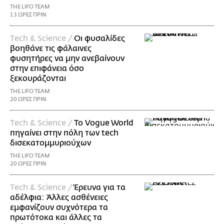
THE LIFO TEAM
13 ΩΡΕΣ ΠΡΙΝ
Τech & Science /
Οι φυσαλίδες
βοηθάνε τις φάλαινες
φυσητήρες να μην ανεβαίνουν
στην επιφάνεια όσο
ξεκουράζονται
THE LIFO TEAM
20 ΩΡΕΣ ΠΡΙΝ
Τech & Science /
Το Vogue World
πηγαίνει στην πόλη των tech
δισεκατομμυριούχων
THE LIFO TEAM
20 ΩΡΕΣ ΠΡΙΝ
Τech & Science /
Έρευνα για τα
αδέλφια: Άλλες ασθένειες
εμφανίζουν συχνότερα τα
πρωτότοκα και άλλες τα