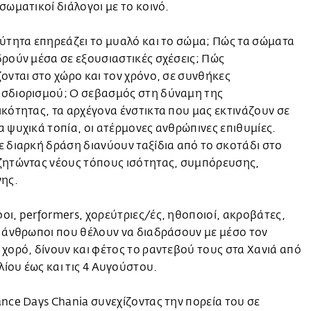
σωματικοί διάλογοι με το κοινό.
ύτητα επηρεάζει το μυαλό και το σώμα; Πώς τα σώματα
ρούν μέσα σε εξουσιαστικές σχέσεις; Πώς
ονται στο χώρο και τον χρόνο, σε συνθήκες
σδιορισμού; Ο σεβασμός στη δύναμη της
κότητας, τα αρχέγονα ένστικτα που μας εκτινάζουν σε
 ψυχικά τοπία, οι ατέρμονες ανθρώπινες επιθυμίες.
 διαρκή δράση διανύουν ταξίδια από το σκοτάδι στο
ζητώντας νέους τόπους ισότητας, συμπόρευσης,
νης.
ι, performers, χορεύτριες/ές, ηθοποιοί, ακροβάτες,
 άνθρωποι που θέλουν να διαδράσουν με μέσο τον
χορό, δίνουν και φέτος το ραντεβού τους στα Χανιά από
υλίου έως και τις 4 Αυγούστου.
nce Days Chania συνεχίζοντας την πορεία του σε