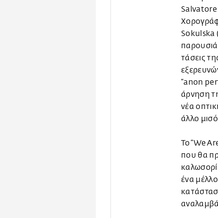
Salvatore
Χορογράφω
Sokulska 
παρουσιάζ
τάσεις τ
εξερευνών
“anon per
άρνηση τη
νέα οπτικ
άλλο μισό
To “We Ar
που θα π
καλωσορί
ένα μέλλο
κατάστασ
αναλαμβά