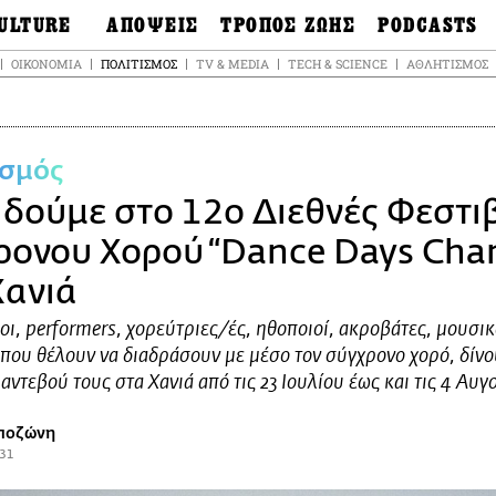
ULTURE
ΑΠΟΨΕΙΣ
ΤΡΟΠΟΣ ΖΩΗΣ
PODCASTS
θόνες
Ιδέες
Μόδα & Στυλ
Σκληρές Αλήθειε
ΟΙΚΟΝΟΜΊΑ
ΠΟΛΙΤΙΣΜΌΣ
TV & MEDIA
TECH & SCIENCE
ΑΘΛΗΤΙΣΜΌΣ
OnDemand
ουσική
Στήλες
Γεύση
Σκληρές Αλήθειε
έατρο
Οπτική Γωνία
Υγεία & Σώμα
Αληθινά Εγκλήμα
καστικά
Guests
Ταξίδια
ισμός
Άλλο ένα podcas
βλίο
Επιστολές
Συνταγές
3.0
α δούμε στο 12ο Διεθνές Φεστι
χαιολογία &
Living
Ψυχή & Σώμα
τορία
Urban
Άκου την επιστή
ρονου Χορού “Dance Days Chan
sign
Αγορά
Ιστορία μιας πόλη
ωτογραφία
Χανιά
Pulp Fiction
Radio Lifo
ι, performers, χορεύτριες/ές, ηθοποιοί, ακροβάτες, μουσικ
που θέλουν να διαδράσουν με μέσο τον σύγχρονο χορό, δίνο
The Review
αντεβού τους στα Χανιά από τις 23 Ιουλίου έως και τις 4 Αυγ
LiFO Politics
Το κρασί με απλά
λόγια
ποζώνη
:31
Ζούμε, ρε!