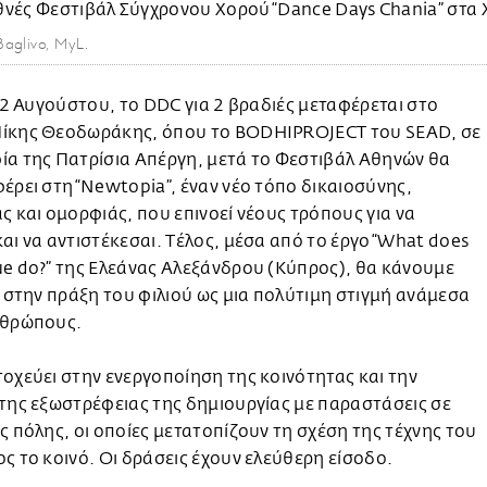
aglivo, MyL.
ι 2 Αυγούστου, το DDC για 2 βραδιές μεταφέρεται στο
ίκης Θεοδωράκης, όπου το BODHIPROJECT του SEAD, σε
ία της Πατρίσια Απέργη, μετά το Φεστιβάλ Αθηνών θα
έρει στη “Newtopia”, έναν νέο τόπο δικαιοσύνης,
ς και ομορφιάς, που επινοεί νέους τρόπους για να
αι να αντιστέκεσαι. Τέλος, μέσα από το έργο “What does
e do?” της Ελεάνας Αλεξάνδρου (Κύπρος), θα κάνουμε
ι στην πράξη του φιλιού ως μια πολύτιμη στιγμή ανάμεσα
νθρώπους.
οχεύει στην ενεργοποίηση της κοινότητας και την
της εξωστρέφειας της δημιουργίας με παραστάσεις σε
ς πόλης, οι οποίες μετατοπίζουν τη σχέση της τέχνης του
ς το κοινό. Οι δράσεις έχουν ελεύθερη είσοδο.