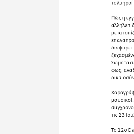
τολμηροί 
Πώς η εγγ
αλληλεπιδ
μετατοπίζ
επαναπρο
διαφορετι
ξεχασμένα
Σώματα σε
φως, ανα
δικαιοσύ
Χορογράφο
μουσικοί,
σύγχρονο 
τις 23 Ιο
Το 12ο Da