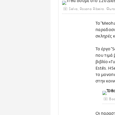
Selva, Rosana Ribeiro. Φωτ
Το “Meoha
παραδοσια
σκληρές κ
Το έργο “
που τιμά 
βιβλίο «Γ
Estés. ΗS
το μονοπά
στην κοιν
Bod
Οι παρασ