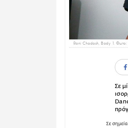
Roni Chadash, Body 1. Φωτο:
Σε μ
ισορ
Danc
πρόγ
Σε σημεία