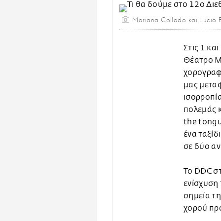
Mariana Collado και Lucio B
Στις 1 κα
Θέατρο Μ
χορογραφ
μας μεταφ
ισορροπία
πολεμάς κ
the tongu
ένα ταξίδ
σε δύο α
Το DDC στ
ενίσχυση 
σημεία τη
χορού προ