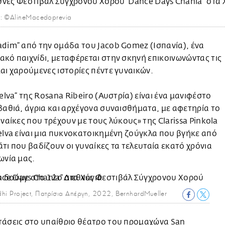
ο: ©AlineMacedoprevia
dim” από την ομάδα του Jacob Gomez (Ισπανία), ένα
κό παιχνίδι, μεταφέρεται στην σκηνή επικοινωνώντας τις
αι χαρούμενες ιστορίες πέντε γυναικών.
Selva” της Rosana Ribeiro (Αυστρία) είναι ένα μανιφέστο
βαθιά, άγρια και αρχέγονα συναισθήματα, με αφετηρία το
υναίκες που τρέχουν με τους λύκους» της Clarissa Pinkola
elva είναι μια πυκνοκατοικημένη ζούγκλα που βγήκε από
τι που βαδίζουν οι γυναίκες τα τελευταία εκατό χρόνια
ωνία μας.
hi Project, Πατρίσια Απέργη, 2022, BernhardMueller
τάσεις στο υπαίθριο θέατρο του προμαχώνα San