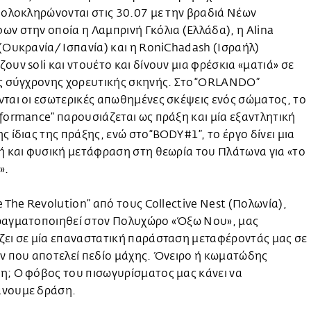
 ολοκληρώνονται στις 30.07 με την βραδιά Νέων
ν στην οποία η Λαμπρινή Γκόλια (Ελλάδα), η Alina
(Ουκρανία/ Ισπανία) και η RoniChadash (Ισραήλ)
ουν soli και ντουέτο και δίνουν μια φρέσκια «ματιά» σε
ης σύγχρονης χορευτικής σκηνής. Στο “ORLANDO”
ται οι εσωτερικές απωθημένες σκέψεις ενός σώματος, το
formance” παρουσιάζεται ως πράξη και μία εξαντλητική
ς ίδιας της πράξης, ενώ στο“BODY #1”, το έργο δίνει μια
ή και φυσική μετάφραση στη θεωρία του Πλάτωνα για «το
».
e The Revolution” από τους Collective Nest (Πολωνία),
ραγματοποιηθεί στον Πολυχώρο «Όξω Νου», μας
ζει σε μία επαναστατική παράσταση μεταφέροντάς μας σε
ν που αποτελεί πεδίο μάχης. Όνειρο ή κωματώδης
η; Ο φόβος του πισωγυρίσματος μας κάνει να
νουμε δράση.