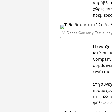
απρόβλεπ
χώρες πα
πρεμιέρες
Dance Company Teatro Ma
H έναρξη 
Ιουλίου μ
Company T
συμβαίνει
εγγύτητα 
Στη συνέχ
προμαχών
στις αλλα
φύλων κ.ά