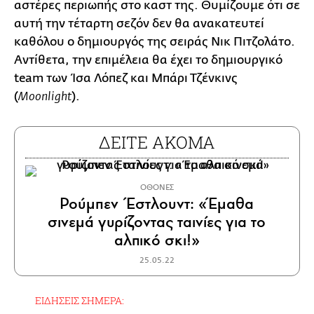
αστέρες περιωπής στο καστ της. Θυμίζουμε ότι σε
αυτή την τέταρτη σεζόν δεν θα ανακατευτεί
καθόλου ο δημιουργός της σειράς Νικ Πιτζολάτο.
Aντίθετα, την επιμέλεια θα έχει το δημιουργικό
team των Ίσα Λόπεζ και Μπάρι Τζένκινς
(
).
Moonlight
ΔΕΙΤΕ ΑΚΟΜΑ
ΟΘΟΝΕΣ
Ρούμπεν Έστλουντ: «Έμαθα
σινεμά γυρίζοντας ταινίες για το
αλπικό σκι!»
25.05.22
ΕΙΔΗΣΕΙΣ ΣΗΜΕΡΑ: