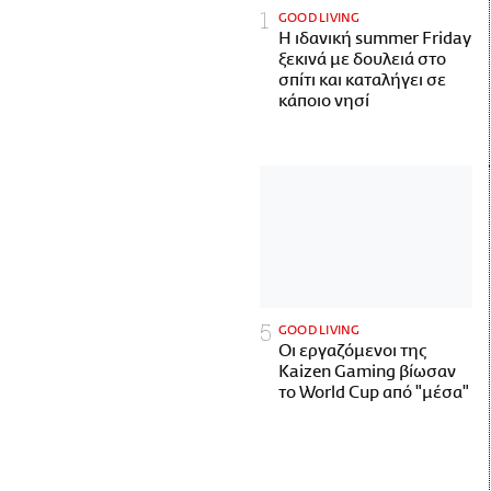
GOOD LIVING
Η ιδανική summer Friday
ξεκινά με δουλειά στο
σπίτι και καταλήγει σε
κάποιο νησί
GOOD LIVING
Οι εργαζόμενοι της
Kaizen Gaming βίωσαν
το World Cup από "μέσα"