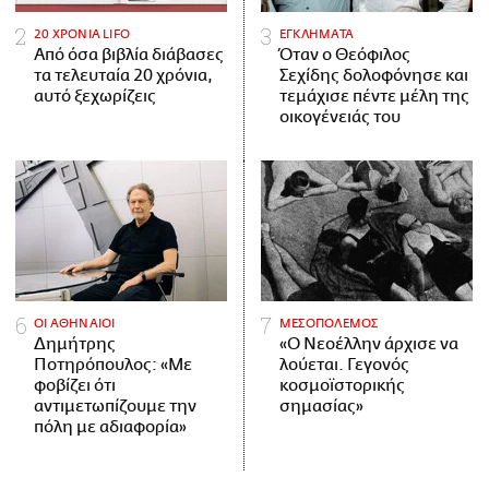
20 ΧΡΟΝΙΑ LIFO
ΕΓΚΛΗΜΑΤΑ
Από όσα βιβλία διάβασες
Όταν ο Θεόφιλος
τα τελευταία 20 χρόνια,
Σεχίδης δολοφόνησε και
αυτό ξεχωρίζεις
τεμάχισε πέντε μέλη της
οικογένειάς του
ΟΙ ΑΘΗΝΑΙΟΙ
ΜΕΣΟΠΟΛΕΜΟΣ
Δημήτρης
«Ο Νεοέλλην άρχισε να
Ποτηρόπουλος: «Με
λούεται. Γεγονός
φοβίζει ότι
κοσμοϊστορικής
αντιμετωπίζουμε την
σημασίας»
πόλη με αδιαφορία»