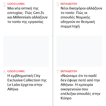
GOOD LIVING
ΕΚΠΑΙΔΕΥΣΗ
Μια νέα οπτική της
Νέοι δικηγόροι αλλάζουν
επιτυχίας: Πώς Gen Zs
το τοπίο: Πώς οι
και Millennials αλλάζουν
σπουδές Νομικής
το τοπίο της εργασίας
οδηγούν σε θεσμική
συμμετοχή
GOOD LIVING
ΕΚΠΑΙΔΕΥΣΗ
Η εμβληματική City
«Νιώσαμε ότι το παιδί
Exclusive Collection της
δεν έφυγε ποτέ από την
Le Labo έρχεται στην
Αθήνα»: Η εμπειρία
Αθήνα
οικογενειών που
επέλεξαν σπουδές στην
Κύπρο