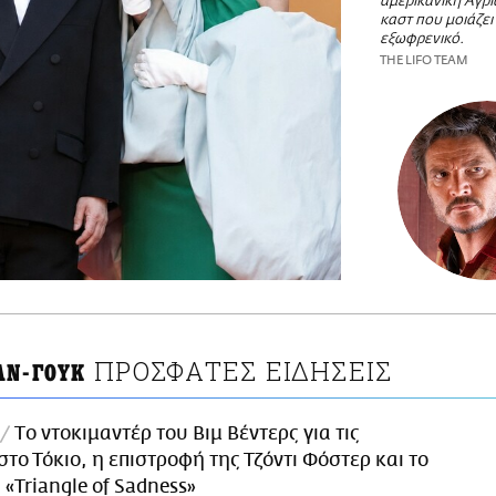
αμερικανική Άγρι
καστ που μοιάζει
εξωφρενικό.
THE LIFO TEAM
ΠΡΟΣΦΑΤΕΣ ΕΙΔΗΣΕΙΣ
ΑΝ-ΓΟΥΚ
Tο ντοκιμαντέρ του Βιμ Βέντερς για τις
στο Τόκιο, η επιστροφή της Τζόντι Φόστερ και το
 «Triangle of Sadness»