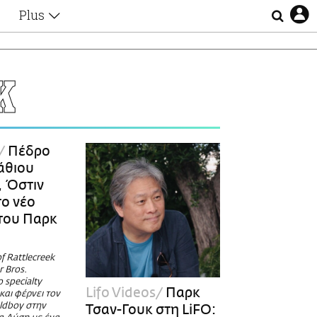
Plus
Θέματα
Συνεντεύξεις
Videos
Κ
τα
Αφιερώματα
Ζώδια
Εξομολογήσεις
Blogs
η
Πέδρο
Οι Αθηναίοι
άθιου
Απώλειες
 Όστιν
Lgbtqi+
ο νέο
Επιλογές
του Παρκ
f Rattlecreek
 Bros.
 specialty
Lifo Videos
Παρκ
 και φέρνει τον
ldboy στην
Τσαν-Γουκ στη LiFO: