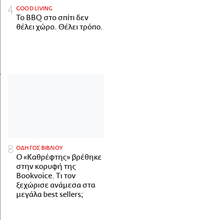
GOOD LIVING
Το BBQ στο σπίτι δεν
θέλει χώρο. Θέλει τρόπο.
ΟΔΗΓΟΣ ΒΙΒΛΙΟΥ
Ο «Καθρέφτης» βρέθηκε
στην κορυφή της
Bookvoice. Τι τον
ξεχώρισε ανάμεσα στα
μεγάλα best sellers;