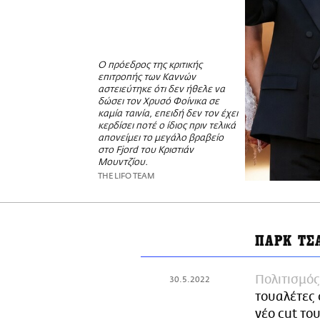
Ο πρόεδρος της κριτικής
επιτροπής των Καννών
αστειεύτηκε ότι δεν ήθελε να
δώσει τον Χρυσό Φοίνικα σε
καμία ταινία, επειδή δεν τον έχει
κερδίσει ποτέ ο ίδιος πριν τελικά
απονείμει το μεγάλο βραβείο
στο Fjord του Κριστιάν
Μουντζίου.
THE LIFO TEAM
ΠΑΡΚ ΤΣ
Πολιτισμός
30.5.2022
τουαλέτες 
νέο cut του