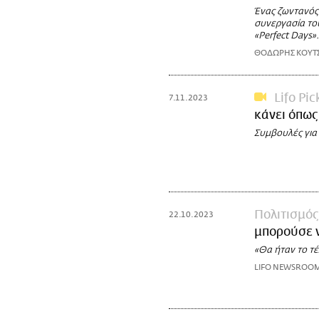
Ένας ζωντανός 
συνεργασία το
«Perfect Days».
ΘΟΔΩΡΗΣ ΚΟΥΤ
Lifo Pic
7.11.2023
κάνει όπως
Συμβουλές για
Πολιτισμός
22.10.2023
μπορούσε ν
«Θα ήταν το τ
LIFO NEWSROO