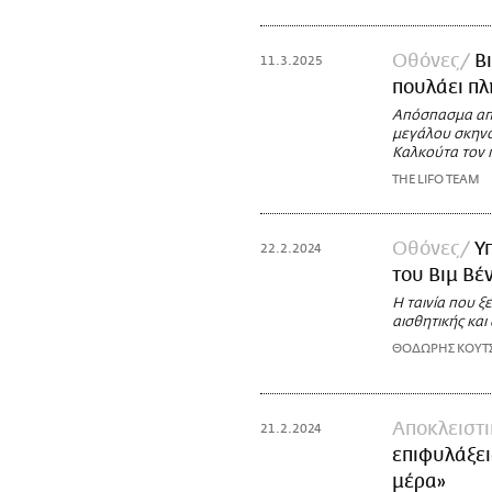
Οθόνες
Βι
11.3.2025
πουλάει π
Απόσπασμα από
μεγάλου σκηνο
Καλκούτα τον 
THE LIFO TEAM
Οθόνες
Υ
22.2.2024
του Βιμ Βέ
Η ταινία που 
αισθητικής και
ΘΟΔΩΡΗΣ ΚΟΥΤ
Αποκλειστ
21.2.2024
επιφυλάξει
μέρα»