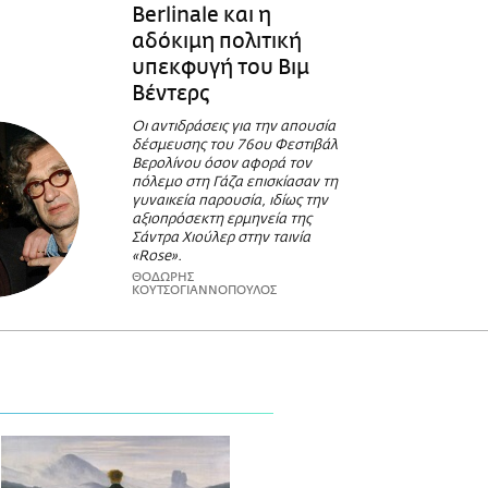
Berlinale και η
αδόκιμη πολιτική
υπεκφυγή του Βιμ
Βέντερς
Οι αντιδράσεις για την απουσία
δέσμευσης του 76oυ Φεστιβάλ
Βερολίνου όσον αφορά τον
πόλεμο στη Γάζα επισκίασαν τη
γυναικεία παρουσία, ιδίως την
αξιοπρόσεκτη ερμηνεία της
Σάντρα Χιούλερ στην ταινία
«Rose».
ΘΟΔΩΡΗΣ
ΚΟΥΤΣΟΓΙΑΝΝΟΠΟΥΛΟΣ