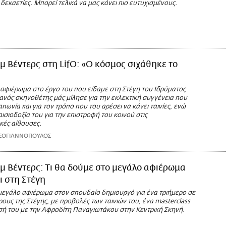
εκαετίες. Μπορεί τελικά να μας κάνει πιο ευτυχισμένους.
ιμ Βέντερς στη LifO: «O κόσμος σιχάθηκε το
αφιέρωμα στο έργο του που είδαμε στη Στέγη του Ιδρύματος
ανός σκηνοθέτης μάς μίλησε για την εκλεκτική συγγένεια που
απωνία και για τον τρόπο που του αρέσει να κάνει ταινίες, ενώ
ισιοδοξία του για την επιστροφή του κοινού στις
κές αίθουσες.
ΣΟΓΙΑΝΝΟΠΟΥΛΟΣ
ιμ Βέντερς: Τι θα δούμε στο μεγάλο αφιέρωμα
ι στη Στέγη
μεγάλο αφιέρωμα στον σπουδαίο δημιουργό για ένα τριήμερο σε
ους της Στέγης, με προβολές των ταινιών του, ένα masterclass
ησή του με την Αφροδίτη Παναγιωτάκου στην Κεντρική Σκηνή.