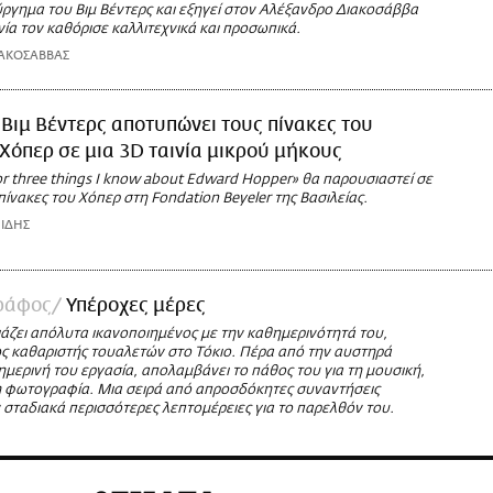
ύργημα του Βιμ Βέντερς και εξηγεί στον Αλέξανδρο Διακοσάββα
νία τον καθόρισε καλλιτεχνικά και προσωπικά.
ΑΚΟΣΑΒΒΑΣ
 Βιμ Βέντερς αποτυπώνει τους πίνακες του
Χόπερ σε μια 3D ταινία μικρού μήκους
or three things I know about Edward Hopper» θα παρουσιαστεί σε
πίνακες του Χόπερ στη Fondation Beyeler της Βασιλείας.
ΙΔΗΣ
ράφος
Υπέροχες μέρες
ιάζει απόλυτα ικανοποιημένος με την καθημερινότητά του,
ς καθαριστής τουαλετών στο Τόκιο. Πέρα από την αυστηρά
μερινή του εργασία, απολαμβάνει το πάθος του για τη μουσική,
 τη φωτογραφία. Μια σειρά από απροσδόκητες συναντήσεις
σταδιακά περισσότερες λεπτομέρειες για το παρελθόν του.