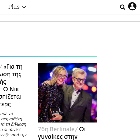
Plus
Θέματα
Συνεντεύξεις
Videos
τα
Αφιερώματα
Ζώδια
Εξομολογήσεις
Blogs
η
«Για τη
Οι Αθηναίοι
ωση της
Απώλειες
κής
Lgbtqi+
: Ο Νικ
Επιλογές
σπίζεται
τερς
ευσε να
ν σκηνοθέτη
τά τη δήλωση
76η Berlinale
Οι
ι οι ταινίες
ν έξω από την
γυναίκες στην