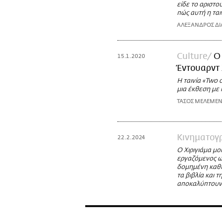
είδε το αριστο
πώς αυτή η ται
ΑΛΕΞΑΝΔΡΟΣ ΔΙ
Culture
Ο
15.1.2020
Έντουαρντ 
Η ταινία «Two 
μια έκθεση με 
ΤΑΣΟΣ ΜΕΛΕΜΕΝ
Κινηματογ
22.2.2024
Ο Xιριγιάμα μο
εργαζόμενος ω
δομημένη καθη
τα βιβλία και
αποκαλύπτουν 