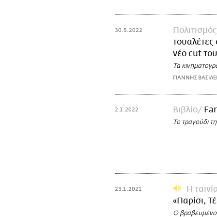
Πολιτισμός
30.5.2022
τουαλέτες 
νέο cut του
Τα κινηματογρ
ΓΙΑΝΝΗΣ ΒΑΣΙΛΕ
Βιβλίο
Fa
2.1.2022
Το τραγούδι τη
Η ταινί
23.1.2021
«Παρίσι, Τ
Ο βραβευμένος