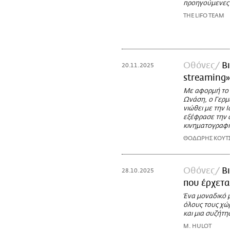
προηγούμενες δ
THE LIFO TEAM
Οθόνες
Β
20.11.2025
streaming»
Με αφορμή το 
Ωνάση, ο Γερμ
νιώθει με την Ι
εξέφρασε την α
κινηματογραφι
ΘΟΔΩΡΗΣ ΚΟΥΤ
Οθόνες
Β
28.10.2025
που έρχετα
Ένα μοναδικό 
όλους τους χώρ
και μια συζήτ
M. HULOT