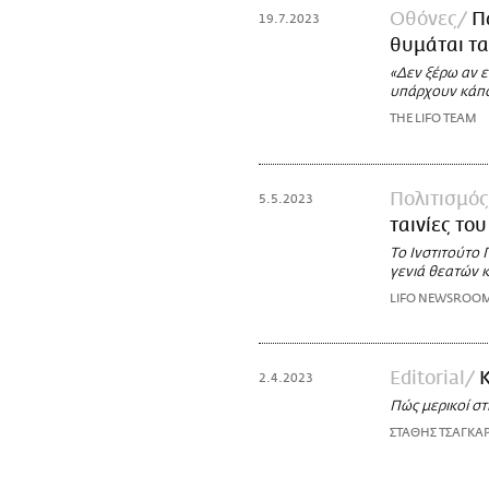
Οθόνες
Π
19.7.2023
θυμάται τα
«Δεν ξέρω αν ε
υπάρχουν κάπο
THE LIFO TEAM
Πολιτισμός
5.5.2023
ταινίες του
Το Ινστιτούτο
γενιά θεατών κ
LIFO NEWSROO
Εditorial
Κ
2.4.2023
Πώς μερικοί στ
ΣΤΑΘΗΣ ΤΣΑΓΚΑ