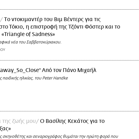
Tο ντοκιμαντέρ του Βιμ Βέντερς για τις
στο Τόκιο, η επιστροφή της Τζόντι Φόστερ και το
 «Triangle of Sadness»
αφικά νέα του Σαββατοκύριακου.
ΙΟΥ
raway_So_Close* Aπό τον Πάνο Μιχαήλ
ς παιδικής ηλικίας, του Peter Handke
α της ζωής μου
Ο Βασίλης Κεκάτος για το
έξας»
 σκηνοθέτης και σεναριογράφος θυμάται την πρώτη φορά που