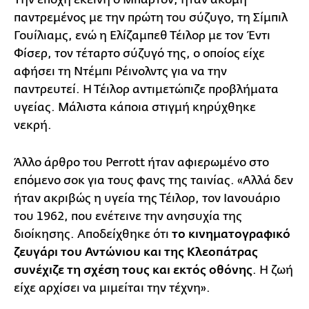
παντρεμένος με την πρώτη του σύζυγο, τη Σίμπιλ
Γουίλιαμς, ενώ η Ελίζαμπεθ Τέιλορ με τον Έντι
Φίσερ, τον τέταρτο σύζυγό της, ο οποίος είχε
αφήσει τη Ντέμπι Ρέινολντς για να την
παντρευτεί. Η Τέιλορ αντιμετώπιζε προβλήματα
υγείας. Μάλιστα κάποια στιγμή κηρύχθηκε
νεκρή.
Άλλο άρθρο του Perrott ήταν αφιερωμένο στο
επόμενο σοκ για τους φανς της ταινίας. «Αλλά δεν
ήταν ακριβώς η υγεία της Τέιλορ, τον Ιανουάριο
του 1962, που ενέτεινε την ανησυχία της
διοίκησης. Αποδείχθηκε ότι
το κινηματογραφικό
ζευγάρι του Αντώνιου και της Κλεοπάτρας
συνέχιζε τη σχέση τους και εκτός οθόνης
. Η ζωή
είχε αρχίσει να μιμείται την τέχνη».