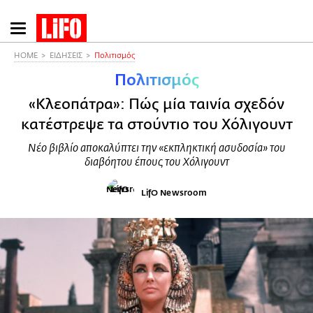
Παράκαμψη
προς
το
HOME
ΕΙΔΗΣΕΙΣ
Πολιτισμός
κυρίως
Πολιτισμός
περιεχόμενο
«Κλεοπάτρα»: Πώς μία ταινία σχεδόν
κατέστρεψε τα στούντιο του Χόλιγουντ
Νέο βιβλίο αποκαλύπτει την «εκπληκτική ασυδοσία» του
διαβόητου έπους του Χόλιγουντ
LifO Newsroom