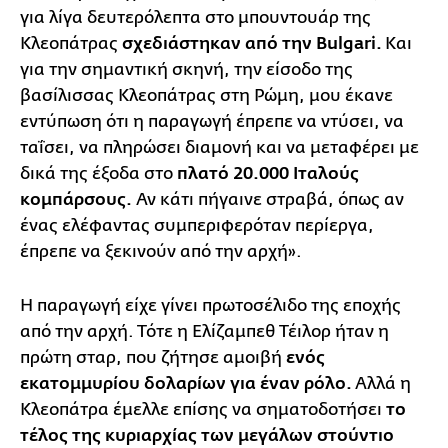
για λίγα δευτερόλεπτα στο μπουντουάρ της
Κλεοπάτρας
σχεδιάστηκαν από την Bulgari.
Και
για την σημαντική σκηνή, την είσοδο της
βασίλισσας Κλεοπάτρας στη Ρώμη, μου έκανε
εντύπωση ότι η παραγωγή έπρεπε να ντύσει, να
ταΐσει, να πληρώσει διαμονή και να μεταφέρει με
δικά της έξοδα στο
πλατό 20.000 Ιταλούς
κομπάρσους.
Αν κάτι πήγαινε στραβά, όπως αν
ένας ελέφαντας συμπεριφερόταν περίεργα,
έπρεπε να ξεκινούν από την αρχή».
Η παραγωγή είχε γίνει πρωτοσέλιδο της εποχής
από την αρχή. Τότε η Ελίζαμπεθ Τέιλορ ήταν η
πρώτη σταρ, που ζήτησε αμοιβή
ενός
εκατομμυρίου δολαρίων για έναν ρόλο.
Αλλά η
Κλεοπάτρα έμελλε επίσης να σηματοδοτήσει
το
τέλος της κυριαρχίας των μεγάλων στούντιο