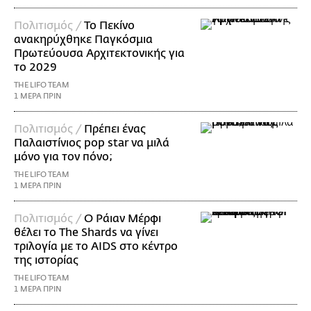
Πολιτισμός /
Το Πεκίνο
ανακηρύχθηκε Παγκόσμια
Πρωτεύουσα Αρχιτεκτονικής για
το 2029
THE LIFO TEAM
1 ΜΕΡΑ ΠΡΙΝ
Πολιτισμός /
Πρέπει ένας
Παλαιστίνιος pop star να μιλά
μόνο για τον πόνο;
THE LIFO TEAM
1 ΜΕΡΑ ΠΡΙΝ
Πολιτισμός /
Ο Ράιαν Μέρφι
θέλει το The Shards να γίνει
τριλογία με το AIDS στο κέντρο
της ιστορίας
THE LIFO TEAM
1 ΜΕΡΑ ΠΡΙΝ