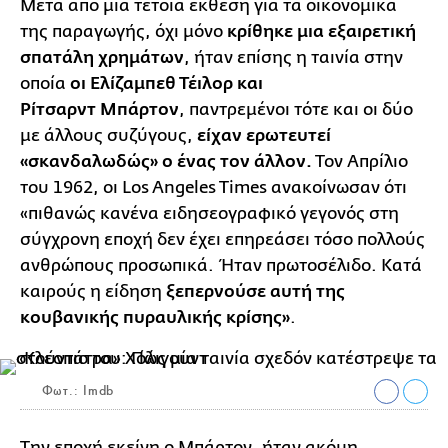
Μετά από μια τέτοια έκθεση για τα οικονομικά
της παραγωγής, όχι μόνο
κρίθηκε μια εξαιρετική
σπατάλη χρημάτων
, ήταν επίσης η ταινία στην
οποία
οι Ελίζαμπεθ Τέιλορ και
Ρίτσαρντ Μπάρτον
, παντρεμένοι τότε και οι δύο
με άλλους συζύγους,
είχαν ερωτευτεί
«σκανδαλωδώς» ο ένας τον άλλον.
Τον Απρίλιο
του 1962, οι Los Angeles Times ανακοίνωσαν ότι
«πιθανώς κανένα ειδησεογραφικό γεγονός στη
σύγχρονη εποχή δεν έχει επηρεάσει τόσο πολλούς
ανθρώπους προσωπικά. Ήταν πρωτοσέλιδο. Κατά
καιρούς η είδηση
ξεπερνούσε αυτή της
κουβανικής πυραυλικής κρίσης»
.
Φωτ.: Imdb
Την εποχή εκείνη ο Μπάρτον, ήταν ακόμη