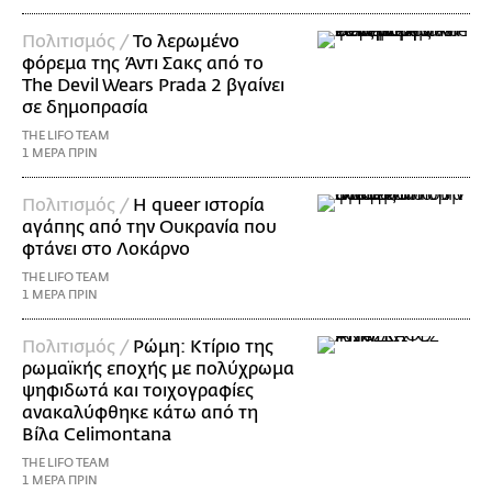
Πολιτισμός /
Το λερωμένο
φόρεμα της Άντι Σακς από το
The Devil Wears Prada 2 βγαίνει
σε δημοπρασία
THE LIFO TEAM
1 ΜΕΡΑ ΠΡΙΝ
Πολιτισμός /
Η queer ιστορία
αγάπης από την Ουκρανία που
φτάνει στο Λοκάρνο
THE LIFO TEAM
1 ΜΕΡΑ ΠΡΙΝ
Πολιτισμός /
Ρώμη: Κτίριο της
ρωμαϊκής εποχής με πολύχρωμα
ψηφιδωτά και τοιχογραφίες
ανακαλύφθηκε κάτω από τη
Βίλα Celimontana
THE LIFO TEAM
1 ΜΕΡΑ ΠΡΙΝ