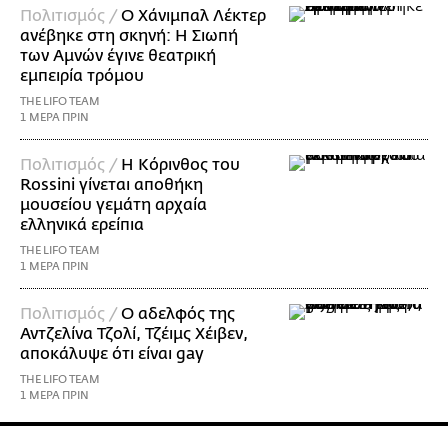
Πολιτισμός /
Ο Χάνιμπαλ Λέκτερ
ανέβηκε στη σκηνή: Η Σιωπή
των Αμνών έγινε θεατρική
εμπειρία τρόμου
THE LIFO TEAM
1 ΜΕΡΑ ΠΡΙΝ
Πολιτισμός /
Η Κόρινθος του
Rossini γίνεται αποθήκη
μουσείου γεμάτη αρχαία
ελληνικά ερείπια
THE LIFO TEAM
1 ΜΕΡΑ ΠΡΙΝ
Πολιτισμός /
Ο αδελφός της
Αντζελίνα Τζολί, Τζέιμς Χέιβεν,
αποκάλυψε ότι είναι gay
THE LIFO TEAM
1 ΜΕΡΑ ΠΡΙΝ