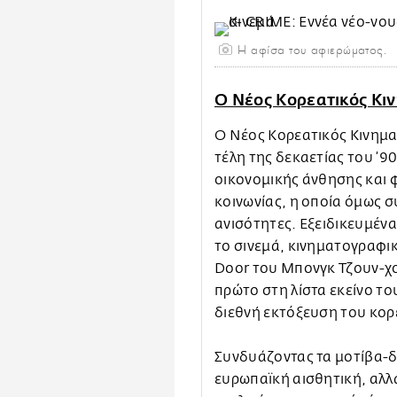
Η αφίσα του αφιερώματος.
Ο Νέος Κορεατικός Κ
Ο Νέος Κορεατικός Κινημα
τέλη της δεκαετίας του ’9
οικονομικής άνθησης και 
κοινωνίας, η οποία όμως 
ανισότητες. Εξειδικευμένα
το σινεμά, κινηματογραφικ
Door του Μπονγκ Τζουν-χο
πρώτο στη λίστα εκείνο τ
διεθνή εκτόξευση του κορ
Συνδυάζοντας τα μοτίβα-δά
ευρωπαϊκή αισθητική, αλλ