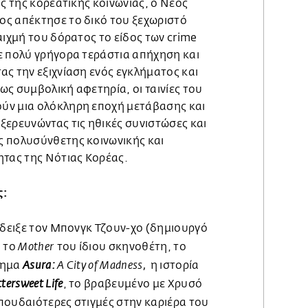
ις της κορεατικής κοινωνίας, ο Νέος
ς απέκτησε το δικό του ξεχωριστό
αιχμή του δόρατος το είδος των crime
ε πολύ γρήγορα τεράστια απήχηση και
ς την εξιχνίαση ενός εγκλήματος και
ς συμβολική αφετηρία, οι ταινίες του
ύν μια ολόκληρη εποχή μετάβασης και
ξερευνώντας τις ηθικές συνιστώσες και
 πολυσύνθετης κοινωνικής και
ητας της Νότιας Κορέας.
ς:
δειξε τον Μπονγκ Τζουν-χο (δημιουργό
ι το
του ίδιου σκηνοθέτη, το
Mother
νημα
η ιστορία
Asura:
A City of Madness,
, το βραβευμένο με Χρυσό
ttersweet Life
σπουδαιότερες στιγμές στην καριέρα του