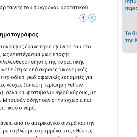
infl
περι
Το θ
ινηματογράφος
της 
τογράφος έκανε την εμφάνισή του στα
0, ως επιστέγασμα μιας εποχής
φιλελευθεροποίησης της κορεατικής
συνοδεύτηκε από ακραίες οικονομικές
 περιοδικά, ραδιοφωνικές εκπομπές για
ές λέσχες (όπως η περίφημη Yellow
), αλλά και φεστιβάλ υψηλού κύρους, με
ου Μπουσάν οδήγησαν στην εγχώρια και
εατικού σινεμά.
νεια από το αμερικανικό σινεμά και την
ά με το βλέμμα στραμμένο στις αθέατες