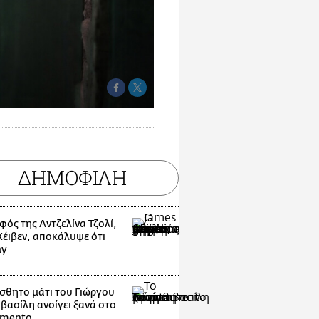
ΔΗΜΟΦΙΛΗ
φός της Αντζελίνα Τζολί,
 Χέιβεν, αποκάλυψε ότι
ay
ίσθητο μάτι του Γιώργου
βασίλη ανοίγει ξανά στο
amento