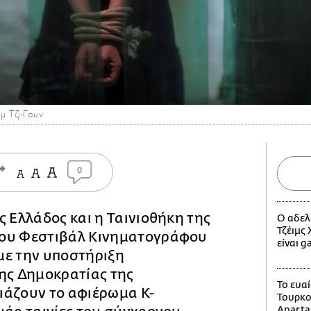
μ Τζι-Γουν
0
ς Ελλάδος και η Ταινιοθήκη της
Ο αδελ
Τζέιμς
ου Φεστιβάλ Κινηματογράφου
είναι g
με την υποστήριξη
ης Δημοκρατίας της
Το ευα
ιάζουν το αφιέρωμα K-
Τουρκο
Apart