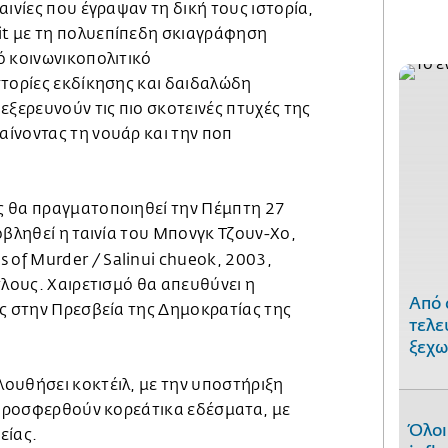
αινίες που έγραψαν τη δική τους ιστορία,
t με τη πολυεπίπεδη σκιαγράφηση
ό κοινωνικοπολιτικό
στορίες εκδίκησης και δαιδαλώδη
εξερευνούν τις πιο σκοτεινές πτυχές της
ίνοντας τη νουάρ και την ποπ
ς θα πραγματοποιηθεί την Πέμπτη 27
οβληθεί η ταινία του Μπονγκ Τζουν-Χο,
 of Murder / Salinui chueok, 2003,
τλους. Χαιρετισμό θα απευθύνει η
Από 
ας στην Πρεσβεία της Δημοκρατίας της
τελε
ξεχω
ουθήσει κοκτέιλ, με την υποστήριξη
α προσφερθούν κορεάτικα εδέσματα, με
Όλοι
είας.