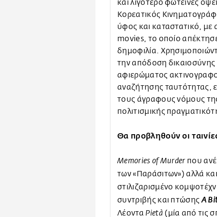
και λιγότερο φωτεινές όψε
Κορεατικός Κινηματογράφο
ύφος και καταστατικό, με 
movies, το οποίο απέκτησ
δημοφιλία. Χρησιμοποιώντα
την απόδοση δικαιοσύνης ω
αφιερώματος ακτινογραφο
αναζήτησης ταυτότητας, ε
τους άγραφους νόμους της
πολιτισμικής πραγματικότ
Θα προβληθούν οι ταινίε
που ανέ
Memories of Murder
των «Παράσιτων») αλλά κα
στιλιζαρισμένο κομψοτέχ
συντριβής και πτώσης
A Bi
Λέοντα
(μία από τις 
Pietà