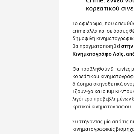
Crime: εννέα νο
κορεατικού σινε
Το αφιέρωμα, που απευθύν
crime αλλά και σε όσους θ
δημοφιλή κινηματογραφικά 
στην
θα πραγματοποιηθεί
Κινηματογράφο Λαΐς, από
Θα προβληθούν 9 ταινίες
κορεάτικου κινηματογράφο
διάσημα σκηνοθετικά ονό
Τζουν-χο και ο Κιμ Κι-ντο
λιγότερο προβεβλημένων 
κριτικοί
κινηματογράφου.
Συστήνοντας μία από τις π
κινηματογραφικές βιομηχα