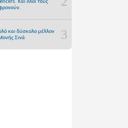
uencers. Και όλοι τους
φρονούν.
ολό και δύσκολο μέλλον
Μονής Σινά