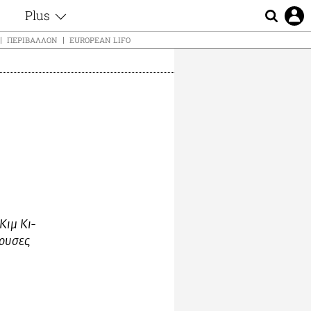
Plus
ς
Θέματα
ΠΕΡΙΒΆΛΛΟΝ
EUROPEAN LIFO
Συνεντεύξεις
ς
Videos
τα
Αφιερώματα
t
Ζώδια
Εξομολογήσεις
Blogs
μη
Οι Αθηναίοι
ς
Απώλειες
Lgbtqi+
Επιλογές
Κιμ Κι-
ζουσες