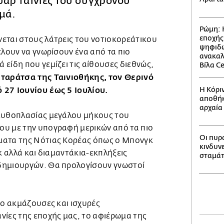
υάρ ταινίες του σύγχρονου
μά.
Ρώμη: 
εποχής
εται στους λάτρεις του νοτιοκορεάτικου
ψηφιδω
έλουν να γνωρίσουν ένα από τα πιο
ανακαλ
είδη που γεμίζει τις αίθουσες διεθνώς,
Βίλα C
 ταράτσα της Ταινιοθήκης, τον Θερινό
 27 Ιουνίου έως 5 Ιουλίου.
Η Κόριν
αποθήκ
αρχαία 
 μυθοπλασίας μεγάλου μήκους του
υ με την υπογραφή μερικών από τα πιο
Οι πυρ
ματα της Νότιας Κορέας όπως ο Μπονγκ
κινδυν
υκ αλλά και διαμαντάκια-εκπλήξεις
σταμάτ
δημιουργών. Θα προλογίσουν γνωστοί
ιο ακμάζουσες και ισχυρές
νίες της εποχής μας, το αφιέρωμα της