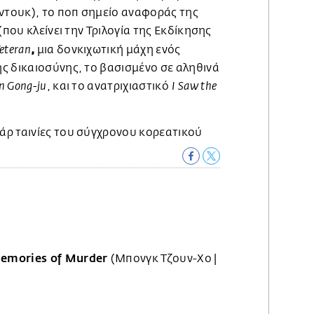
-ντουκ), το ποπ σημείο αναφοράς της
(που κλείνει την Τριλογία της Εκδίκησης
,
μια δονκιχωτική μάχη ενός
eteran
ς δικαιοσύνης, το βασισμένο σε αληθινά
, και το ανατριχιαστικό
n Gong-ju
I Saw the
emories of Murder
(Μπονγκ Τζουν-Χο |
)