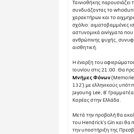
Ταινιοθήκης παρουσιάζει τ
συνδυάζοντας το whoduni
χαρακτήρων και το αιχμηρ
σχόλιο: αιματοβαμμένες ι
αστυνομικά αινίγματα που 
ανθρώπινης ψυχής, συνυφα
αισθητική.
H έναρξη του αφιερώματο
Ιουνίου στις 21:00. Θα πρ
Μνήμες Φόνων
(Memories
132’) με ελληνικούς υπότι
Jayoung Lee, Β’ Γραμματέ
Κορέας στην Ελλάδα.
Μετά την προβολή θα ακολ
του Hendrick’s Gin και θ
την υποστήριξη της Πρεσβ