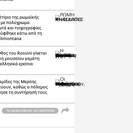
Κτίριο της ρωμαϊκής
 με πολύχρωμα
τά και τοιχογραφίες
ύφθηκε κάτω από τη
elimontana
θος του Rossini γίνεται
η μουσείου γεμάτη
ελληνικά ερείπια
αμίδες της Μερόης
εύουν, καθώς ο πόλεμος
ησε τη συντήρησή τους
ΤΑ ΔΗΜΟΦΙΛΗ 30 ΗΜΕΡΩΝ