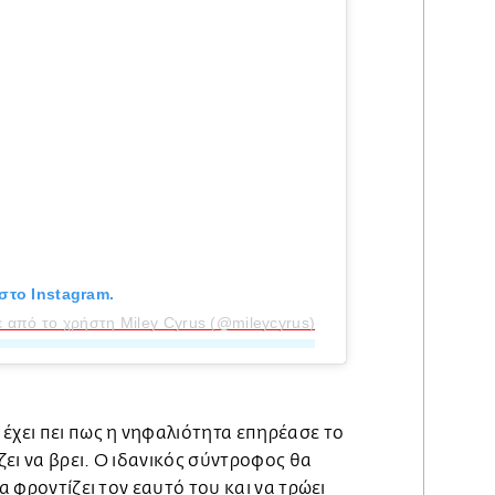
στο Instagram.
 από το χρήστη Miley Cyrus (@mileycyrus)
έχει πει πως η νηφαλιότητα επηρέασε το
ει να βρει. Ο ιδανικός σύντροφος θα
να φροντίζει τον εαυτό του και να τρώει