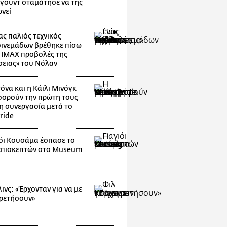
ιγουντ σταμάτησε να της
νεί
ας παλιός τεχνικός
ινεμάδων βρέθηκε πίσω
ς IMAX προβολές της
ειας» του Νόλαν
όνα και η Κάιλι Μινόγκ
ορούν την πρώτη τους
η συνεργασία μετά το
ride
ιόι Κουσάμα έσπασε το
επισκεπτών στο Museum
g
ινς: «Έρχονταν για να με
ρετήσουν»