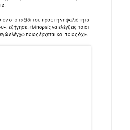
δια.
ιον στο ταξίδι του προς τη νηφαλιότητα
υ», εξήγησε. «Μπορείς να ελέγξεις ποιοι
γώ ελέγχω ποιος έρχεται και ποιος όχι».