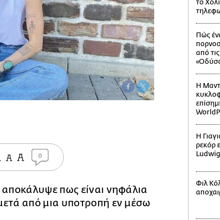
το Χόλ
τηλεφω
Πώς έν
πορνοσ
από τι
«Οδύσσ
Η Μαντ
κυκλοφ
επίσημ
WorldP
Η Γιαγ
ρεκόρ 
Ludwi
0
Φιλ Κόλ
αποκάλυψε πως είναι νηφάλια
αποχαι
μετά από μια υποτροπή εν μέσω