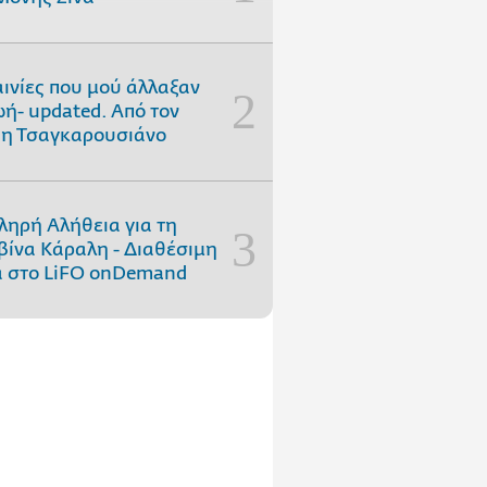
αινίες που μού άλλαξαν
ωή- updated. Aπό τον
η Τσαγκαρουσιάνο
ληρή Αλήθεια για τη
ίνα Κάραλη - Διαθέσιμη
 στo LiFO onDemand