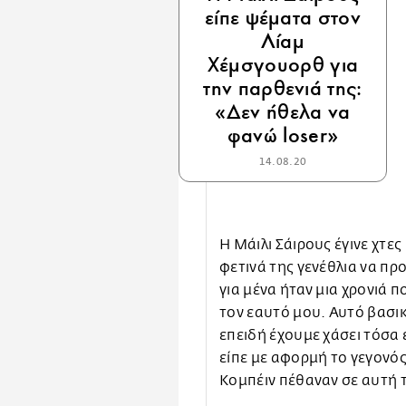
είπε ψέματα στον
Λίαμ
Χέμσγουορθ για
την παρθενιά της:
«Δεν ήθελα να
φανώ loser»
14.08.20
Η Μάιλι Σάιρους έγινε χτε
φετινά της γενέθλια να προ
για μένα ήταν μια χρονιά
τον εαυτό μου. Αυτό βασικ
επειδή έχουμε χάσει τόσα 
είπε με αφορμή το γεγονός
Κομπέιν πέθαναν σε αυτή τ