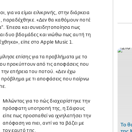
, για να είμαι ειλικρινής, στην διάρκεια
, παραδέχθηκε. «Δεν θα καθόμουν ποτέ
α". Έπεσα και συνειδητοποίησα πως
και δυο βδομάδες και νιώθω πως αυτή τη
χθηκα», είπε στο Apple Music 1.
ίλησε επίσης για τα προβλήματα με το
 που προκύπτουν από τις αποφάσεις που
ό την επήρεια του ποτού. «Δεν έχω
 πρόβλημα με τι αποφάσεις που παίρνω
ίπε.
Μιλώντας για το πώς διαχειρίστηκε την
πρόσφατη υποτροπή της, η Σάιρους
είπε πως προσπαθεί να ιχνηλατήσει την
απόφαση να πιει, αντί να τα βάζει με
Το θ
τον εαυτό της.
της 