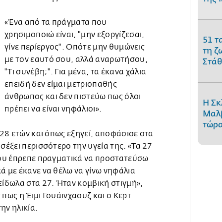
«Ένα από τα πράγματα που
χρησιμοποιώ είναι, "μην εξοργίζεσαι,
51 τ
γίνε περίεργος". Οπότε μην θυμώνεις
τη ζ
με τον εαυτό σου, αλλά αναρωτήσου,
Στάθ
"Τι συνέβη;". Για μένα, τα έκανα χάλια
επειδή δεν είμαι μετριοπαθής
άνθρωπος και δεν πιστεύω πως όλοι
Η Σκ
πρέπει να είναι νηφάλιοι».
Μαλβ
τώρα
ς 28 ετών και όπως εξηγεί, αποφάσισε στα
σέξει περισσότερο την υγεία της. «Τα 27
 που έπρεπε πραγματικά να προστατεύσω
ά με έκανε να θέλω να γίνω νηφάλια
είδωλα στα 27. Ήταν κομβική στιγμή»,
 πως η Έιμι Γουάινχαουζ και ο Κερτ
ην ηλικία.