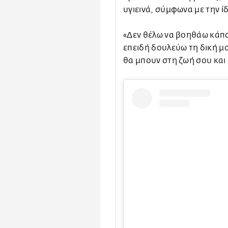
υγιεινά, σύμφωνα με την ί
«Δεν θέλω να βοηθάω κάπο
επειδή δουλεύω τη δική μο
θα μπουν στη ζωή σου και ε