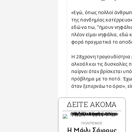
«Εγώ, όπως πολλοί άνθρωποι
της πανδημίας κατέρρευα»
εδώ να πω, "ήμουν νηφάλι
πλέον είμαι νηφάλια, εδώ 
φορά πραγματικά το αποδέ
Η 28χρονη τραγουδίστρια μ
αλκοόλ και τις δυσκολίες
παίρνει όταν βρίσκεται υπ
πρόβλημα με το ποτό. Έχω
όταν ξεπερνάω το όριο», ε
ΔΕΙΤΕ ΑΚΟΜΑ
ΠΟΛΙΤΙΣΜΟΣ
Η Μάιλι Σάιρους