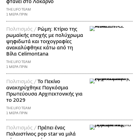
φτάνει στο Λοκάρνο
THE LIFO TEAM
1 ΜΕΡΑ ΠΡΙΝ
Πολιτισμός /
Ρώμη: Κτίριο της
ρωμαϊκής εποχής με πολύχρωμα
ψηφιδωτά και τοιχογραφίες
ανακαλύφθηκε κάτω από τη
Βίλα Celimontana
THE LIFO TEAM
1 ΜΕΡΑ ΠΡΙΝ
Πολιτισμός /
Το Πεκίνο
ανακηρύχθηκε Παγκόσμια
Πρωτεύουσα Αρχιτεκτονικής για
το 2029
THE LIFO TEAM
1 ΜΕΡΑ ΠΡΙΝ
Πολιτισμός /
Πρέπει ένας
Παλαιστίνιος pop star να μιλά