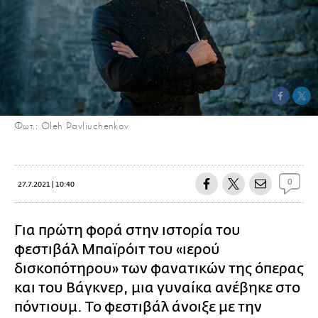
Φωτ.: Oleh Pavliuchenkov
0
27.7.2021 | 10:40
Για πρώτη φορά στην ιστορία του
φεστιβάλ Μπαϊρόιτ του «ιερού
δισκοπότηρου» των φανατικών της όπερας
και του Βάγκνερ, μια γυναίκα ανέβηκε στο
πόντιουμ. Το φεστιβάλ άνοιξε με την