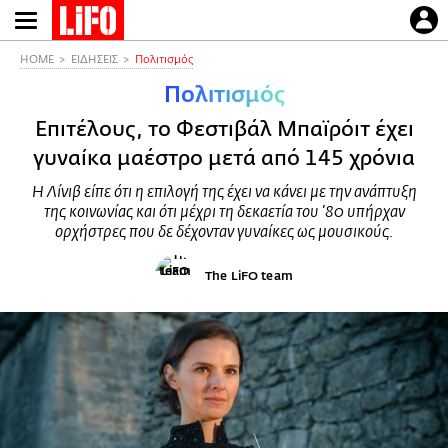
Παράκαμψη
προς
το
HOME
ΕΙΔΗΣΕΙΣ
Πολιτισμός
κυρίως
Πολιτισμός
περιεχόμενο
Επιτέλους, το Φεστιβάλ Μπαϊρόιτ έχει
γυναίκα μαέστρο μετά από 145 χρόνια
Η Λίνιβ είπε ότι η επιλογή της έχει να κάνει με την ανάπτυξη
της κοινωνίας και ότι μέχρι τη δεκαετία του ’80 υπήρχαν
ορχήστρες που δε δέχονταν γυναίκες ως μουσικούς.
The LiFO team