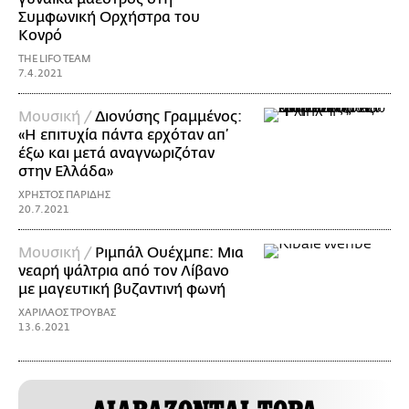
Συμφωνική Ορχήστρα του
Κονρό
THE LIFO TEAM
7.4.2021
Μουσική /
Διονύσης Γραμμένος:
«Η επιτυχία πάντα ερχόταν απ’
έξω και μετά αναγνωριζόταν
στην Ελλάδα»
ΧΡΗΣΤΟΣ ΠΑΡΙΔΗΣ
20.7.2021
Μουσική /
Ριμπάλ Ουέχμπε: Μια
νεαρή ψάλτρια από τον Λίβανο
με μαγευτική βυζαντινή φωνή
ΧΑΡΙΛΑΟΣ ΤΡΟΥΒΑΣ
13.6.2021