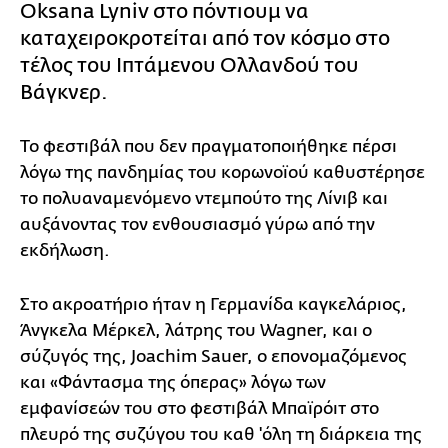
Oksana Lyniv στο πόντιουμ να
καταχειροκροτείται από τον κόσμο στο
τέλος του Ιπτάμενου Ολλανδού του
Βάγκνερ.
Το φεστιβάλ που δεν πραγματοποιήθηκε πέρσι
λόγω της πανδημίας του κορωνοϊού καθυστέρησε
το πολυαναμενόμενο ντεμπούτο της Λίνιβ και
αυξάνοντας τον ενθουσιασμό γύρω από την
εκδήλωση.
Στο ακροατήριο ήταν η Γερμανίδα καγκελάριος,
Άνγκελα Μέρκελ, λάτρης του Wagner, και ο
σύζυγός της, Joachim Sauer, ο επονομαζόμενος
και «Φάντασμα της όπερας» λόγω των
εμφανίσεών του στο φεστιβάλ Μπαϊρόιτ στο
πλευρό της συζύγου του καθ 'όλη τη διάρκεια της