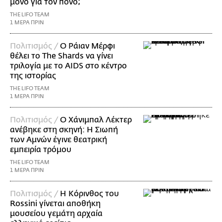
μόνο για τον πόνο;
THE LIFO TEAM
1 ΜΕΡΑ ΠΡΙΝ
Πολιτισμός /
Ο Ράιαν Μέρφι
θέλει το The Shards να γίνει
τριλογία με το AIDS στο κέντρο
της ιστορίας
THE LIFO TEAM
1 ΜΕΡΑ ΠΡΙΝ
Πολιτισμός /
Ο Χάνιμπαλ Λέκτερ
ανέβηκε στη σκηνή: Η Σιωπή
των Αμνών έγινε θεατρική
εμπειρία τρόμου
THE LIFO TEAM
1 ΜΕΡΑ ΠΡΙΝ
Πολιτισμός /
Η Κόρινθος του
Rossini γίνεται αποθήκη
μουσείου γεμάτη αρχαία