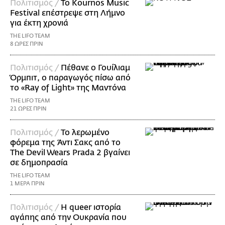
Πολιτισμός /
Το Kournos Music
Festival επέστρεψε στη Λήμνο
για έκτη χρονιά
THE LIFO TEAM
8 ΩΡΕΣ ΠΡΙΝ
Πολιτισμός /
Πέθανε ο Γουίλιαμ
Όρμπιτ, ο παραγωγός πίσω από
το «Ray of Light» της Μαντόνα
THE LIFO TEAM
21 ΩΡΕΣ ΠΡΙΝ
Πολιτισμός /
Το λερωμένο
φόρεμα της Άντι Σακς από το
The Devil Wears Prada 2 βγαίνει
σε δημοπρασία
THE LIFO TEAM
1 ΜΕΡΑ ΠΡΙΝ
Πολιτισμός /
Η queer ιστορία
αγάπης από την Ουκρανία που