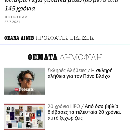
Μπαϊρόιτ έχει γυναίκα μαέστρο μετά από
ΑΜΠΑ
145 χρόνια
PRINT
THE LIFO TEAM
27.7.2021
ΠΡΟΣΦΑΤΕΣ ΕΙΔΗΣΕΙΣ
ΟΞΑΝΑ ΛΙΝΙΒ
ΔΗΜΟΦΙΛΗ
ΘΕΜΑΤΑ
Σκληρές Αλήθειες
H σκληρή
αλήθεια για τον Πάνο Βλάχο
20 χρόνια LiFO
Από όσα βιβλία
διάβασες τα τελευταία 20 χρόνια,
αυτό ξεχωρίζεις