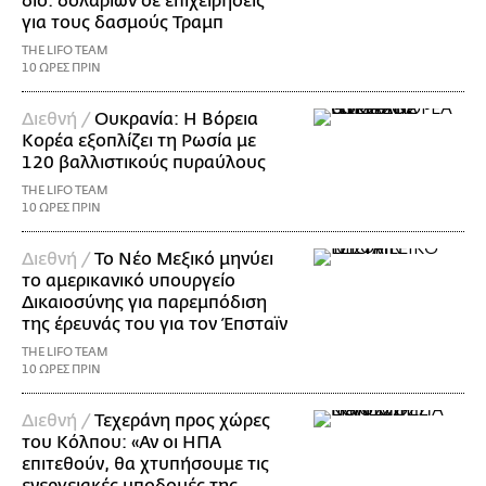
δισ. δολαρίων σε επιχειρήσεις
για τους δασμούς Τραμπ
THE LIFO TEAM
10 ΩΡΕΣ ΠΡΙΝ
Διεθνή /
Ουκρανία: Η Βόρεια
Κορέα εξοπλίζει τη Ρωσία με
120 βαλλιστικούς πυραύλους
THE LIFO TEAM
10 ΩΡΕΣ ΠΡΙΝ
Διεθνή /
Το Νέο Μεξικό μηνύει
το αμερικανικό υπουργείο
Δικαιοσύνης για παρεμπόδιση
της έρευνάς του για τον Έπσταϊν
THE LIFO TEAM
10 ΩΡΕΣ ΠΡΙΝ
Διεθνή /
Τεχεράνη προς χώρες
του Κόλπου: «Αν οι ΗΠΑ
επιτεθούν, θα χτυπήσουμε τις