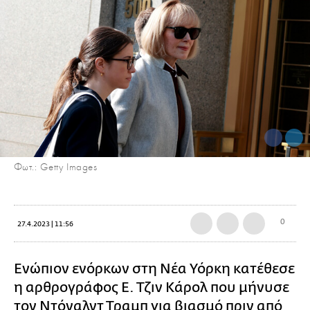
Φωτ.: Getty Images
0
27.4.2023 | 11:56
Ενώπιον ενόρκων στη Νέα Υόρκη κατέθεσε
η αρθρογράφος Ε. Τζιν Κάρολ που μήνυσε
τον
Ντόναλντ Τραμπ
για βιασμό πριν από