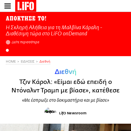
Παράκαμψη
προς
το
ΑΠΟΚΤΗΣΕ ΤΟ!
κυρίως
Η Σκληρή Αλήθεια για τη Μαλβίνα Κάραλη -
περιεχόμενο
Διαθέσιμη τώρα στo LiFO onDemand
Δείτε περισσότερα
HOME
ΕΙΔΗΣΕΙΣ
Διεθνή
Διεθνή
Τζιν Κάρολ: «Είμαι εδώ επειδή ο
Ντόναλντ Τραμπ με βίασε», κατέθεσε
«Με έσπρωξε στο δοκιμαστήριο και με βίασε»
LifO Newsroom