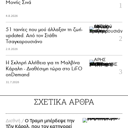
Μονής Σινά
4.8.2026
51 ταινίες που μού άλλαξαν τη ζωή-
updated. Aπό τον Στάθη
Τσαγκαρουσιάνο
2.8.2026
Η Σκληρή Αλήθεια για τη Μαλβίνα
Κάραλη - Διαθέσιμη τώρα στo LiFO
onDemand
31.7.2026
ΣΧΕΤΙΚΑ ΑΡΘΡΑ
Διεθνή /
Ο Τραμπ μπέρδεψε την
Τζιν Κάρολ, που τον κατηγορεί