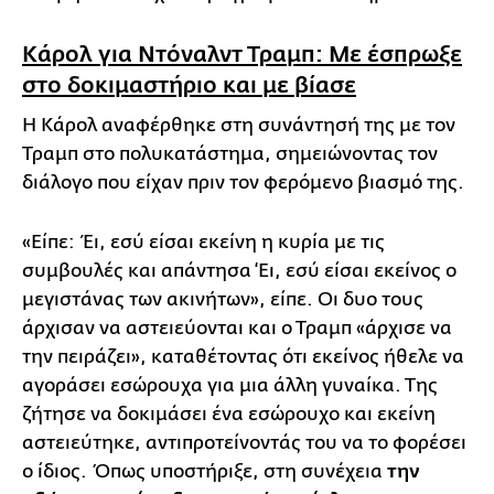
Κάρολ για Ντόναλντ Τραμπ: Με έσπρωξε
στο δοκιμαστήριο και με βίασε
Η Κάρολ αναφέρθηκε στη συνάντησή της με τον
Τραμπ στο πολυκατάστημα, σημειώνοντας τον
διάλογο που είχαν πριν τον φερόμενο βιασμό της.
«Είπε: Έι, εσύ είσαι εκείνη η κυρία με τις
συμβουλές και απάντησα ‘Ει, εσύ είσαι εκείνος ο
μεγιστάνας των ακινήτων», είπε. Οι δυο τους
άρχισαν να αστειεύονται και ο Τραμπ «άρχισε να
την πειράζει», καταθέτοντας ότι εκείνος ήθελε να
αγοράσει εσώρουχα για μια άλλη γυναίκα. Της
ζήτησε να δοκιμάσει ένα εσώρουχο και εκείνη
αστειεύτηκε, αντιπροτείνοντάς του να το φορέσει
ο ίδιος. Όπως υποστήριξε, στη συνέχεια
την