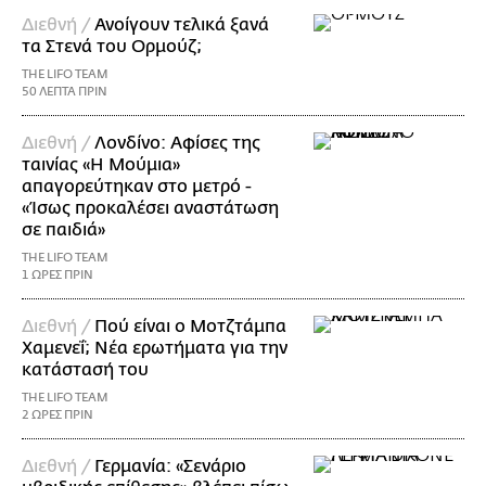
Διεθνή /
Ανοίγουν τελικά ξανά
τα Στενά του Ορμούζ;
THE LIFO TEAM
50 ΛΕΠΤΑ ΠΡΙΝ
Διεθνή /
Λονδίνο: Αφίσες της
ταινίας «Η Μούμια»
απαγορεύτηκαν στο μετρό -
«Ίσως προκαλέσει αναστάτωση
σε παιδιά»
THE LIFO TEAM
1 ΩΡΕΣ ΠΡΙΝ
Διεθνή /
Πού είναι ο Μοτζτάμπα
Χαμενεΐ; Νέα ερωτήματα για την
κατάστασή του
THE LIFO TEAM
2 ΩΡΕΣ ΠΡΙΝ
Διεθνή /
Γερμανία: «Σενάριο