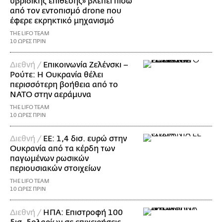
υβριδικής επίθεσης» βλέπει πίσω
από τον εντοπισμό drone που
έφερε εκρηκτικό μηχανισμό
THE LIFO TEAM
10 ΩΡΕΣ ΠΡΙΝ
Διεθνή /
Επικοινωνία Ζελένσκι –
Ρούτε: Η Ουκρανία θέλει
περισσότερη βοήθεια από το
ΝΑΤΟ στην αεράμυνα
THE LIFO TEAM
10 ΩΡΕΣ ΠΡΙΝ
Διεθνή /
ΕΕ: 1,4 δισ. ευρώ στην
Ουκρανία από τα κέρδη των
παγωμένων ρωσικών
περιουσιακών στοιχείων
THE LIFO TEAM
10 ΩΡΕΣ ΠΡΙΝ
Διεθνή /
ΗΠΑ: Επιστροφή 100