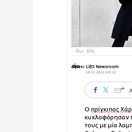
Φωτ.: EPA
LifO Newsroom
18.12.2022 | 09:22
Ο
πρίγκιπας Χάρ
κυκλοφόρησαν τ
τους με μία λα