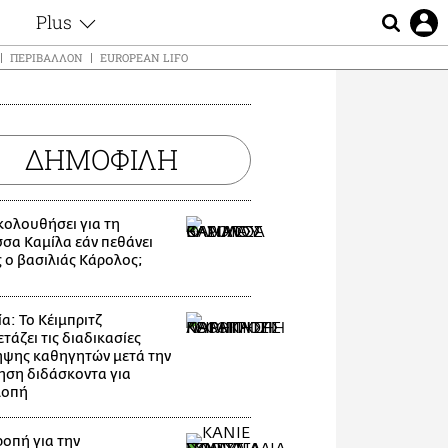
Plus
ς
Θέματα
ΠΕΡΙΒΆΛΛΟΝ
EUROPEAN LIFO
Συνεντεύξεις
ς
Videos
τα
Αφιερώματα
t
ΔΗΜΟΦΙΛΗ
Ζώδια
Εξομολογήσεις
Blogs
μη
ακολουθήσει για τη
Οι Αθηναίοι
σσα Καμίλα εάν πεθάνει
ς
 ο βασιλιάς Κάρολος;
Απώλειες
Lgbtqi+
Επιλογές
α: Το Κέιμπριτζ
τάζει τις διαδικασίες
ψης καθηγητών μετά την
ηση διδάσκοντα για
λοπή
οπή για την