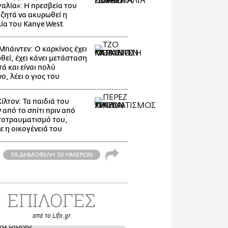
αλία»: Η πρεσβεία του
 ζητά να ακυρωθεί η
ία του Kanye West
Μπάιντεν: Ο καρκίνος έχει
θεί, έχει κάνει μετάσταση
ά και είναι πολύ
, λέει ο γιος του
ίλτον: Τα παιδιά του
 από το σπίτι πριν από
τοτραυματισμό του,
ε η οικογένειά του
ΤΑ ΔΗΜΟΦΙΛΗ 30 ΗΜΕΡΩΝ
ΕΠΙΛΟΓΕΣ
από το Lifo.gr