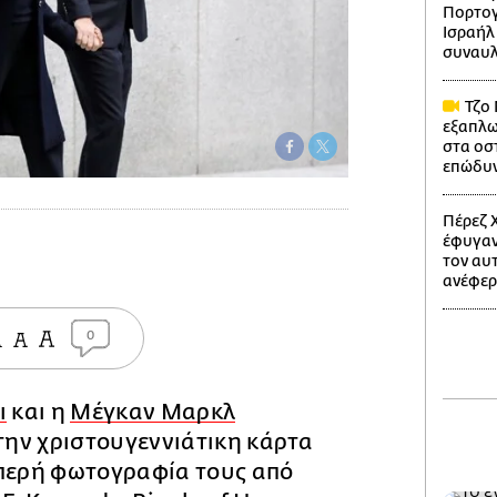
Πορτογ
Ισραήλ
συναυλ
Τζο 
εξαπλω
στα οστ
επώδυνο
Πέρεζ Χ
έφυγαν
τον αυ
ανέφερ
0
ι
και η
Μέγκαν Μαρκλ
ην χριστουγεννιάτικη κάρτα
μπερή φωτογραφία τους από