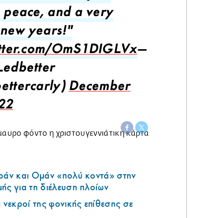
, peace, and a very
new years!"
itter.com/OmS1DIGLVx
—
Ledbetter
ettercarly)
December
22
Ιράν και Ομάν «πολύ κοντά» στην
ής για τη διέλευση πλοίων
ι νεκροί της φονικής επίθεσης σε