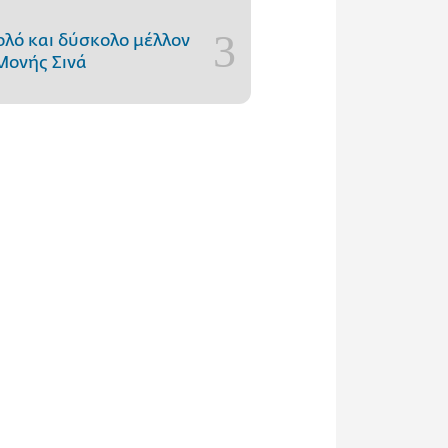
ολό και δύσκολο μέλλον
Μονής Σινά