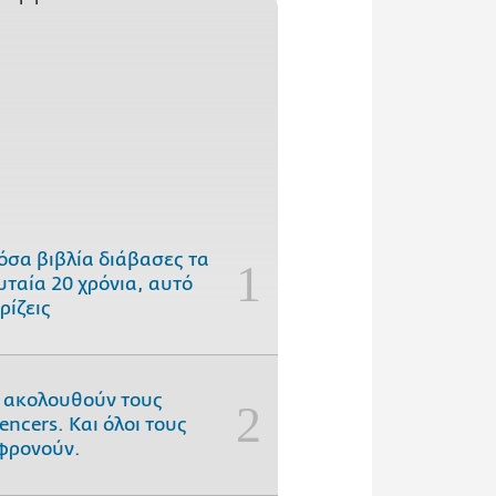
όσα βιβλία διάβασες τα
υταία 20 χρόνια, αυτό
ρίζεις
 ακολουθούν τους
uencers. Και όλοι τους
φρονούν.