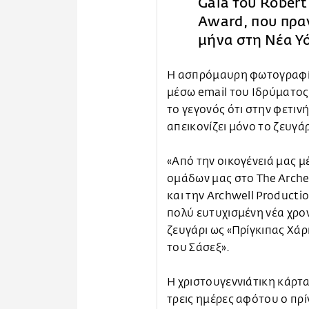
Gala του Robert
Award, που πρα
μήνα στη Νέα Υ
Η ασπρόμαυρη φωτογραφία
μέσω email του Ιδρύματος
το γεγονός ότι στην φετιν
απεικονίζει μόνο το ζευγάρι
«Από την οικογένειά μας μέ
ομάδων μας στο The Arche
και την Archwell Productio
πολύ ευτυχισμένη νέα χρο
ζευγάρι ως «Πρίγκιπας Χάρ
του Σάσεξ».
Η χριστουγεννιάτικη κάρτ
τρεις ημέρες αφότου ο πρί