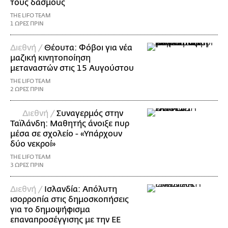
τους δασμούς
THE LIFO TEAM
1 ΩΡΕΣ ΠΡΙΝ
Διεθνή /
Θέουτα: Φόβοι για νέα
μαζική κινητοποίηση
μεταναστών στις 15 Αυγούστου
THE LIFO TEAM
2 ΩΡΕΣ ΠΡΙΝ
Διεθνή /
Συναγερμός στην
Ταϊλάνδη: Μαθητής άνοιξε πυρ
μέσα σε σχολείο - «Υπάρχουν
δύο νεκροί»
THE LIFO TEAM
3 ΩΡΕΣ ΠΡΙΝ
Διεθνή /
Ισλανδία: Απόλυτη
ισορροπία στις δημοσκοπήσεις
για το δημοψήφισμα
επαναπροσέγγισης με την ΕΕ