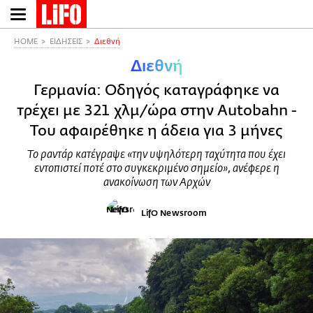
Παράκαμψη
προς
το
HOME
ΕΙΔΗΣΕΙΣ
Διεθνή
κυρίως
Διεθνή
περιεχόμενο
Γερμανία: Οδηγός καταγράφηκε να
τρέχει με 321 χλμ/ώρα στην Autobahn -
Του αφαιρέθηκε η άδεια για 3 μήνες
Το ραντάρ κατέγραψε «την υψηλότερη ταχύτητα που έχει
εντοπιστεί ποτέ στο συγκεκριμένο σημείο», ανέφερε η
ανακοίνωση των Αρχών
LifO Newsroom