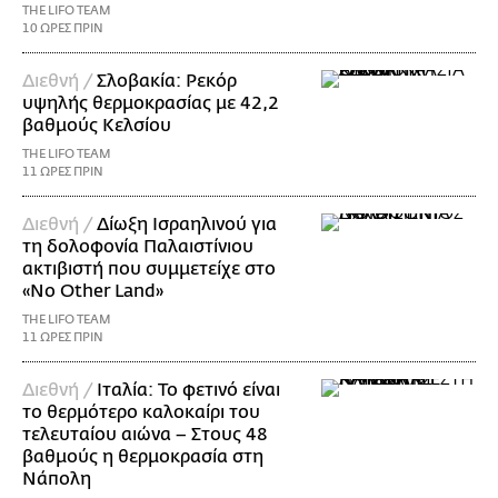
THE LIFO TEAM
10 ΩΡΕΣ ΠΡΙΝ
Διεθνή /
Σλοβακία: Ρεκόρ
υψηλής θερμοκρασίας με 42,2
βαθμούς Κελσίου
THE LIFO TEAM
11 ΩΡΕΣ ΠΡΙΝ
Διεθνή /
Δίωξη Ισραηλινού για
τη δολοφονία Παλαιστίνιου
ακτιβιστή που συμμετείχε στο
«No Other Land»
THE LIFO TEAM
11 ΩΡΕΣ ΠΡΙΝ
Διεθνή /
Ιταλία: Το φετινό είναι
το θερμότερο καλοκαίρι του
τελευταίου αιώνα – Στους 48
βαθμούς η θερμοκρασία στη
Νάπολη