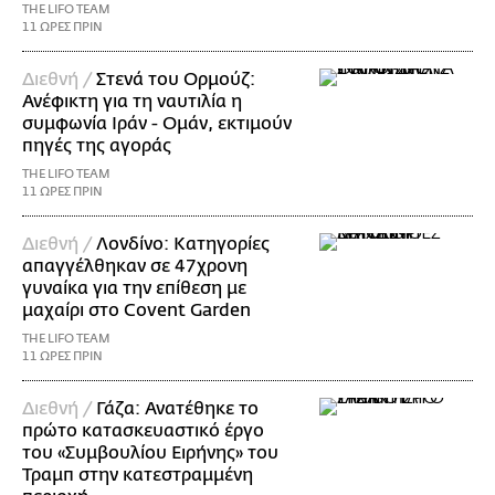
THE LIFO TEAM
11 ΩΡΕΣ ΠΡΙΝ
Διεθνή /
Στενά του Ορμούζ:
Ανέφικτη για τη ναυτιλία η
συμφωνία Ιράν - Ομάν, εκτιμούν
πηγές της αγοράς
THE LIFO TEAM
11 ΩΡΕΣ ΠΡΙΝ
Διεθνή /
Λονδίνο: Κατηγορίες
απαγγέλθηκαν σε 47χρονη
γυναίκα για την επίθεση με
μαχαίρι στο Covent Garden
THE LIFO TEAM
11 ΩΡΕΣ ΠΡΙΝ
Διεθνή /
Γάζα: Ανατέθηκε το
πρώτο κατασκευαστικό έργο
του «Συμβουλίου Ειρήνης» του
Τραμπ στην κατεστραμμένη