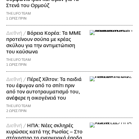
Στενά του Ορμούζ
THE LIFO TEAM
1 ΩΡΕΣ ΠΡΙΝ
Διεθνή /
Βόρεια Κορέα: Τα ΜΜΕ
προτείνουν σούπα με κρέας
σκύλου για την αντιμετώπιση
του καύσωνα
THE LIFO TEAM
1 ΩΡΕΣ ΠΡΙΝ
Διεθνή /
Πέρεζ Χίλτον: Τα παιδιά
του έφυγαν από το σπίτι πριν
από τον αυτοτραυματισμό του,
ανέφερε η οικογένειά του
THE LIFO TEAM
2 ΩΡΕΣ ΠΡΙΝ
Διεθνή /
ΗΠΑ: Nέες σκληρές
κυρώσεις κατά της Ρωσίας – Στο
στόχαστρο τα ενεργειακά έσοδα