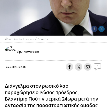
Φωτ.: Getty Images / Αρχείου
LifO Newsroom
0
26.6.2023 | 22:18
Διάγγελμα στον ρωσικό λαό
παραχώρησε ο Ρώσος πρόεδρος,
Βλαντίμιρ Πούτιν
μερικά 24ωρα μετά την
ανταρσία της παραστρατιωτικής ομάδας