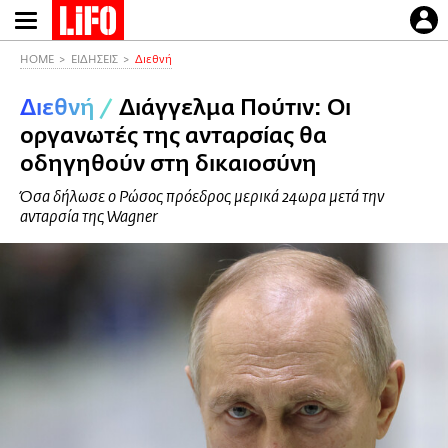
Παράκαμψη
προς
το
HOME
ΕΙΔΗΣΕΙΣ
Διεθνή
κυρίως
Διεθνή
/
Διάγγελμα Πούτιν: Οι
περιεχόμενο
οργανωτές της ανταρσίας θα
οδηγηθούν στη δικαιοσύνη
Όσα δήλωσε ο Ρώσος πρόεδρος μερικά 24ωρα μετά την
ανταρσία της Wagner