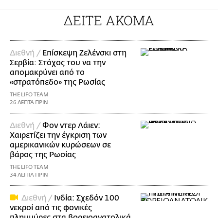
ΔΕΙΤΕ ΑΚΟΜΑ
Διεθνή /
Επίσκεψη Ζελένσκι στη
Σερβία: Στόχος του να την
απομακρύνει από το
«στρατόπεδο» της Ρωσίας
THE LIFO TEAM
26 ΛΕΠΤΑ ΠΡΙΝ
Διεθνή /
Φον ντερ Λάιεν:
Χαιρετίζει την έγκριση των
αμερικανικών κυρώσεων σε
βάρος της Ρωσίας
THE LIFO TEAM
34 ΛΕΠΤΑ ΠΡΙΝ
Διεθνή /
Ινδία: Σχεδόν 100
νεκροί από τις φονικές
πλημμύρες στα βορειοανατολικά