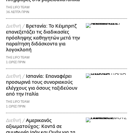
THE LIFO TEAM
36 ΛΕΠΤΑ ΠΡΙΝ
Διεθνή /
Βρετανία: Το Κέιμπριτζ
επανεξετάζει τις διαδικασίες
πρόσληψης καθηγητών μετά την
παραίτηση διδάσκοντα για
λογοκλοπή
THE LIFO TEAM
1 ΩΡΕΣ ΠΡΙΝ
Διεθνή /
Ισπανία: Επαναφέρει
προσωρινά τους συνοριακούς
ελέγχους για όσους ταξιδεύουν
από την Ιταλία
THE LIFO TEAM
1 ΩΡΕΣ ΠΡΙΝ
Διεθνή /
Αμερικανός
αξιωματούχος: Κοντά σε
συμφωνία Ιράν και Ομάν για τα