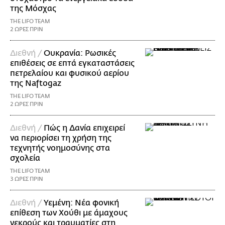
της Μόσχας
THE LIFO TEAM
2 ΩΡΕΣ ΠΡΙΝ
Διεθνή /
Ουκρανία: Ρωσικές
επιθέσεις σε επτά εγκαταστάσεις
πετρελαίου και φυσικού αερίου
της Naftogaz
THE LIFO TEAM
2 ΩΡΕΣ ΠΡΙΝ
Διεθνή /
Πώς η Δανία επιχειρεί
να περιορίσει τη χρήση της
τεχνητής νοημοσύνης στα
σχολεία
THE LIFO TEAM
3 ΩΡΕΣ ΠΡΙΝ
Διεθνή /
Υεμένη: Νέα φονική
επίθεση των Χούθι με άμαχους
νεκρούς και τραυματίες στη