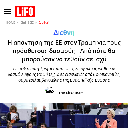
Παράκαμψη
προς
το
HOME
ΕΙΔΗΣΕΙΣ
Διεθνή
κυρίως
Διεθνή
περιεχόμενο
Η απάντηση της ΕΕ στον Τραμπ για τους
πρόσθετους δασμούς - Από πότε θα
μπορούσαν να τεθούν σε ισχύ
Η κυβέρνηση Τραμπ πρότεινε την επιβολή πρόσθετων
δασμών ύψους 10% ή 12,5% σε εισαγωγές από 60 οικονομίες,
συμπεριλαμβανομένης της Ευρωπαϊκής Ένωσης
The LiFO team