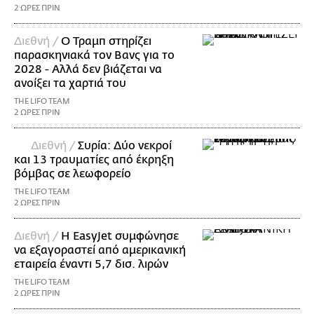
2 ΩΡΕΣ ΠΡΙΝ
Διεθνή /
Ο Τραμπ στηρίζει
παρασκηνιακά τον Βανς για το
2028 - Αλλά δεν βιάζεται να
ανοίξει τα χαρτιά του
THE LIFO TEAM
2 ΩΡΕΣ ΠΡΙΝ
Διεθνή /
Συρία: Δύο νεκροί
και 13 τραυματίες από έκρηξη
βόμβας σε λεωφορείο
THE LIFO TEAM
2 ΩΡΕΣ ΠΡΙΝ
Διεθνή /
Η EasyJet συμφώνησε
να εξαγοραστεί από αμερικανική
εταιρεία έναντι 5,7 δισ. λιρών
THE LIFO TEAM
2 ΩΡΕΣ ΠΡΙΝ