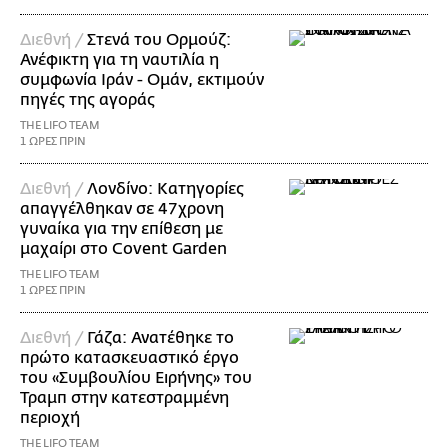
Διεθνή /
Στενά του Ορμούζ:
Ανέφικτη για τη ναυτιλία η
συμφωνία Ιράν - Ομάν, εκτιμούν
πηγές της αγοράς
THE LIFO TEAM
1 ΩΡΕΣ ΠΡΙΝ
Διεθνή /
Λονδίνο: Κατηγορίες
απαγγέλθηκαν σε 47χρονη
γυναίκα για την επίθεση με
μαχαίρι στο Covent Garden
THE LIFO TEAM
1 ΩΡΕΣ ΠΡΙΝ
Διεθνή /
Γάζα: Ανατέθηκε το
πρώτο κατασκευαστικό έργο
του «Συμβουλίου Ειρήνης» του
Τραμπ στην κατεστραμμένη
περιοχή
THE LIFO TEAM