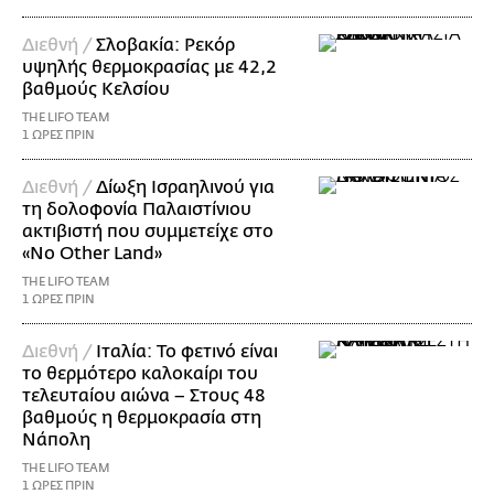
Διεθνή /
Σλοβακία: Ρεκόρ
υψηλής θερμοκρασίας με 42,2
βαθμούς Κελσίου
THE LIFO TEAM
1 ΩΡΕΣ ΠΡΙΝ
Διεθνή /
Δίωξη Ισραηλινού για
τη δολοφονία Παλαιστίνιου
ακτιβιστή που συμμετείχε στο
«No Other Land»
THE LIFO TEAM
1 ΩΡΕΣ ΠΡΙΝ
Διεθνή /
Ιταλία: Το φετινό είναι
το θερμότερο καλοκαίρι του
τελευταίου αιώνα – Στους 48
βαθμούς η θερμοκρασία στη
Νάπολη
THE LIFO TEAM
1 ΩΡΕΣ ΠΡΙΝ