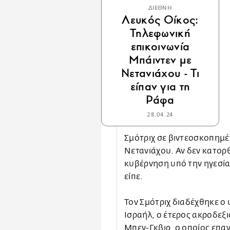
ΔΙΕΘΝΗ
Λευκός Οίκος:
Τηλεφωνική
επικοινωνία
Μπάιντεν με
Νετανιάχου - Τι
είπαν για τη
Ράφα
28.04.24
Σμότριχ σε βιντεοσκοπημ
Νετανιάχου. Αν δεν κατορθ
κυβέρνηση υπό την ηγεσία 
είπε.
Τον Σμότριχ διαδέχθηκε ο
Ισραήλ, ο έτερος ακροδεξι
Μπεν-Γκβιρ, ο οποίος επα