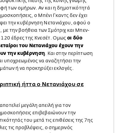
 ασφυκτικής πίεσης της κοινής γνώμης
οφή των ομήρων. Αν και η δημοτικότητά
δημοσκοπήσεις, ο Μπένι Γκαντς δεν έχει
ψει την κυβέρνηση Νετανιάχου, αφού ο
 με την βοήθεια των Σμότριχ και Μπεν-
οι δύο
ις 120 έδρες της Κνεσέτ. Ομως
 εταίροι του Νετανιάχου έχουν την
ουν την κυβέρνηση
. Και στην περίπτωση
ναι υποχρεωμένος να αναζητήσει την
άτων ή να προκηρύξει εκλογές.
ριπτική ήττα ο Νετανιάχου σε
ποτελεί μεγάλη απειλή για τον
ημοσκοπήσεις επιβεβαιώνουν την
κότητάς του μετά τις επιθέσεις της 7ης
ες τις προβλέψεις, ο σημερινός