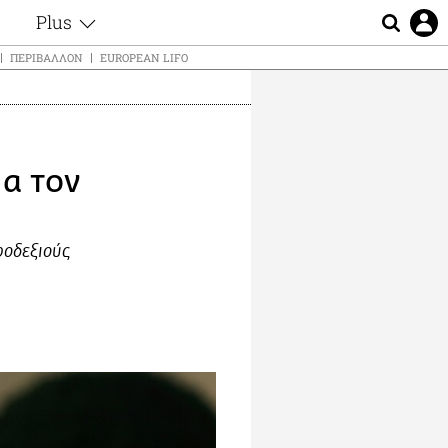
Plus
ς
Θέματα
ΠΕΡΙΒΆΛΛΟΝ
EUROPEAN LIFO
Συνεντεύξεις
ς
Videos
τα
Αφιερώματα
t
Ζώδια
ια τον
Εξομολογήσεις
Blogs
μη
Οι Αθηναίοι
ς
ροδεξιούς
Απώλειες
Lgbtqi+
Επιλογές