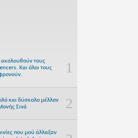
 ακολουθούν τους
uencers. Και όλοι τους
φρονούν.
ολό και δύσκολο μέλλον
Μονής Σινά
αινίες που μού άλλαξαν