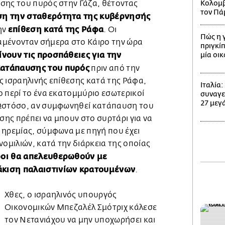
σης του πυρός στην Γάζα, θέτοντας
Κολομβί
τον Πά
η την σταθερότητα της κυβέρνησής
επίθεση κατά της Ράφα
ην
. Οι
Πώς η 
αμένονταν σήμερα στο Κάιρο την ώρα
πριγκίπ
ίνουν τις προσπάθειες για την
μία οι
κατάπαυσης του πυρός
πριν από την
ς ισραηλινής επίθεσης κατά της Ράφα,
Ιταλία
 περί το ένα εκατομμύριο εσωτερικοί
συναγε
27 μεγά
 Ωστόσο, αν συμφωνηθεί κατάπαυση του
εσης πρέπει να μπουν στο συρτάρι για να
 ηρεμίας, σύμφωνα με πηγή που έχει
νομιλιών, κατά την διάρκεια της οποίας
ροι θα απελευθερωθούν με
κιση παλαιστινίων κρατουμένων
.
Χθες, ο ισραηλινός υπουργός
Οικονομικών Μπεζαλέλ Σμότριχ κάλεσε
τον Νετανιάχου να μην υποχωρήσει και