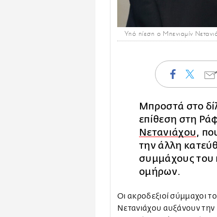
Υπό πίεση ο Μπενιαμίν Νετανι
Μπροστά στο δί
επίθεση στη Ράφ
Νετανιάχου
, πο
την άλλη κατεύ
συμμάχους του κ
ομήρων.
Οι ακροδεξιοί σύμμαχοι τ
Νετανιάχου αυξάνουν την π