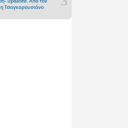
ωή- updated. Aπό τον
η Τσαγκαρουσιάνο