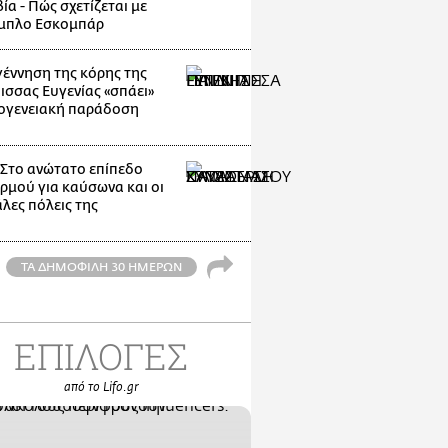
α - Πώς σχετίζεται με
μπλο Εσκομπάρ
γέννηση της κόρης της
ισσας Ευγενίας «σπάει»
κογενειακή παράδοση
: Στο ανώτατο επίπεδο
ρμού για καύσωνα και οι
λες πόλεις της
ΤΑ ΔΗΜΟΦΙΛΗ 30 ΗΜΕΡΩΝ
ΕΠΙΛΟΓΕΣ
από το Lifo.gr