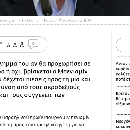
άχου για την επίθεση στη Ράφα / Φωτογραφία: EPA
0
λημμα του αν θα προχωρήσει σε
Αντόνι
καρδια
α ή όχι, βρίσκεται ο
Μπενιαμίν
καλύτε
υ δέχεται πιέσεις προς τη μία και
ποτέ σ
θυνση από τους ακροδεξιούς
Βρετανί
αι τους συγγενείς των
θέατρα
«έξυπν
ου ισραηλινού πρωθυπουργού Μπενιαμίν
Νεογέν
ίεση προς τον ισραηλινό ηγέτη για να
κοκαΐν