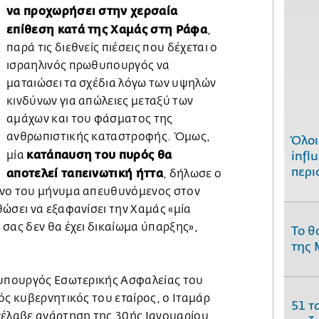
να προχωρήσει στην χερσαία
επίθεση κατά της Χαμάς στη Ράφα
,
παρά τις διεθνείς πιέσεις που δέχεται ο
ισραηλινός πρωθυπουργός να
ματαιώσει τα σχέδια λόγω των υψηλών
κινδύνων για απώλειες μεταξύ των
αμάχων και του φάσματος της
ανθρωπιστικής καταστροφής. Όμως,
Όλοι
κατάπαυση του πυρός θα
μία
infl
περι
αποτελεί ταπεινωτική ήττα
, δήλωσε ο
ένο του μήνυμα απευθυνόμενος στον
ώσει να εξαφανίσει την Χαμάς «μία
σας δεν θα έχει δικαίωμα ύπαρξης»,
Το θ
της 
 υπουργός Εσωτερικής Ασφαλείας του
ός κυβερνητικός του εταίρος, ο Ιταμάρ
51 τ
νέλαβε ανάρτηση της 30ής Ιανουαρίου