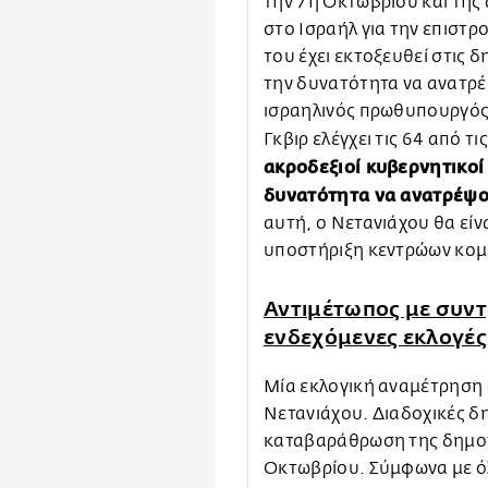
την 7η Οκτωβρίου και της
στο Ισραήλ για την επιστρ
του έχει εκτοξευθεί στις 
την δυνατότητα να ανατρέ
ισραηλινός πρωθυπουργός,
Γκβιρ ελέγχει τις 64 από τ
ακροδεξιοί κυβερνητικοί
δυνατότητα να ανατρέψ
αυτή, ο Νετανιάχου θα εί
υποστήριξη κεντρώων κομμ
Αντιμέτωπος με συντ
ενδεχόμενες εκλογές
Μία εκλογική αναμέτρηση α
Νετανιάχου. Διαδοχικές δ
καταβαράθρωση της δημοτι
Οκτωβρίου. Σύμφωνα με όλ