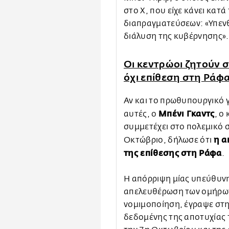
στο Χ, που είχε κάνει κατ
διαπραγματεύσεων: «Υπεν
διάλυση της κυβέρνησης».
Οι κεντρώοι ζητούν 
όχι επίθεση στη Ράφ
Αν και το πρωθυπουργικό 
Μπένι Γκαντς
αυτές, ο
, ο
συμμετέχει στο πολεμικό 
η α
Οκτώβριο, δήλωσε ότι
της επίθεσης στη Ράφα
.
Η απόρριψη μίας υπεύθυνη
απελευθέρωση των ομήρων
νομιμοποίηση, έγραψε στη
δεδομένης της αποτυχίας 