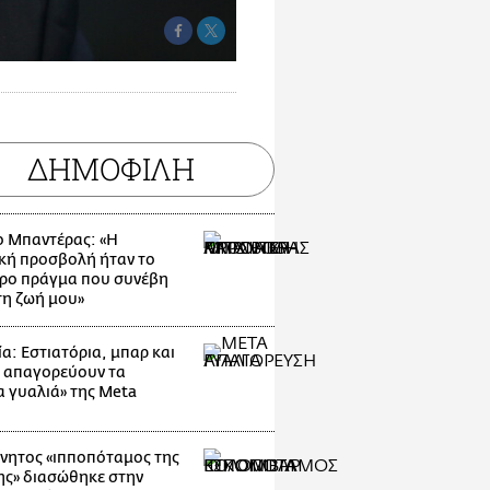
ΔΗΜΟΦΙΛΗ
ο Μπαντέρας: «Η
κή προσβολή ήταν το
ρο πράγμα που συνέβη
τη ζωή μου»
α: Εστιατόρια, μπαρ και
 απαγορεύουν τα
α γυαλιά» της Meta
νητος «ιπποπόταμος της
ης» διασώθηκε στην