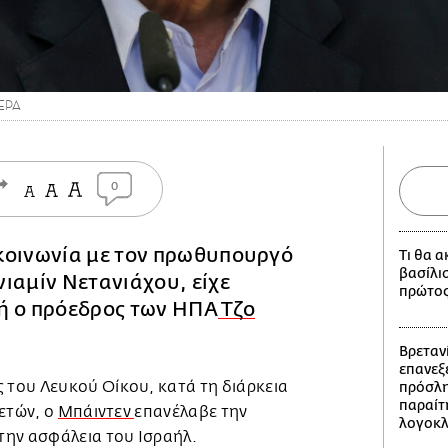
 EPA
0
κοινωνία με τον πρωθυπουργό
Τι θα 
βασίλι
ιαμίν Νετανιάχου, είχε
πρώτος
ή ο πρόεδρος των ΗΠΑ
Τζο
Βρετανί
επανεξε
του Λευκού Οίκου, κατά τη διάρκεια
πρόσλη
παραίτ
ετών, ο
Μπάιντεν
επανέλαβε την
λογοκ
ην ασφάλεια του Ισραήλ.