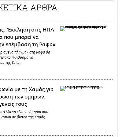
ΧΕΤΙΚΑ ΑΡΘΡΑ
ς: Έκκληση στις ΗΠΑ
α που μπορεί να
ην επέμβαση τη Ράφα»
ορισμένο πλήγμα» στη Ράφα θα
τινιακό πληθυσμό να
ίδα της Γάζας
ωνία με τη Χαμάς για
ρωση των ομήρων,
γενείς τους
Omri Miran είναι οι όμηροι που
ωντανοί σε βίντεο της Χαμάς