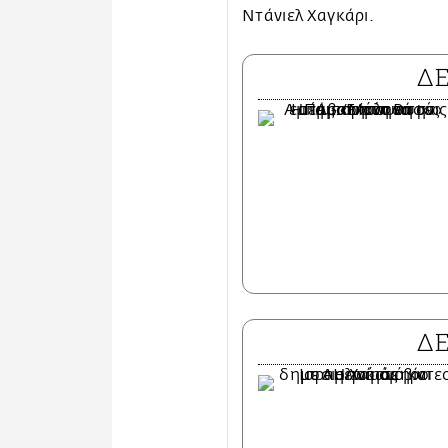
Ντάνιελ Χαγκάρι.
Δ
Δ