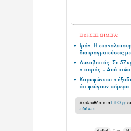
ΕΙΔΗΣΕΙΣ ΣΗΜΕΡΑ:
Ιράν: Η επαναλειτουρ
διαπραγματεύσεις με
Λυκαβηττός: Σε 57χ
η σορός – Από πτώσ
Κορυφώνεται η έξοδο
ότι φεύγουν σήμερα 
Ακολουθήστε το
LiFO.gr
σ
ειδήσεις
Διεθνή
ΛΕ
Tags