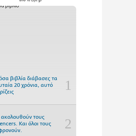
από το Lifo.gr
όσα βιβλία διάβασες τα
υταία 20 χρόνια, αυτό
ρίζεις
 ακολουθούν τους
uencers. Και όλοι τους
φρονούν.