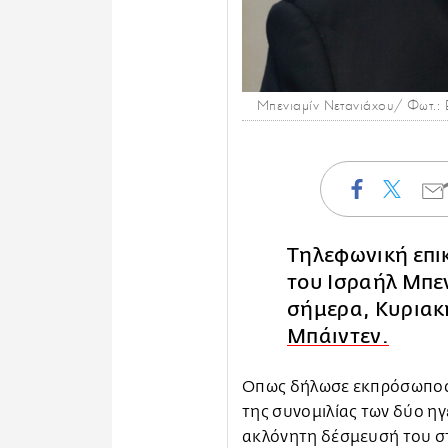
Μπενιαμίν Νετανιάχου/ Φωτ.:
Τηλεφωνική επι
του Ισραήλ Μπεν
σήμερα, Κυριακ
Μπάιντεν.
Οπως δήλωσε εκπρόσωπος 
της συνομιλίας των δύο ηγ
ακλόνητη δέσμευσή του στ