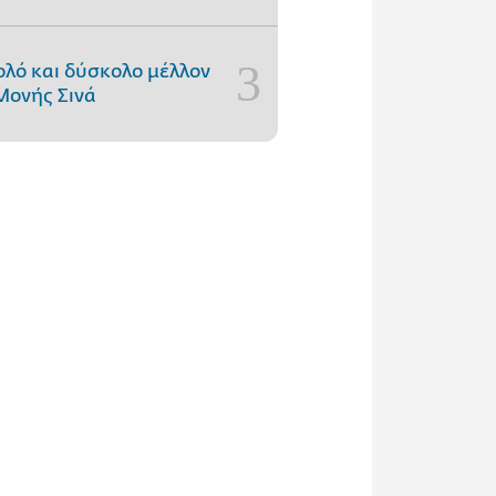
ολό και δύσκολο μέλλον
Μονής Σινά