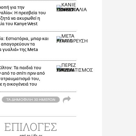
οπή για την
αλία»: Η πρεσβεία του
 ζητά να ακυρωθεί η
ία του Kanye West
α: Εστιατόρια, μπαρ και
 απαγορεύουν τα
α γυαλιά» της Meta
ίλτον: Τα παιδιά του
 από το σπίτι πριν από
τοτραυματισμό του,
ε η οικογένειά του
ΤΑ ΔΗΜΟΦΙΛΗ 30 ΗΜΕΡΩΝ
ΕΠΙΛΟΓΕΣ