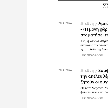
Σ
Διεθνή /
Αμπά
28.4.2024
- «Η μόνη χώρ
σταματήσει τ
Ακόμη και ένα «περι
ανάγκαζε τον παλαισ
εγκαταλείψει τη Λωρ
LIFO NEWSROOM
Διεθνή /
Συμφ
28.4.2024
την απελευθέ
ζητούν οι συγ
Οι Keith Siegel και 
φαίνεται πως είναι ζ
LIFO NEWSROOM