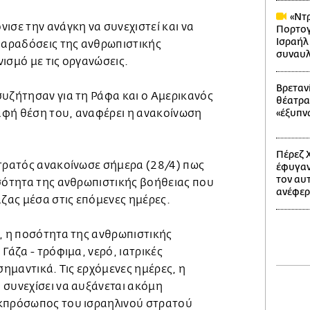
«Ντρ
ισε την ανάγκη να συνεχιστεί και να
Πορτογ
Ισραήλ
 παραδόσεις της ανθρωπιστικής
συναυλ
ισμό με τις οργανώσεις.
Βρετανί
συζήτησαν για τη Ράφα και ο Αμερικανός
θέατρα
φή θέση του, αναφέρει η ανακοίνωση
«έξυπν
Πέρεζ Χ
στρατός ανακοίνωσε σήμερα (28/4) πως
έφυγαν
τον αυ
οσότητα της ανθρωπιστικής βοήθειας που
ανέφερ
άζας μέσα στις επόμενες ημέρες.
ς, η ποσότητα της ανθρωπιστικής
Γάζα - τρόφιμα, νερό, ιατρικές
σημαντικά. Τις ερχόμενες ημέρες, η
 συνεχίσει να αυξάνεται ακόμη
εκπρόσωπος του ισραηλινού στρατού