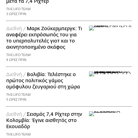
μετά τα 7,4 Ρίχτερ
THE LIFO TEAM
3 ΩΡΕΣ ΠΡΙΝ
Διεθνή /
Μαρκ Ζούκερμπεργκ: Τι
αναφέρει εκπρόσωπός του για
το υπερπολυτελές γιοτ και το
ακινητοποιημένο σκάφος
THE LIFO TEAM
4 ΩΡΕΣ ΠΡΙΝ
Διεθνή /
Βολιβία: Τελέστηκε ο
πρώτος πολιτικός γάμος
ομόφυλου ζευγαριού στη χώρα
THE LIFO TEAM
5 ΩΡΕΣ ΠΡΙΝ
Διεθνή /
Σεισμός 7,4 Ρίχτερ στην
Κολομβία: Έγινε αισθητός στο
Εκουαδόρ
THE LIFO TEAM