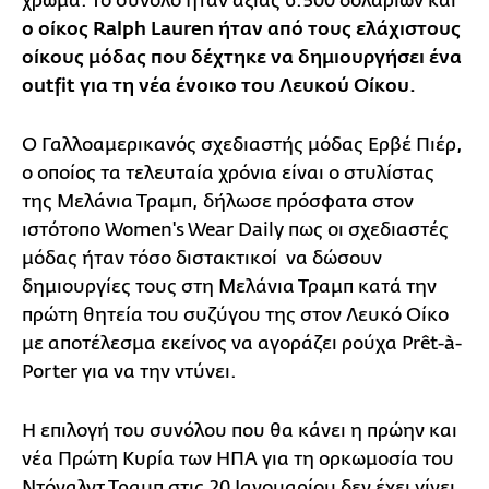
χρώμα. Το σύνολο ήταν αξίας 6.500 δολαρίων και
ο οίκος Ralph Lauren ήταν από τους ελάχιστους
οίκους μόδας που δέχτηκε να δημιουργήσει ένα
outfit για τη νέα ένοικο του Λευκού Οίκου.
Ο Γαλλοαμερικανός σχεδιαστής μόδας Ερβέ Πιέρ,
ο οποίος τα τελευταία χρόνια είναι ο στυλίστας
της Μελάνια Τραμπ, δήλωσε πρόσφατα στον
ιστότοπο Women's Wear Daily πως οι σχεδιαστές
μόδας ήταν τόσο διστακτικοί να δώσουν
δημιουργίες τους στη Μελάνια Τραμπ κατά την
πρώτη θητεία του συζύγου της στον Λευκό Οίκο
με αποτέλεσμα εκείνος να αγοράζει ρούχα Prêt-à-
Porter για να την ντύνει.
Η επιλογή του συνόλου που θα κάνει η πρώην και
νέα Πρώτη Κυρία των ΗΠΑ για τη ορκωμοσία του
Ντόναλντ Τραμπ στις 20 Ιανουαρίου δεν έχει γίνει