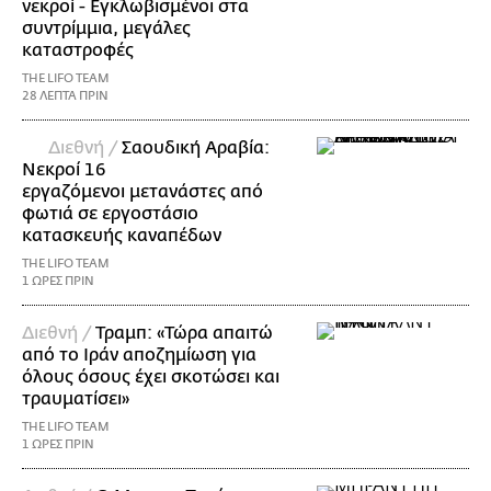
νεκροί - Εγκλωβισμένοι στα
συντρίμμια, μεγάλες
καταστροφές
THE LIFO TEAM
28 ΛΕΠΤΑ ΠΡΙΝ
Διεθνή /
Σαουδική Αραβία:
Νεκροί 16
εργαζόμενοι μετανάστες από
φωτιά σε εργοστάσιο
κατασκευής καναπέδων
THE LIFO TEAM
1 ΩΡΕΣ ΠΡΙΝ
Διεθνή /
Τραμπ: «Τώρα απαιτώ
από το Ιράν αποζημίωση για
όλους όσους έχει σκοτώσει και
τραυματίσει»
THE LIFO TEAM
1 ΩΡΕΣ ΠΡΙΝ