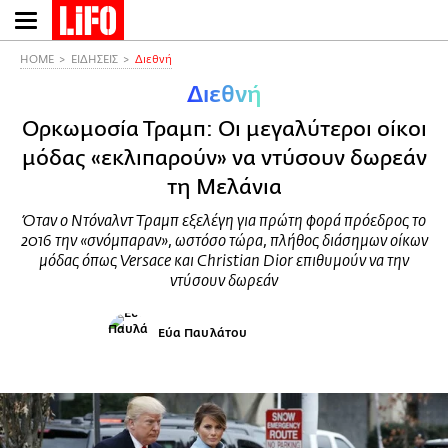
Παράκαμψη
προς
το
HOME
ΕΙΔΗΣΕΙΣ
Διεθνή
κυρίως
Διεθνή
περιεχόμενο
Ορκωμοσία Τραμπ: Οι μεγαλύτεροι οίκοι
μόδας «εκλιπαρούν» να ντύσουν δωρεάν
τη Μελάνια
Όταν ο Ντόναλντ Τραμπ εξελέγη για πρώτη φορά πρόεδρος το
2016 την «σνόμπαραν», ωστόσο τώρα, πλήθος διάσημων οίκων
μόδας όπως Versace και Christian Dior επιθυμούν να την
ντύσουν δωρεάν
Εύα Παυλάτου