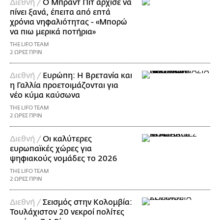
Διεθνή /
Ο Μπραντ Πιτ άρχισε να
πίνει ξανά, έπειτα από επτά
χρόνια νηφαλιότητας - «Μπορώ
να πιω μερικά ποτήρια»
THE LIFO TEAM
2 ΩΡΕΣ ΠΡΙΝ
Διεθνή /
Ευρώπη: Η Βρετανία και
η Γαλλία προετοιμάζονται για
νέο κύμα καύσωνα
THE LIFO TEAM
2 ΩΡΕΣ ΠΡΙΝ
Διεθνή /
Οι καλύτερες
ευρωπαϊκές χώρες για
ψηφιακούς νομάδες το 2026
THE LIFO TEAM
2 ΩΡΕΣ ΠΡΙΝ
Διεθνή /
Σεισμός στην Κολομβία:
Τουλάχιστον 20 νεκροί πολίτες