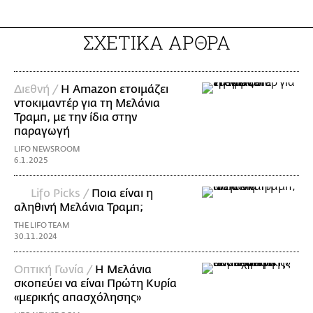
ΣΧΕΤΙΚΑ ΑΡΘΡΑ
Διεθνή /
Η Amazon ετοιμάζει
ντοκιμαντέρ για τη Μελάνια
Τραμπ, με την ίδια στην
παραγωγή
LIFO NEWSROOM
6.1.2025
Lifo Picks /
Ποια είναι η
αληθινή Μελάνια Τραμπ;
THE LIFO TEAM
30.11.2024
Οπτική Γωνία /
Η Μελάνια
σκοπεύει να είναι Πρώτη Κυρία
«μερικής απασχόλησης»