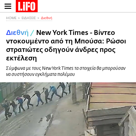
Παράκαμψη
προς
το
HOME
ΕΙΔΗΣΕΙΣ
Διεθνή
κυρίως
Διεθνή
/
New York Times - Βίντεο
περιεχόμενο
ντοκουμέντο από τη Μπούσα: Ρώσοι
στρατιώτες οδηγούν άνδρες προς
εκτέλεση
Σύμφωνα με τους New York Times τα στοιχεία θα μπορούσαν
να συστήσουν εγκλήματα πολέμου