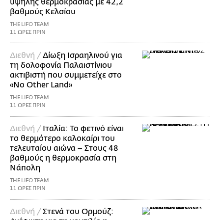
υψηλής θερμοκρασίας με 42,2
βαθμούς Κελσίου
THE LIFO TEAM
11 ΩΡΕΣ ΠΡΙΝ
Διεθνή /
Δίωξη Ισραηλινού για
τη δολοφονία Παλαιστίνιου
ακτιβιστή που συμμετείχε στο
«No Other Land»
THE LIFO TEAM
11 ΩΡΕΣ ΠΡΙΝ
Διεθνή /
Ιταλία: Το φετινό είναι
το θερμότερο καλοκαίρι του
τελευταίου αιώνα – Στους 48
βαθμούς η θερμοκρασία στη
Νάπολη
THE LIFO TEAM
11 ΩΡΕΣ ΠΡΙΝ
Διεθνή /
Στενά του Ορμούζ: