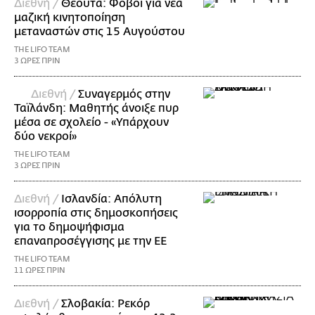
Διεθνή /
Θέουτα: Φόβοι για νέα
μαζική κινητοποίηση
μεταναστών στις 15 Αυγούστου
THE LIFO TEAM
3 ΩΡΕΣ ΠΡΙΝ
Διεθνή /
Συναγερμός στην
Ταϊλάνδη: Μαθητής άνοιξε πυρ
μέσα σε σχολείο - «Υπάρχουν
δύο νεκροί»
THE LIFO TEAM
3 ΩΡΕΣ ΠΡΙΝ
Διεθνή /
Ισλανδία: Απόλυτη
ισορροπία στις δημοσκοπήσεις
για το δημοψήφισμα
επαναπροσέγγισης με την ΕΕ
THE LIFO TEAM
11 ΩΡΕΣ ΠΡΙΝ
Διεθνή /
Σλοβακία: Ρεκόρ