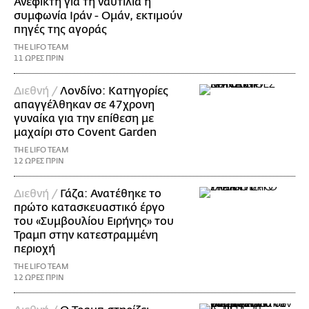
Ανέφικτη για τη ναυτιλία η
συμφωνία Ιράν - Ομάν, εκτιμούν
πηγές της αγοράς
THE LIFO TEAM
11 ΩΡΕΣ ΠΡΙΝ
Διεθνή /
Λονδίνο: Κατηγορίες
απαγγέλθηκαν σε 47χρονη
γυναίκα για την επίθεση με
μαχαίρι στο Covent Garden
THE LIFO TEAM
12 ΩΡΕΣ ΠΡΙΝ
Διεθνή /
Γάζα: Ανατέθηκε το
πρώτο κατασκευαστικό έργο
του «Συμβουλίου Ειρήνης» του
Τραμπ στην κατεστραμμένη
περιοχή
THE LIFO TEAM
12 ΩΡΕΣ ΠΡΙΝ