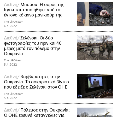
Διεθνή
Μπούσα: Η σορός της
Iryna ταυτοποιήθηκε από το
έντονο κόκκινο μανικιούρ της
The LiFO team
6.4.2022
Διεθνή
Ζελένσκι: Οι δύο
φωτογραφίες του πριν και 40
μέρες μετά τον πόλεμο στην
Ουκρανία
The LiFO team
5.4.2022
Διεθνή
Βαρβαρότητες στην
Ουκρανία: Το σοκαριστικό βίντεο
που έδειξε ο Ζελένσκι στον ΟΗΕ
The LiFO team
5.4.2022
Διεθνή
Πόλεμος στην Ουκρανία:
Ο ΟΗΕ ερευνά καταγγελίες για