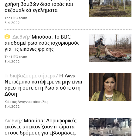
χρήση βομβών διασποράς και
σεξουαλικά εγκλήματα
The LiFO team
5.4.2022
Διεθνή
Μπούσα: To BBC
αποδομεί ρωσικούς ισχυρισμούς
για τις εικόνες φρίκης
The LiFO team
5.4.2022
Τι διαβάζουμε σήμερα
Η Άννα
Νετρέμπκο κατάφερε να μην είναι
αρεστή ούτε στη Ρωσία ούτε στη
Δύση
Κώστας Αναγνωστόπουλος
5.4.2022
Διεθνή
Μπούσα: Δορυφορικές
εικόνες απεικονίζουν πτώματα
στους δρόμους για εβδομάδες,