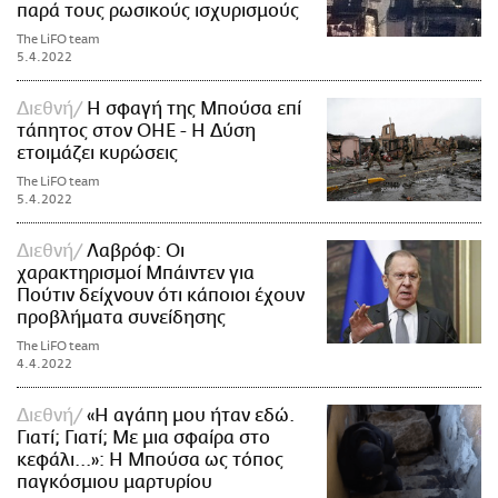
παρά τους ρωσικούς ισχυρισμούς
The LiFO team
5.4.2022
Διεθνή
Η σφαγή της Μπούσα επί
τάπητος στον ΟΗΕ - Η Δύση
ετοιμάζει κυρώσεις
The LiFO team
5.4.2022
Διεθνή
Λαβρόφ: Οι
χαρακτηρισμοί Μπάιντεν για
Πούτιν δείχνουν ότι κάποιοι έχουν
προβλήματα συνείδησης
The LiFO team
4.4.2022
Διεθνή
«Η αγάπη μου ήταν εδώ.
Γιατί; Γιατί; Με μια σφαίρα στο
κεφάλι...»: Η Μπούσα ως τόπος
παγκόσμιου μαρτυρίου