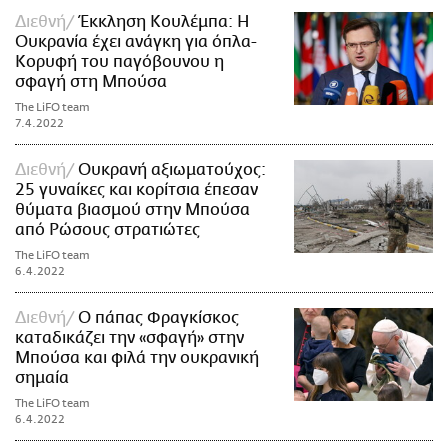
Διεθνή
Έκκληση Κουλέμπα: Η
Ουκρανία έχει ανάγκη για όπλα-
Κορυφή του παγόβουνου η
σφαγή στη Μπούσα
The LiFO team
7.4.2022
Διεθνή
Ουκρανή αξιωματούχος:
25 γυναίκες και κορίτσια έπεσαν
θύματα βιασμού στην Μπούσα
από Ρώσους στρατιώτες
The LiFO team
6.4.2022
Διεθνή
Ο πάπας Φραγκίσκος
καταδικάζει την «σφαγή» στην
Μπούσα και φιλά την ουκρανική
σημαία
The LiFO team
6.4.2022