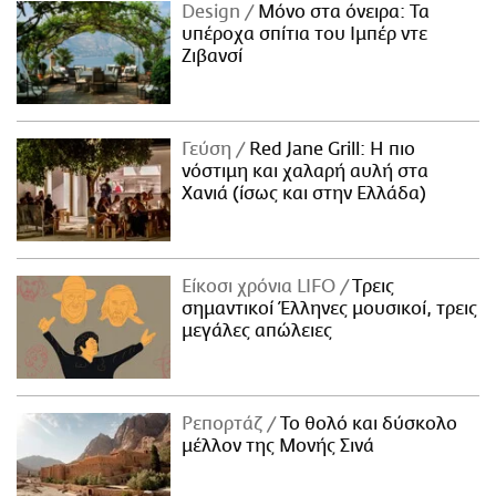
Design
Μόνο στα όνειρα: Τα
υπέροχα σπίτια του Ιμπέρ ντε
Ζιβανσί
Γεύση
Red Jane Grill: Η πιο
νόστιμη και χαλαρή αυλή στα
Χανιά (ίσως και στην Ελλάδα)
Είκοσι χρόνια LIFO
Tρεις
σημαντικοί Έλληνες μουσικοί, τρεις
μεγάλες απώλειες
Ρεπορτάζ
Το θολό και δύσκολο
μέλλον της Μονής Σινά