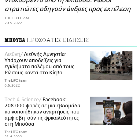
ντοκουμέντο από τη Μπούσα: Ρώσοι
ΑΜΠΑ
στρατιώτες οδηγούν άνδρες προς εκτέλεση
PRINT
THE LIFO TEAM
20.5.2022
ΠΡΟΣΦΑΤΕΣ ΕΙΔΗΣΕΙΣ
ΜΠΟΥΣΑ
Διεθνή
Διεθνής Αμνηστία:
Υπάρχουν αποδείξεις για
εγκλήματα πολέμου από τους
Ρώσους κοντά στο Κίεβο
The LiFO team
6.5.2022
Τech & Science
Facebook:
208.000 φορές σε μια εβδομάδα
κοινοποιήθηκαν αναρτήσεις που
αμφισβητούν τις φρικαλεότητες
στη Μπούσα
The LiFO team
21.4.2022