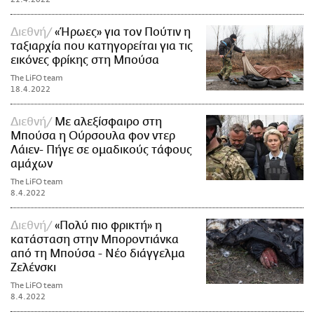
Διεθνή
«Ήρωες» για τον Πούτιν η
ταξιαρχία που κατηγορείται για τις
εικόνες φρίκης στη Μπούσα
The LiFO team
18.4.2022
Διεθνή
Με αλεξίσφαιρο στη
Μπούσα η Ούρσουλα φον ντερ
Λάιεν- Πήγε σε ομαδικούς τάφους
αμάχων
The LiFO team
8.4.2022
Διεθνή
«Πολύ πιο φρικτή» η
κατάσταση στην Μποροντιάνκα
από τη Μπούσα - Νέο διάγγελμα
Ζελένσκι
The LiFO team
8.4.2022