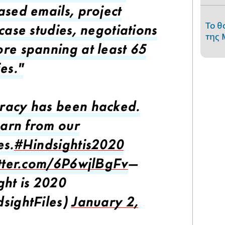
ased emails, project
Το θ
case studies, negotiations
της 
re spanning at least 65
es."
acy has been hacked.
earn from our
es.
#Hindsightis2020
itter.com/6P6wjlBgFv
—
ght is 2020
sightFiles)
January 2,