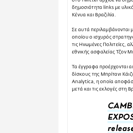
στο Twitter άρχισε να δημ
δημοσιότητα links με υλικό
Κένυα και Βραζιλία.
Σε αυτά περιλαμβάνονται μ
οποίου ο ισχυρός στρατη
τις Ηνωμένες Πολιτείες, α
εθνικής ασφαλείας Τζον 
Τα έγγραφα προέρχονται α
δίσκους της Μπρίτανι Κάι
Analytica, η οποία αποφάσ
μετά και τις εκλογές στη 
CAMB
EXPOS
releas