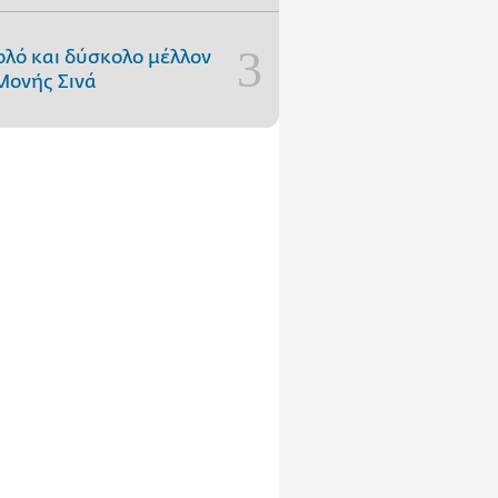
ολό και δύσκολο μέλλον
Μονής Σινά