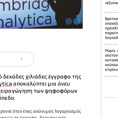
«έξυπν
Βρετανί
επανεξε
πρόσλη
παραίτ
λογοκ
Ρώμη: 
εκατον
1
κατασκ
καύσων
κτιρίου
 δεκάδες χιλιάδες έγγραφα της
ytica
αποκαλύπτει μια άνευ
χειραγώγηση των ψηφοφόρων
ίπεδο.
ρονιά όταν ένας ανώνυμος λογαριασμός