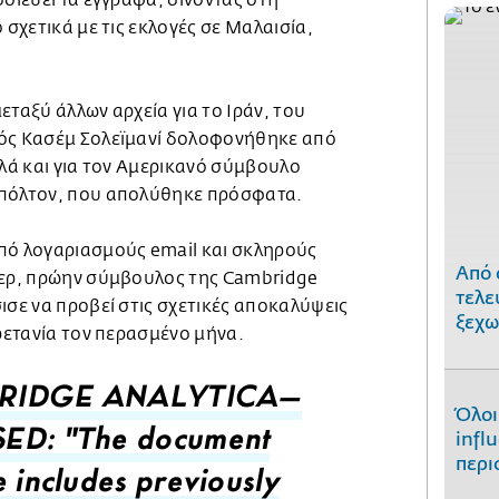
οσιεύει τα έγγραφα, δίνοντας στη
 σχετικά με τις εκλογές σε Μαλαισία,
εταξύ άλλων αρχεία για το Ιράν, του
γός Κασέμ Σολεϊμανί δολοφονήθηκε από
λλά και για τον Αμερικανό σύμβουλο
Μπόλτον, που απολύθηκε πρόσφατα.
πό λογαριασμούς email και σκληρούς
Από 
ζερ, πρώην σύμβουλος της Cambridge
τελε
ισε να προβεί στις σχετικές αποκαλύψεις
ξεχω
Βρετανία τον περασμένο μήνα.
RIDGE ANALYTICA—
Όλοι
infl
ED: "The document
περι
e includes previously