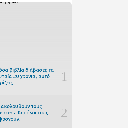
όσα βιβλία διάβασες τα
υταία 20 χρόνια, αυτό
ρίζεις
 ακολουθούν τους
uencers. Και όλοι τους
φρονούν.