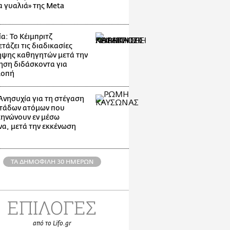
α γυαλιά» της Meta
α: Το Κέιμπριτζ
τάζει τις διαδικασίες
ψης καθηγητών μετά την
ηση διδάσκοντα για
λοπή
Ανησυχία για τη στέγαση
τάδων ατόμων που
ηνώνουν εν μέσω
α, μετά την εκκένωση
ΤΑ ΔΗΜΟΦΙΛΗ 30 ΗΜΕΡΩΝ
ΕΠΙΛΟΓΕΣ
από το Lifo.gr