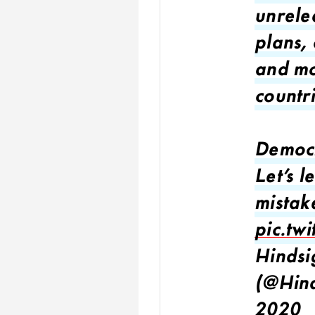
unrele
plans, 
and mo
countri
Democr
Let's l
mistak
pic.tw
Hindsi
(@Hind
2020